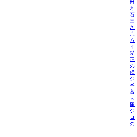
田
さ
石
三
さ
荒
ろ
イ
愛
正
の
候
ジ
谷
宮
夫
塚
ジ
ロ
の