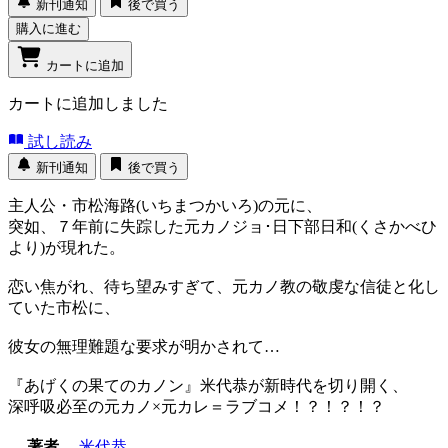
新刊通知
後で買う
購入に進む
カートに追加
カートに追加しました
試し読み
新刊通知
後で買う
主人公・市松海路(いちまつかいろ)の元に、
突如、７年前に失踪した元カノジョ･日下部日和(くさかべひ
より)が現れた。
恋い焦がれ、待ち望みすぎて、元カノ教の敬虔な信徒と化し
ていた市松に、
彼女の無理難題な要求が明かされて…
『あげくの果てのカノン』米代恭が新時代を切り開く、
深呼吸必至の元カノ×元カレ＝ラブコメ！？！？！？
著者
米代恭