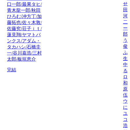
せ
口一郎/最果タヒ/
田
青木龍一郎/秋田
河
ひろむ/冲方丁/加
二
藤拓也/佐々木敦/
ー
佐藤究/荘子ｉｔ/
郎
蓮見翔/ヤマトパ
う
ンクス/アダム・
俊
タカハシ/石橋圭
ふ
一/谷川嘉浩/三村
生
太郎/板垣恵介
中
完結
る
ロ
和
原
伍
ウ
に
ユ
コ
浩