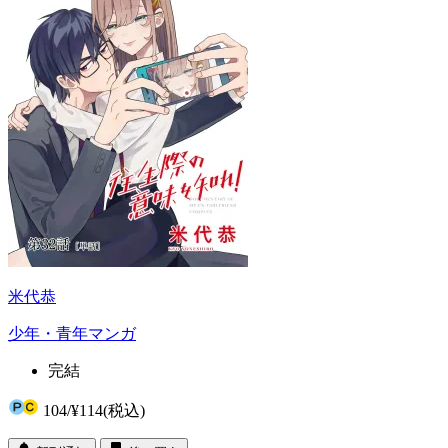
米代恭
少年・青年マンガ
完結
104
/
¥114
(税込)