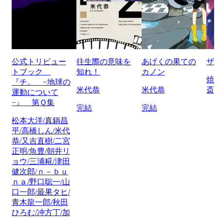
公式トリビュー
往生際の意味を
あげくの果ての
ザ
トブック
知れ！
カノン
焼
『チ。 −地球の
米代恭
米代恭
斎
運動について
−』 第Ｑ集
完結
完結
松本大洋/真鍋昌
平/高橋しん/米代
恭/又吉直樹/二宮
正明/魚豊/朝井リ
ョウ/三浦糀/津田
健次郎/ｎ－ｂｕ
ｎａ/野口聡一/山
口一郎/最果タヒ/
青木龍一郎/秋田
ひろむ/冲方丁/加