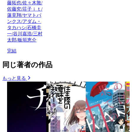
藤拓也/佐々木敦/
佐藤究/荘子ｉｔ/
蓮見翔/ヤマトパ
ンクス/アダム・
タカハシ/石橋圭
一/谷川嘉浩/三村
太郎/板垣恵介
完結
同じ著者の作品
もっと見る