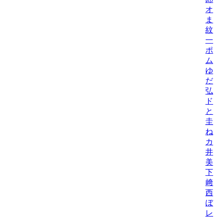
オ
ま
紋
一
ポ
ム
ゆ
だ
弘
ド
と
圭
ね
カ
井
美/
下
﨑
西
ぼ
レ