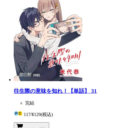
往生際の意味を知れ！【単話】 31
完結
117
/
¥129
(税込)