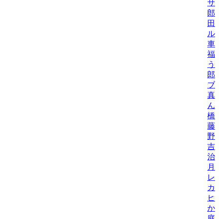
サ
郎
田
ル
車
福
う
郎
ブ
真
ん
橋
藤
野
吉
治
月
レ
カ
ヒ
か
庭