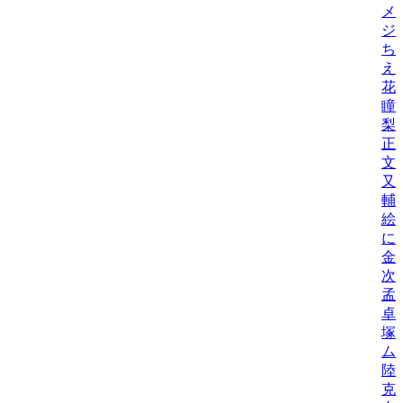
メ
ジ
ち
え
花
瞳
梨
正
文
又
輔
絵
に
金
次
孟
卓
塚
ム
陸
克