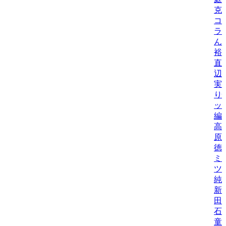
克
コ
ラ
ん
裕
直
辺
実
り
ッ
編
高
原
徳
ミ
ツ
純
新
田
石
童