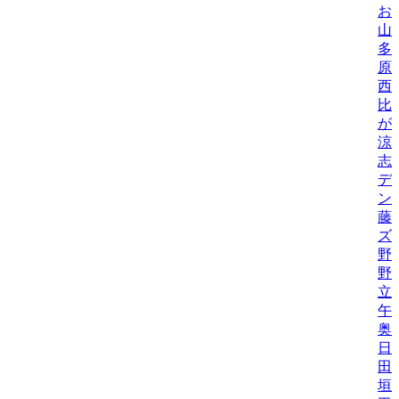
お
山
多
原
西
比/
が
涼
志
デ
ン
藤
ズ
野
野機
立
午
奥
日
田
垣