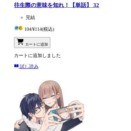
往生際の意味を知れ！【単話】 32
完結
104
/
¥114
(税込)
カートに追加
カートに追加しました
試し読み