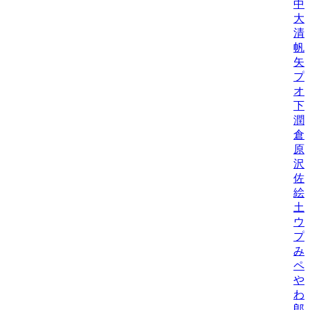
中
大
清
帆
矢
プ
オ
下
潤
倉
原
沢
佐
絵
土
ウ
プ
み
ペ
や
わ
郎