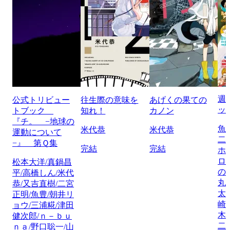
週
公式トリビュー
往生際の意味を
あげくの果ての
ッ
トブック
知れ！
カノン
『チ。 −地球の
魚
米代恭
米代恭
運動について
二
−』 第Ｑ集
完結
完結
ホ
ロ
松本大洋/真鍋昌
の
平/高橋しん/米代
丸
恭/又吉直樹/二宮
太
正明/魚豊/朝井リ
崎
ョウ/三浦糀/津田
木
健次郎/ｎ－ｂｕ
二
ｎａ/野口聡一/山