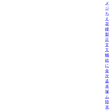
メ
ジ
ち
え
花
瞳
梨
正
文
又
輔
絵
に
金
次
孟
卓
塚
ム
陸
克