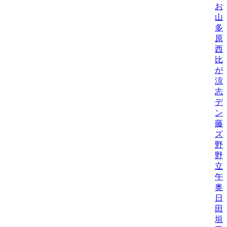
お
山
多
原
西
比/
が
涼
志
デ
ン
藤
ズ
野
野機
立
午
奥
日
田
垣