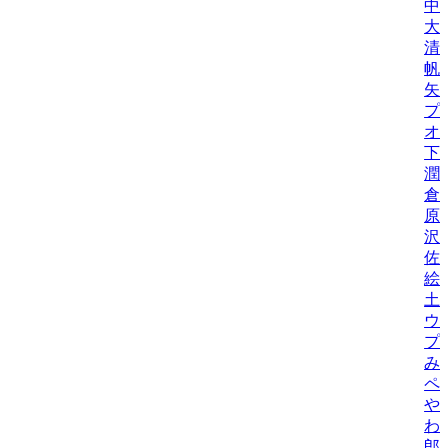
中
大
清
帆
矢
プ
オ
下
潤
倉
原
沢
佐
絵
土
ウ
プ
み
ペ
や
わ
郎