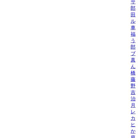
サ
郎
田
ル
車
福
う
郎
ブ
真
ん
橋
藤
野
吉
治
月
レ
カ
ヒ
か
庭