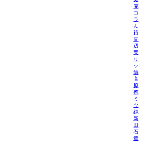
克
コ
ラ
ん
裕
直
辺
実
り
ッ
編
高
原
徳
ミ
ツ
純
新
田
石
童