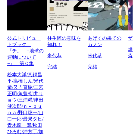
公式トリビュー
往生際の意味を
あげくの果ての
ザ
トブック
知れ！
カノン
焼
『チ。 −地球の
米代恭
米代恭
斎
運動について
−』 第Ｑ集
完結
完結
松本大洋/真鍋昌
平/高橋しん/米代
恭/又吉直樹/二宮
正明/魚豊/朝井リ
ョウ/三浦糀/津田
健次郎/ｎ－ｂｕ
ｎａ/野口聡一/山
口一郎/最果タヒ/
青木龍一郎/秋田
ひろむ/冲方丁/加