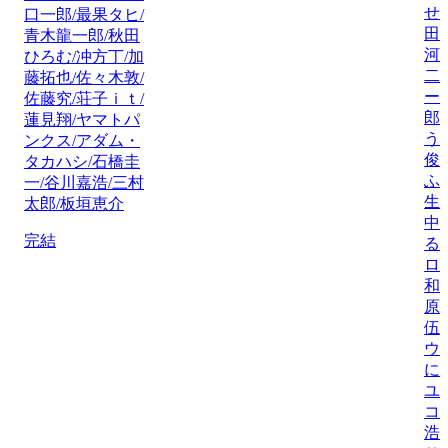
せ
口一郎/最果タヒ/
田
青木龍一郎/秋田
河
ひろむ/冲方丁/加
二
藤拓也/佐々木敦/
ー
佐藤究/荘子ｉｔ/
郎
蓮見翔/ヤマトパ
う
ンクス/アダム・
俊
タカハシ/石橋圭
ふ
一/谷川嘉浩/三村
生
太郎/板垣恵介
中
完結
る
ロ
和
原
伍
ウ
に
ユ
コ
浩