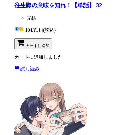
往生際の意味を知れ！【単話】 32
完結
104
/
¥114
(税込)
カートに追加
カートに追加しました
試し読み