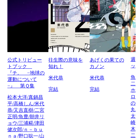
週
公式トリビュー
往生際の意味を
あげくの果ての
ッ
トブック
知れ！
カノン
『チ。 −地球の
魚
米代恭
米代恭
運動について
二
−』 第Ｑ集
完結
完結
ホ
ロ
松本大洋/真鍋昌
の
平/高橋しん/米代
丸
恭/又吉直樹/二宮
太
正明/魚豊/朝井リ
崎
ョウ/三浦糀/津田
木
健次郎/ｎ－ｂｕ
二
ｎａ/野口聡一/山