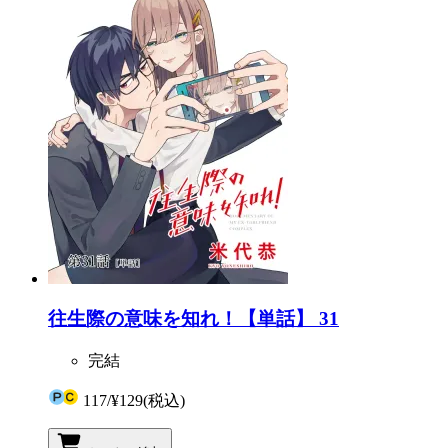
往生際の意味を知れ！【単話】 31
完結
117
/
¥129
(税込)