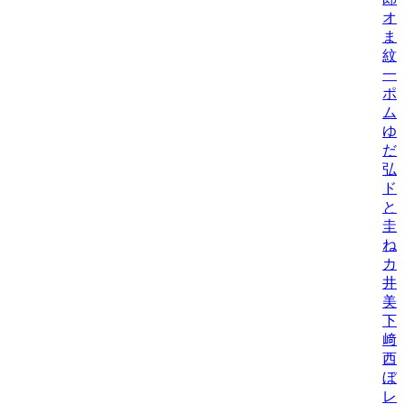
オ
ま
紋
一
ポ
ム
ゆ
だ
弘
ド
と
圭
ね
カ
井
美/
下
﨑
西
ぼ
レ