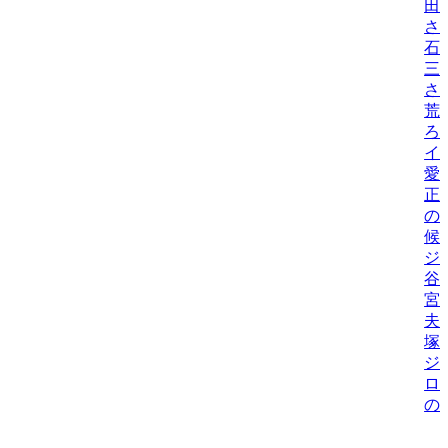
田
さ
石
三
さ
荒
ろ
イ
愛
正
の
候
ジ
谷
宮
夫
塚
ジ
ロ
の