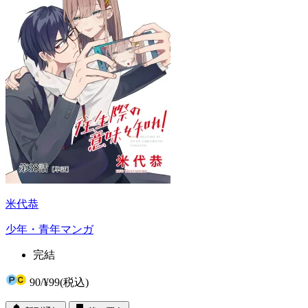
米代恭
少年・青年マンガ
完結
90
/
¥99
(税込)