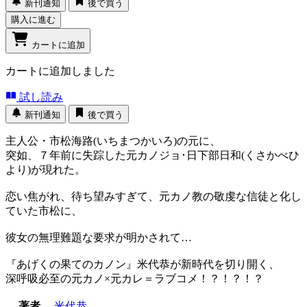
新刊通知
後で買う
購入に進む
カートに追加
カートに追加しました
試し読み
新刊通知
後で買う
主人公・市松海路(いちまつかいろ)の元に、
突如、７年前に失踪した元カノジョ･日下部日和(くさかべひ
より)が現れた。
恋い焦がれ、待ち望みすぎて、元カノ教の敬虔な信徒と化し
ていた市松に、
彼女の無理難題な要求が明かされて…
『あげくの果てのカノン』米代恭が新時代を切り開く、
深呼吸必至の元カノ×元カレ＝ラブコメ！？！？！？
著者
米代恭