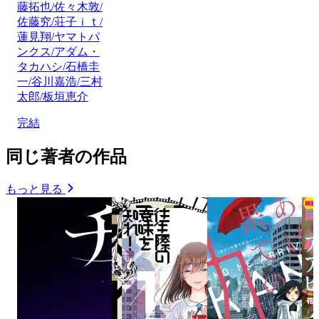
藤拓也/佐々木敦/
佐藤究/荘子ｉｔ/
蓮見翔/ヤマトパ
ンクス/アダム・
タカハシ/石橋圭
一/谷川嘉浩/三村
太郎/板垣恵介
完結
同じ著者の作品
もっと見る