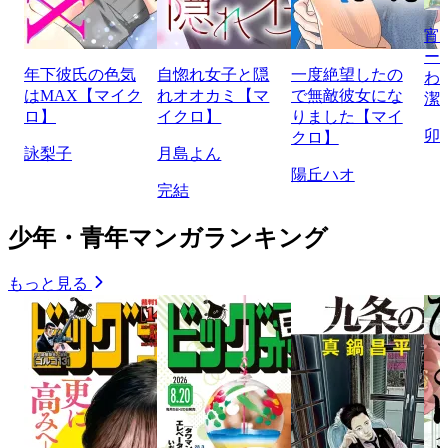
宵
ー
年下彼氏の色気
自惚れ女子と隠
一度絶望したの
わ
はMAX【マイク
れオオカミ【マ
で無敵彼女にな
潔
ロ】
イクロ】
りました【マイ
卯
クロ】
詠梨子
月島よん
陽丘ハオ
完結
少年・青年マンガランキング
もっと見る