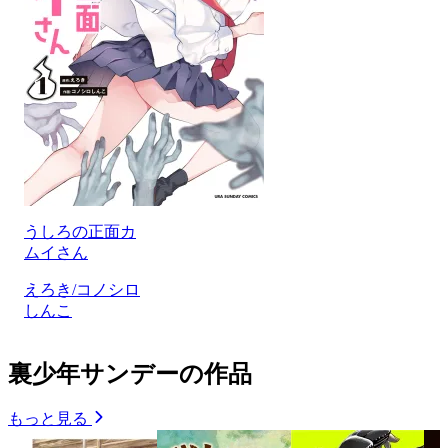
うしろの正面カ
ムイさん
えろき/コノシロ
しんこ
裏少年サンデーの作品
もっと見る