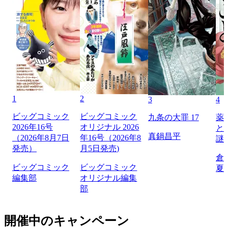
1
2
3
4
ビッグコミック
ビッグコミック
九条の大罪 17
薬
2026年16号
オリジナル 2026
と
真鍋昌平
（2026年8月7日
年16号（2026年8
謎
発売）
月5日発売)
倉
ビッグコミック
ビッグコミック
夏
編集部
オリジナル編集
部
開催中のキャンペーン