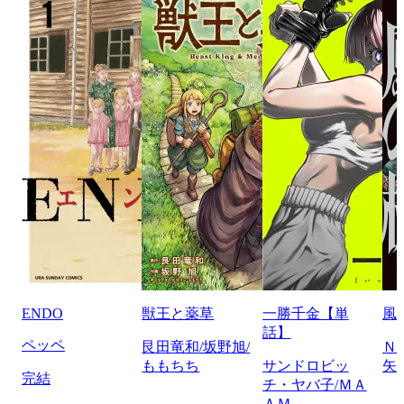
ENDO
獣王と薬草
一勝千金【単
風
話】
ペッペ
艮田竜和/坂野旭/
Ｎ
ももちち
サンドロビッ
矢
完結
チ・ヤバ子/ＭＡ
ＡＭ