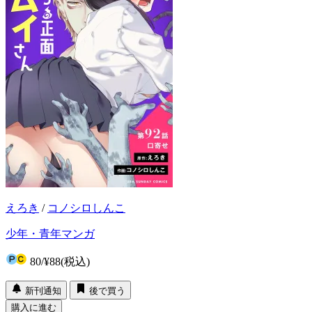
えろき
/
コノシロしんこ
少年・青年マンガ
80
/
¥88
(税込)
新刊通知
後で買う
購入に進む