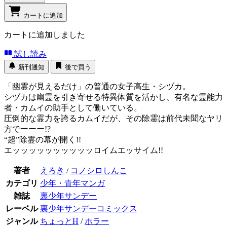
カートに追加
カートに追加しました
試し読み
新刊通知
後で買う
「幽霊が見えるだけ」の普通の女子高生・シヅカ。
シヅカは幽霊を引き寄せる特異体質を活かし、有名な霊能力
者・カムイの助手として働いている。
圧倒的な霊力を誇るカムイだが、その除霊は前代未聞なヤリ
方でーーー!?
“超”除霊の幕が開く!!
エッッッッッッッッッッロイムエッサイム!!
著者
えろき
/
コノシロしんこ
カテゴリ
少年・青年マンガ
雑誌
裏少年サンデー
レーベル
裏少年サンデーコミックス
ジャンル
ちょっとH
/
ホラー