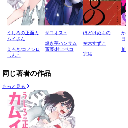
うしろの正面カ
ザコオス♂
ほどけぬもの
か
ムイさん
日
焼き芋ハンサム
祐木すずこ
えろき/コノシロ
斎藤/村上ペコ
川
完結
しんこ
同じ著者の作品
もっと見る