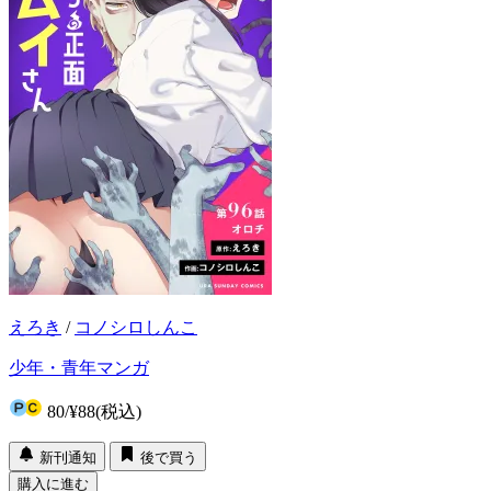
えろき
/
コノシロしんこ
少年・青年マンガ
80
/
¥88
(税込)
新刊通知
後で買う
購入に進む