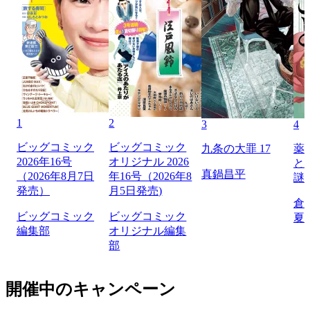
1
2
3
4
ビッグコミック
ビッグコミック
九条の大罪 17
薬
2026年16号
オリジナル 2026
と
真鍋昌平
（2026年8月7日
年16号（2026年8
謎
発売）
月5日発売)
倉
ビッグコミック
ビッグコミック
夏
編集部
オリジナル編集
部
開催中のキャンペーン