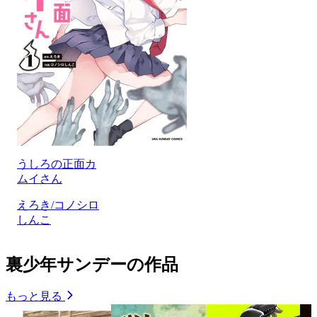
うしろの正面カ
ムイさん
えろき/コノシロ
しんこ
裏少年サンデーの作品
もっと見る