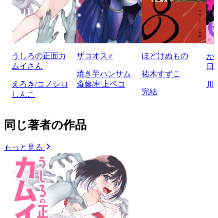
うしろの正面カ
ザコオス♂
ほどけぬもの
か
ムイさん
日
焼き芋ハンサム
祐木すずこ
えろき/コノシロ
斎藤/村上ペコ
川
完結
しんこ
同じ著者の作品
もっと見る