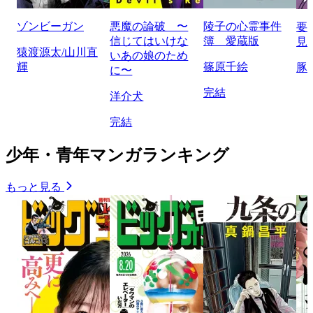
ゾンビーガン
悪魔の論破 〜
陵子の心霊事件
要
信じてはいけな
簿 愛蔵版
見
猿渡源太/山川直
いあの娘のため
輝
篠原千絵
豚
に〜
完結
洋介犬
完結
少年・青年マンガランキング
もっと見る