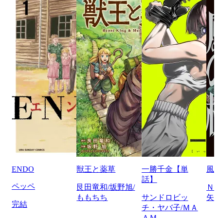
ENDO
獣王と薬草
一勝千金【単
風
話】
ペッペ
艮田竜和/坂野旭/
Ｎ
ももちち
サンドロビッ
矢
完結
チ・ヤバ子/ＭＡ
ＡＭ