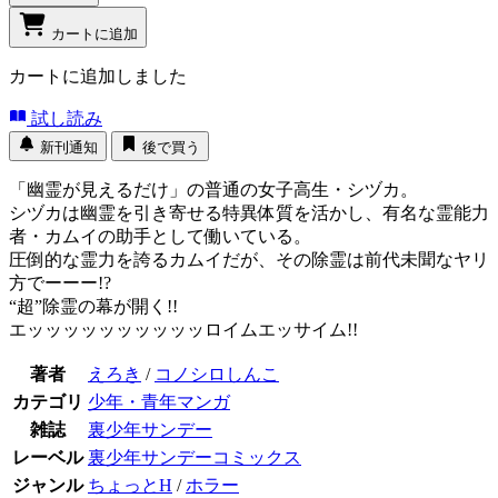
カートに追加
カートに追加しました
試し読み
新刊通知
後で買う
「幽霊が見えるだけ」の普通の女子高生・シヅカ。
シヅカは幽霊を引き寄せる特異体質を活かし、有名な霊能力
者・カムイの助手として働いている。
圧倒的な霊力を誇るカムイだが、その除霊は前代未聞なヤリ
方でーーー!?
“超”除霊の幕が開く!!
エッッッッッッッッッッロイムエッサイム!!
著者
えろき
/
コノシロしんこ
カテゴリ
少年・青年マンガ
雑誌
裏少年サンデー
レーベル
裏少年サンデーコミックス
ジャンル
ちょっとH
/
ホラー