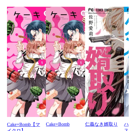
Cake×Bomb
仁義なき婿取り
ハ
Cake×Bomb【マ
ス
イクロ】