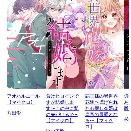
アオハルエール
負けヒロインで
覇王様の異世界
偏
【マイクロ】
すが結婚しま
花嫁〜虐げられ
あ
す〜この中に私
た心癒し令嬢は
版
八田愛
の夫がいる!?〜
皇帝の最愛とな
杉
【マイクロ】
る〜【マイク
ロ】