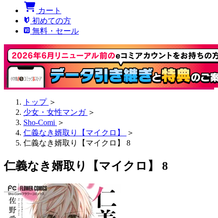
カート
初めての方
無料・セール
トップ
＞
少女・女性マンガ
＞
Sho-Comi
＞
仁義なき婿取り【マイクロ】
＞
仁義なき婿取り【マイクロ】 8
仁義なき婿取り【マイクロ】 8