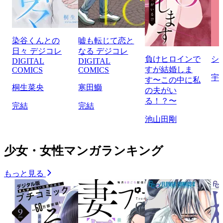
染谷くんとの
嘘も転じて恋と
日々 デジコレ
なる デジコレ
負けヒロインで
シ
DIGITAL
DIGITAL
すが結婚しま
COMICS
COMICS
宇
す〜この中に私
桐生菜央
寒田鰤
の夫がい
る！？〜
完結
完結
池山田剛
少女・女性マンガランキング
もっと見る