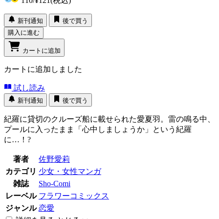
110
/
¥121
(税込)
新刊通知
後で買う
購入に進む
カートに追加
カートに追加しました
試し読み
新刊通知
後で買う
紀羅に貸切のクルーズ船に載せられた愛夏羽。雷の鳴る中、
プールに入ったまま「心中しましょうか」という紀羅
に…！?
著者
佐野愛莉
カテゴリ
少女・女性マンガ
雑誌
Sho-Comi
レーベル
フラワーコミックス
ジャンル
恋愛