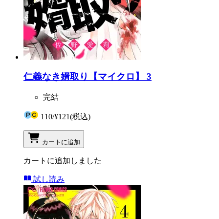
仁義なき婿取り【マイクロ】 3
完結
110
/
¥121
(税込)
カートに追加
カートに追加しました
試し読み