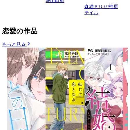
池山田剛
森猫まりり/柚原
テイル
恋愛の作品
もっと見る