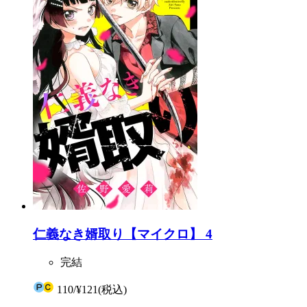
仁義なき婿取り【マイクロ】 4
完結
110
/
¥121
(税込)