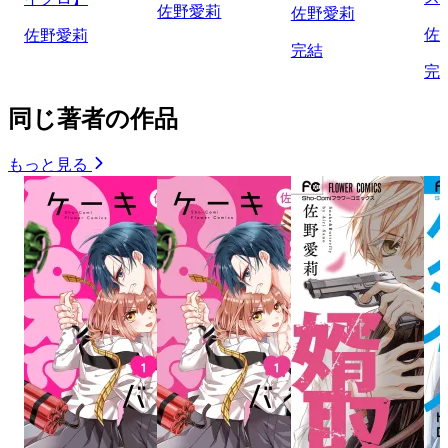
佐野愛莉
佐野愛莉
佐
佐野愛莉
完結
完
同じ著者の作品
もっと見る