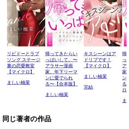
リビドーとラブ
帰ってきたらい
キスシーンはア
帰
ソング ステージ
っぱいして。〜
ドリブです！
っ
裏の恋愛教室
アラサー漫画
【マイクロ】
ア
【マイクロ】
家、年下リーマ
家
ましい柚茉
ンに愛でられ
ン
ましい柚茉
る〜【合本版】
る
完結
ロ
ましい柚茉
ま
同じ著者の作品