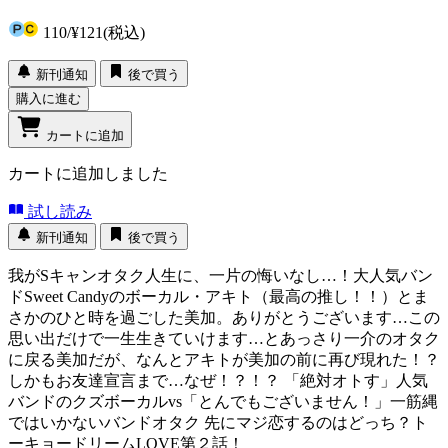
110
/
¥121
(税込)
新刊通知
後で買う
購入に進む
カートに追加
カートに追加しました
試し読み
新刊通知
後で買う
我がSキャンオタク人生に、一片の悔いなし…！大人気バン
ドSweet Candyのボーカル・アキト（最高の推し！！）とま
さかのひと時を過ごした美加。ありがとうございます…この
思い出だけで一生生きていけます…とあっさり一介のオタク
に戻る美加だが、なんとアキトが美加の前に再び現れた！？
しかもお友達宣言まで…なぜ！？！？ 「絶対オトす」人気
バンドのクズボーカルvs「とんでもございません！」一筋縄
ではいかないバンドオタク 先にマジ恋するのはどっち？ト
ーキョードリームLOVE第２話！