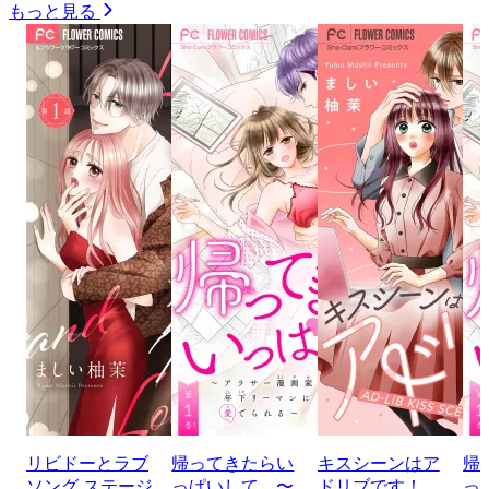
もっと見る
リビドーとラブ
帰ってきたらい
キスシーンはア
帰
ソング ステージ
っぱいして。〜
ドリブです！
っ