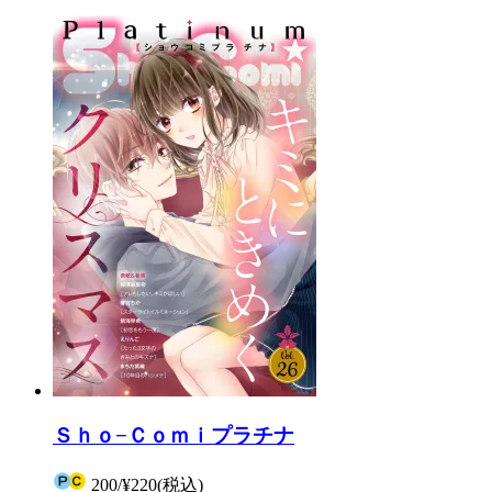
Ｓｈｏ−Ｃｏｍｉプラチナ
200
/
¥220
(税込)