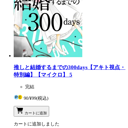
推しと結婚するまでの300days【アキト視点・
特別編】【マイクロ】 5
完結
90
/
¥99
(税込)
カートに追加
カートに追加しました