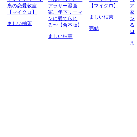
裏の恋愛教室
アラサー漫画
【マイクロ】
ア
【マイクロ】
家、年下リーマ
家
ましい柚茉
ンに愛でられ
ン
ましい柚茉
る〜【合本版】
る
完結
ロ
ましい柚茉
ま