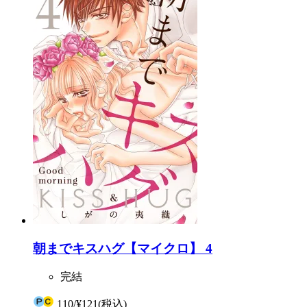
朝までキスハグ【マイクロ】 4
完結
110
/
¥121
(税込)