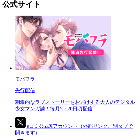
公式サイト
モバフラ
先行配信
刺激的なラブストーリーをお届けする大人のデジタル
少女マンガ誌！毎月5・20日頃配信
eコミ公式Xアカウント
（外部リンク、別タブで
開きます）