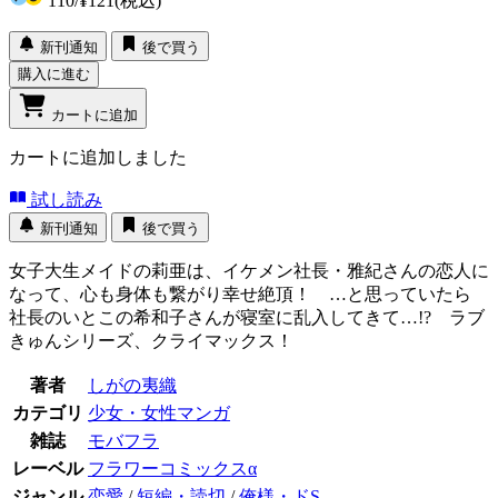
110
/
¥121
(税込)
新刊通知
後で買う
購入に進む
カートに追加
カートに追加しました
試し読み
新刊通知
後で買う
女子大生メイドの莉亜は、イケメン社長・雅紀さんの恋人に
なって、心も身体も繋がり幸せ絶頂！ …と思っていたら
社長のいとこの希和子さんが寝室に乱入してきて…!? ラブ
きゅんシリーズ、クライマックス！
著者
しがの夷織
カテゴリ
少女・女性マンガ
雑誌
モバフラ
レーベル
フラワーコミックスα
ジャンル
恋愛
/
短編・読切
/
俺様・ドS