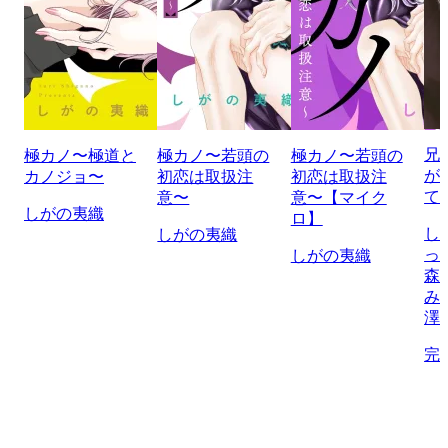
兄
極カノ〜極道と
極カノ〜若頭の
極カノ〜若頭の
が
カノジョ〜
初恋は取扱注
初恋は取扱注
て
意〜
意〜【マイク
しがの夷織
ロ】
し
しがの夷織
っ
しがの夷織
森
み
澤
完