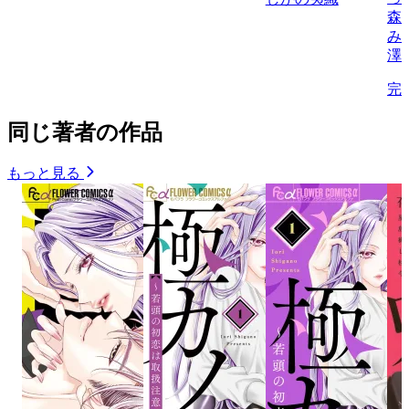
森
み
澤
完
同じ著者の作品
もっと見る