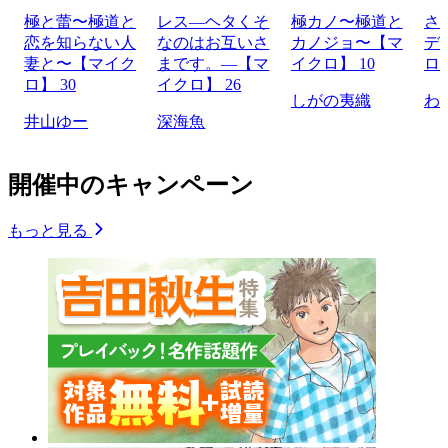
極と蕾〜極道と
レス―ヘタくそ
極カノ〜極道と
さ
恋を知らない人
なのはお互いさ
カノジョ〜【マ
デ
妻と〜【マイク
まです。―【マ
イクロ】 10
ロ】
ロ】 30
イクロ】 26
しがの夷織
わ
井山ゆー
深海魚
開催中のキャンペーン
もっと見る