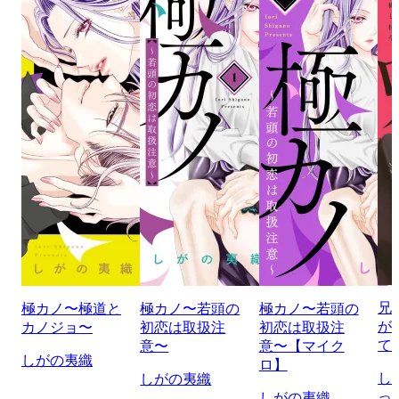
兄
極カノ〜極道と
極カノ〜若頭の
極カノ〜若頭の
が
カノジョ〜
初恋は取扱注
初恋は取扱注
て
意〜
意〜【マイク
しがの夷織
ロ】
し
しがの夷織
っ
しがの夷織