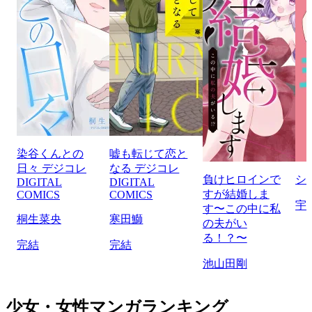
染谷くんとの
嘘も転じて恋と
日々 デジコレ
なる デジコレ
負けヒロインで
シ
DIGITAL
DIGITAL
すが結婚しま
COMICS
COMICS
宇
す〜この中に私
桐生菜央
寒田鰤
の夫がい
る！？〜
完結
完結
池山田剛
少女・女性マンガランキング