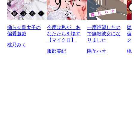
拗らせ皇太子の
今度は私が、あ
一度絶望したの
拗
偏愛遊戯
なたたちを壊す
で無敵彼女にな
偏
【マイクロ】
りました
ク
桃乃みく
服部美紀
陽丘ハオ
桃