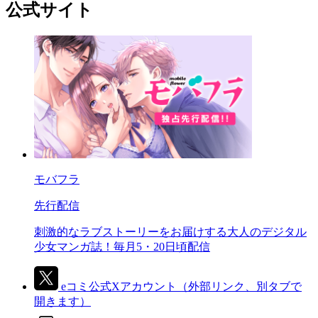
公式サイト
モバフラ
先行配信
刺激的なラブストーリーをお届けする大人のデジタル
少女マンガ誌！毎月5・20日頃配信
eコミ公式Xアカウント
（外部リンク、別タブで
開きます）