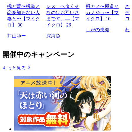
極と蕾〜極道と
レス―ヘタくそ
極カノ〜極道と
さ
恋を知らない人
なのはお互いさ
カノジョ〜【マ
デ
妻と〜【マイク
まです。―【マ
イクロ】 10
ロ】
ロ】 30
イクロ】 26
しがの夷織
わ
井山ゆー
深海魚
開催中のキャンペーン
もっと見る