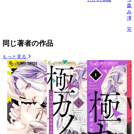
森
み
澤
完
同じ著者の作品
もっと見る