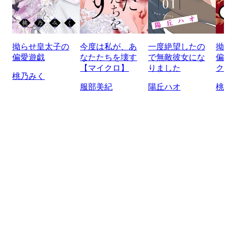
拗らせ皇太子の
今度は私が、あ
一度絶望したの
拗
偏愛遊戯
なたたちを壊す
で無敵彼女にな
偏
【マイクロ】
りました
ク
桃乃みく
服部美紀
陽丘ハオ
桃