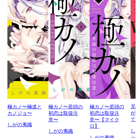
兄
極カノ〜極道と
極カノ〜若頭の
極カノ〜若頭の
が
カノジョ〜
初恋は取扱注
初恋は取扱注
て
意〜
意〜【マイク
しがの夷織
ロ】
し
しがの夷織
っ
しがの夷織