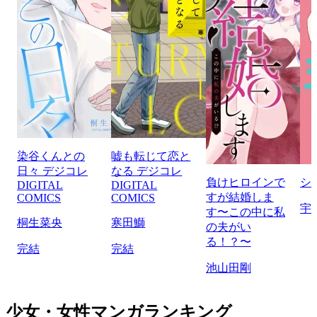
染谷くんとの
嘘も転じて恋と
日々 デジコレ
なる デジコレ
負けヒロインで
シ
DIGITAL
DIGITAL
すが結婚しま
COMICS
COMICS
宇
す〜この中に私
桐生菜央
寒田鰤
の夫がい
る！？〜
完結
完結
池山田剛
少女・女性マンガランキング