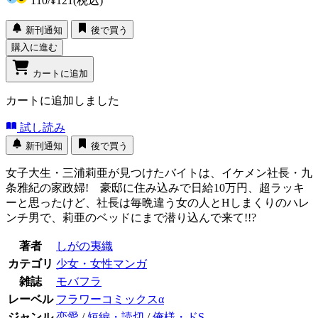
110
/
¥121
(税込)
新刊通知
後で買う
購入に進む
カートに追加
カートに追加しました
試し読み
新刊通知
後で買う
女子大生・三浦莉亜が見つけたバイトは、イケメン社長・九
条雅紀の家政婦! 豪邸に住み込みで日給10万円、超ラッキ
ーと思ったけど、社長は毎晩違う女の人とHしまくりのハレ
ンチ男で、莉亜のベッドにまで潜り込んで来て!!?
著者
しがの夷織
カテゴリ
少女・女性マンガ
雑誌
モバフラ
レーベル
フラワーコミックスα
ジャンル
恋愛
/
短編・読切
/
俺様・ドS