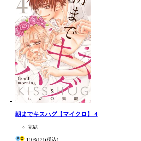
朝までキスハグ【マイクロ】 4
完結
110
/
¥121
(税込)