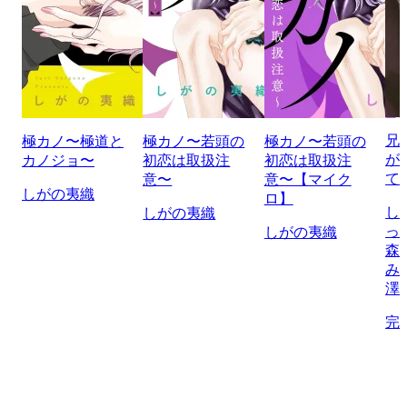
兄
極カノ〜極道と
極カノ〜若頭の
極カノ〜若頭の
が
カノジョ〜
初恋は取扱注
初恋は取扱注
て
意〜
意〜【マイク
しがの夷織
ロ】
し
しがの夷織
っ
しがの夷織
森
み
澤
完