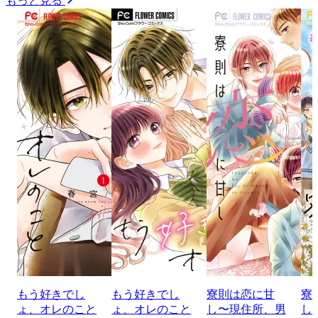
もっと見る
もう好きでし
もう好きでし
寮則は恋に甘
寮
ょ、オレのこと
ょ、オレのこと
し〜現住所、男
し