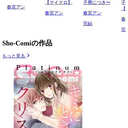
【マイクロ】
子寮につき〜
子
春宮アン
【
春宮アン
春宮アン
春
完結
完
Sho-Comiの作品
もっと見る