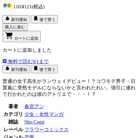
110
/
¥121
(税込)
新刊通知
後で買う
購入に進む
カートに追加
カートに追加しました
無料で読む
9/1まで
新刊通知
後で買う
普通の女子高生がランウェイデビュー！？コワモテ男子・日
置嵐に突然モデルにならないかと言われたれい。強引に連れ
て行かれたのは彼のアトリエで・・・！？
著者
春宮アン
カテゴリ
少女・女性マンガ
雑誌
Sho-Comi
レーベル
フラワーコミックス
ジャンル
恋愛