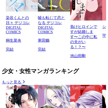
染谷くんとの
嘘も転じて恋と
日々 デジコレ
なる デジコレ
負けヒロインで
シ
DIGITAL
DIGITAL
すが結婚しま
COMICS
COMICS
宇
す〜この中に私
桐生菜央
寒田鰤
の夫がい
る！？〜
完結
完結
池山田剛
少女・女性マンガランキング
もっと見る