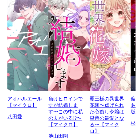
アオハルエール
負けヒロインで
覇王様の異世界
偏
【マイクロ】
すが結婚しま
花嫁〜虐げられ
あ
す〜この中に私
た心癒し令嬢は
版
八田愛
の夫がいる!?〜
皇帝の最愛とな
杉
【マイクロ】
る〜【マイク
ロ】
池山田剛