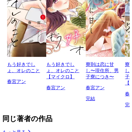
もう好きでし
もう好きでし
寮則は恋に甘
寮
ょ、オレのこと
ょ、オレのこと
し〜現住所、男
し
【マイクロ】
子寮につき〜
子
春宮アン
【
春宮アン
春宮アン
春
完結
完
同じ著者の作品