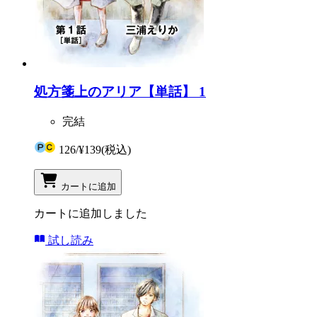
処方箋上のアリア【単話】 1
完結
126
/
¥139
(税込)
カートに追加
カートに追加しました
試し読み