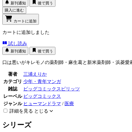
新刊通知
後で買う
購入に進む
カートに追加
カートに追加しました
試し読み
新刊通知
後で買う
口は悪いがキレモノの薬剤師・麻生葛と新米薬剤師・浜菱愛
著者
三浦えりか
カテゴリ
少年・青年マンガ
雑誌
ビッグコミックスピリッツ
レーベル
ビッグコミックス
ジャンル
ヒューマンドラマ
/
医療
詳細を見る
とじる
シリーズ