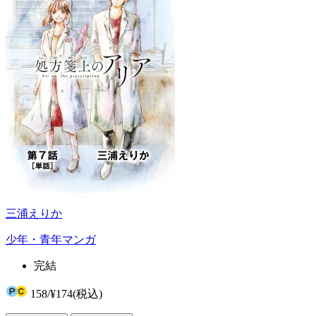
三浦えりか
少年・青年マンガ
完結
158
/
¥174
(税込)