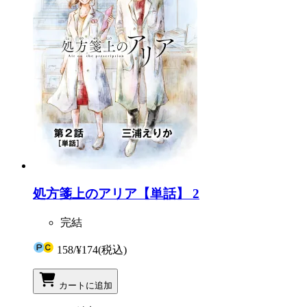
処方箋上のアリア【単話】 2
完結
158
/
¥174
(税込)
カートに追加