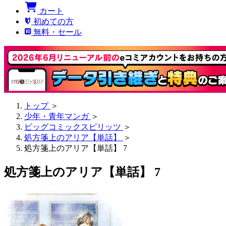
カート
初めての方
無料・セール
トップ
＞
少年・青年マンガ
＞
ビッグコミックスピリッツ
＞
処方箋上のアリア【単話】
＞
処方箋上のアリア【単話】 7
処方箋上のアリア【単話】 7