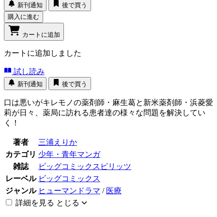
新刊通知
後で買う
購入に進む
カートに追加
カートに追加しました
試し読み
新刊通知
後で買う
口は悪いがキレモノの薬剤師・麻生葛と新米薬剤師・浜菱愛
莉が日々、薬局に訪れる患者達の様々な問題を解決してい
く！
著者
三浦えりか
カテゴリ
少年・青年マンガ
雑誌
ビッグコミックスピリッツ
レーベル
ビッグコミックス
ジャンル
ヒューマンドラマ
/
医療
詳細を見る
とじる