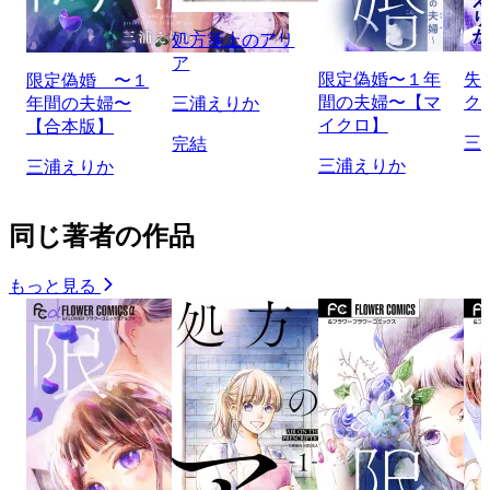
処方箋上のアリ
ア
限定偽婚〜１年
失
限定偽婚 〜１
間の夫婦〜【マ
ク
年間の夫婦〜
三浦えりか
イクロ】
【合本版】
三
完結
三浦えりか
三浦えりか
同じ著者の作品
もっと見る