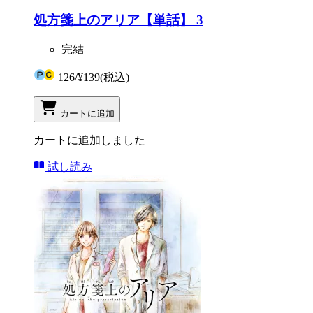
処方箋上のアリア【単話】 3
完結
126
/
¥139
(税込)
カートに追加
カートに追加しました
試し読み