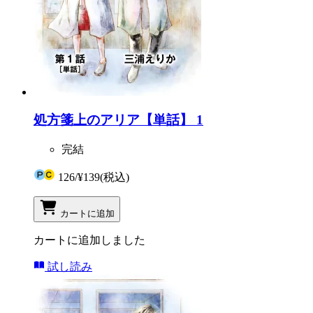
処方箋上のアリア【単話】 1
完結
126
/
¥139
(税込)
カートに追加
カートに追加しました
試し読み