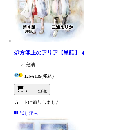
処方箋上のアリア【単話】 4
完結
126
/
¥139
(税込)
カートに追加
カートに追加しました
試し読み