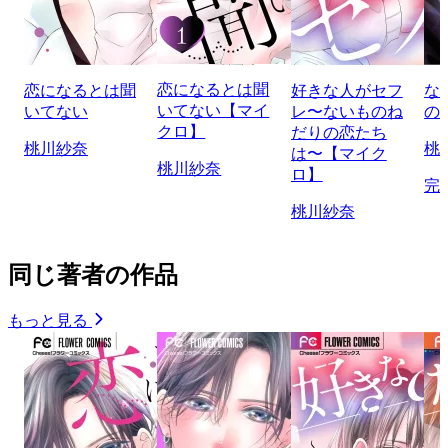
恋になるとは聞
恋になるとは聞
好きな人がセフ
な
いてない【マイ
いてない
レ〜ないものね
の
クロ】
だりの恋たち
桃川紗奈
桃
は〜【マイク
桃川紗奈
ロ】
完
桃川紗奈
同じ著者の作品
もっと見る