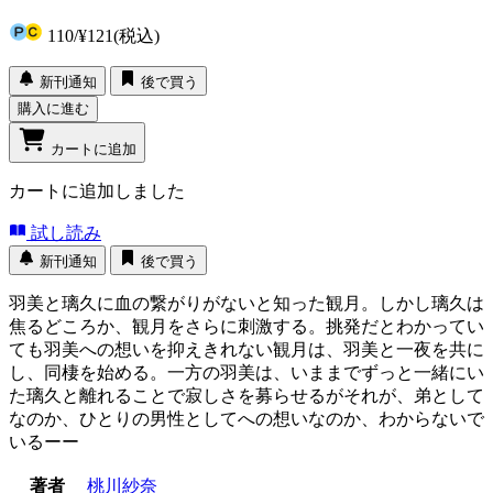
110
/
¥121
(税込)
新刊通知
後で買う
購入に進む
カートに追加
カートに追加しました
試し読み
新刊通知
後で買う
羽美と璃久に血の繋がりがないと知った観月。しかし璃久は
焦るどころか、観月をさらに刺激する。挑発だとわかってい
ても羽美への想いを抑えきれない観月は、羽美と一夜を共に
し、同棲を始める。一方の羽美は、いままでずっと一緒にい
た璃久と離れることで寂しさを募らせるがそれが、弟として
なのか、ひとりの男性としてへの想いなのか、わからないで
いるーー
著者
桃川紗奈