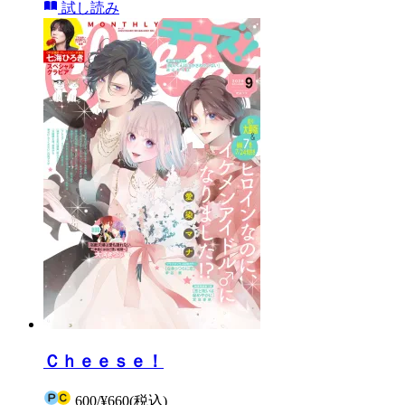
試し読み
Ｃｈｅｅｓｅ！
600
/
¥660
(税込)