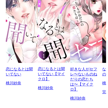
恋になるとは聞
恋になるとは聞
好きな人がセフ
な
いてない【マイ
いてない
レ〜ないものね
の
クロ】
だりの恋たち
桃川紗奈
桃
は〜【マイク
桃川紗奈
ロ】
完
桃川紗奈