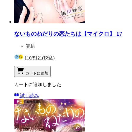
ないものねだりの恋たちは【マイクロ】 17
完結
110
/
¥121
(税込)
カートに追加
カートに追加しました
試し読み