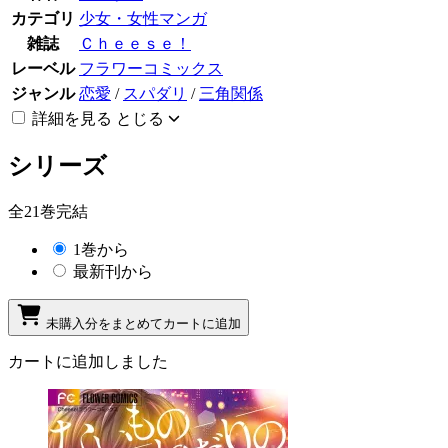
カテゴリ
少女・女性マンガ
雑誌
Ｃｈｅｅｓｅ！
レーベル
フラワーコミックス
ジャンル
恋愛
/
スパダリ
/
三角関係
詳細を見る
とじる
シリーズ
全21巻完結
1巻から
最新刊から
未購入分をまとめてカートに追加
カートに追加しました