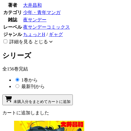
著者
大井昌和
カテゴリ
少年・青年マンガ
雑誌
夜サンデー
レーベル
夜サンデーコミックス
ジャンル
ちょっとH
/
ギャグ
詳細を見る
とじる
シリーズ
全156巻完結
1巻から
最新刊から
未購入分をまとめてカートに追加
カートに追加しました