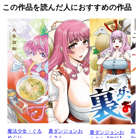
この作品を読んだ人におすすめの作品
魔法少女・ぐる
裏ダンジョンお
異
裏ダンジョンお
めぐり
くさん
か