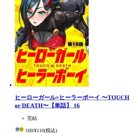
ヒーローガール×ヒーラーボーイ 〜TOUCH
or DEATH〜【単話】 16
完結
100
/
¥110
(税込)