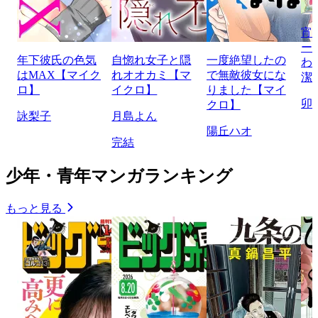
宵
ー
年下彼氏の色気
自惚れ女子と隠
一度絶望したの
わ
はMAX【マイク
れオオカミ【マ
で無敵彼女にな
潔
ロ】
イクロ】
りました【マイ
卯
クロ】
詠梨子
月島よん
陽丘ハオ
完結
少年・青年マンガランキング
もっと見る