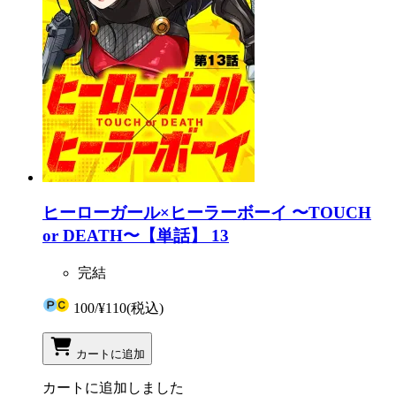
ヒーローガール×ヒーラーボーイ 〜TOUCH
or DEATH〜【単話】 13
完結
100
/
¥110
(税込)
カートに追加
カートに追加しました