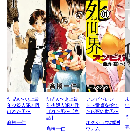
幼児A〜史上最
幼児A〜史上最
アンビバレン
未
年少殺人犯と呼
年少殺人犯と呼
ト〜童貞を捨て
い
ばれた男〜
ばれた男〜【単
たら死ぬ世界〜
さ
話】
髙橋一仁
オクショウ/増渕
完
髙橋一仁
ウナム