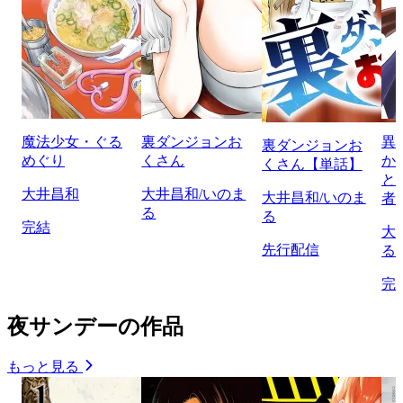
魔法少女・ぐる
裏ダンジョンお
異
裏ダンジョンお
めぐり
くさん
か
くさん【単話】
と
大井昌和
大井昌和/いのま
大井昌和/いのま
者
る
る
完結
大
先行配信
る
完
夜サンデーの作品
もっと見る