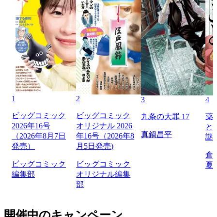
1
2
3
4
ビッグコミック
ビッグコミック
九条の大罪 17
薬
2026年16号
オリジナル 2026
と
真鍋昌平
（2026年8月7日
年16号（2026年8
謎
発売）
月5日発売)
倉
ビッグコミック
ビッグコミック
夏
編集部
オリジナル編集
部
開催中のキャンペーン