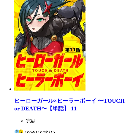
ヒーローガール×ヒーラーボーイ 〜TOUCH
or DEATH〜【単話】 11
完結
100
/
¥110
(税込)