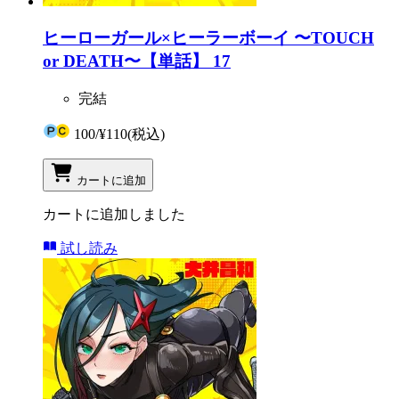
ヒーローガール×ヒーラーボーイ 〜TOUCH
or DEATH〜【単話】 17
完結
100
/
¥110
(税込)
カートに追加
カートに追加しました
試し読み