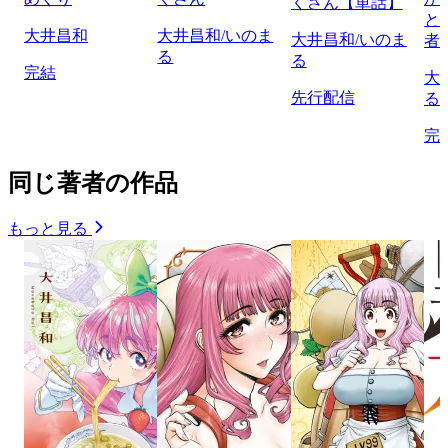
くさん【単話】
と
大井昌和
大井昌和/いのま
大井昌和/いのま
者
る
る
完結
大
先行配信
る
完
同じ著者の作品
もっと見る