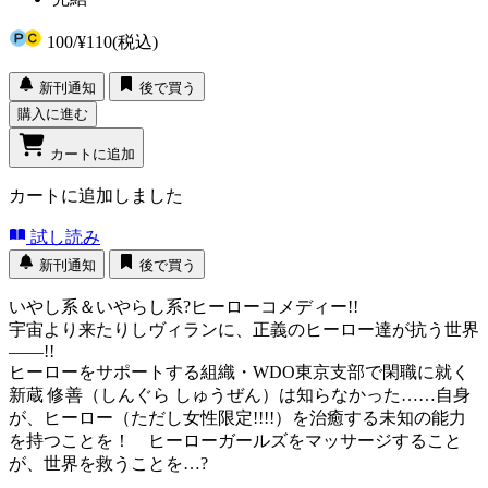
100
/
¥110
(税込)
新刊通知
後で買う
購入に進む
カートに追加
カートに追加しました
試し読み
新刊通知
後で買う
いやし系＆いやらし系?ヒーローコメディー!!
宇宙より来たりしヴィランに、正義のヒーロー達が抗う世界
――!!
ヒーローをサポートする組織・WDO東京支部で閑職に就く
新蔵 修善（しんぐら しゅうぜん）は知らなかった……自身
が、ヒーロー（ただし女性限定!!!!）を治癒する未知の能力
を持つことを！ ヒーローガールズをマッサージすること
が、世界を救うことを…?