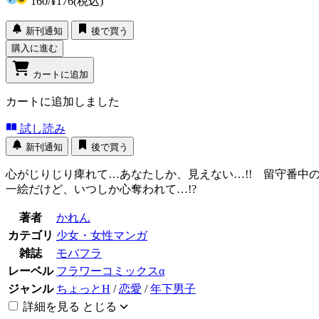
160
/
¥176
(税込)
新刊通知
後で買う
購入に進む
カートに追加
カートに追加しました
試し読み
新刊通知
後で買う
心がじりじり痺れて…あなたしか、見えない…!! 留守番中
一絵だけど、いつしか心奪われて…!?
著者
かれん
カテゴリ
少女・女性マンガ
雑誌
モバフラ
レーベル
フラワーコミックスα
ジャンル
ちょっとH
/
恋愛
/
年下男子
詳細を見る
とじる