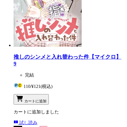
推しのシンメと入れ替わった件【マイクロ】
9
完結
110
/
¥121
(税込)
カートに追加
カートに追加しました
試し読み