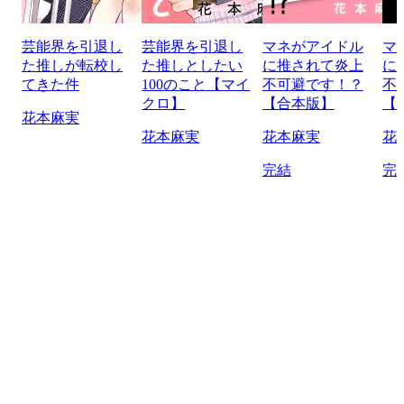
芸能界を引退し
芸能界を引退し
マネがアイドル
マ
た推しが転校し
た推しとしたい
に推されて炎上
に
てきた件
100のこと【マイ
不可避です！？
不
クロ】
【合本版】
【
花本麻実
花本麻実
花本麻実
花
完結
完