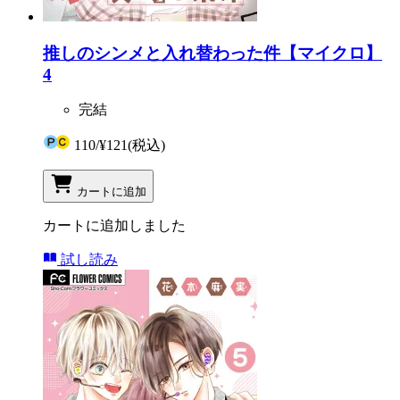
推しのシンメと入れ替わった件【マイクロ】
4
完結
110
/
¥121
(税込)
カートに追加
カートに追加しました
試し読み