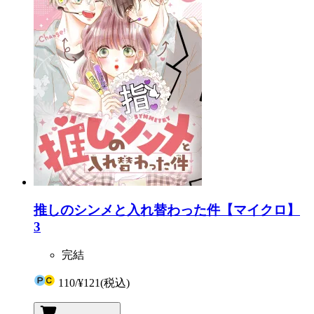
推しのシンメと入れ替わった件【マイクロ】
3
完結
110
/
¥121
(税込)