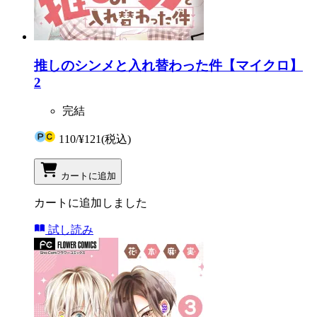
推しのシンメと入れ替わった件【マイクロ】
2
完結
110
/
¥121
(税込)
カートに追加
カートに追加しました
試し読み