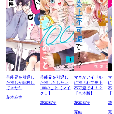
芸能界を引退し
芸能界を引退し
マネがアイドル
マ
た推しが転校し
た推しとしたい
に推されて炎上
に
てきた件
100のこと【マイ
不可避です！？
不
クロ】
【合本版】
【
花本麻実
花本麻実
花本麻実
花
完結
完