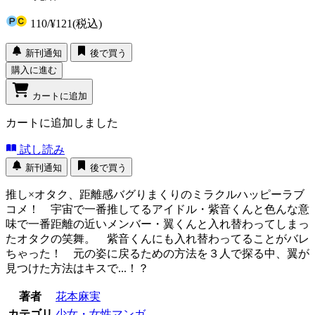
110
/
¥121
(税込)
新刊通知
後で買う
購入に進む
カートに追加
カートに追加しました
試し読み
新刊通知
後で買う
推し×オタク、距離感バグりまくりのミラクルハッピーラブ
コメ！ 宇宙で一番推してるアイドル・紫音くんと色んな意
味で一番距離の近いメンバー・翼くんと入れ替わってしまっ
たオタクの笑舞。 紫音くんにも入れ替わってることがバレ
ちゃった！ 元の姿に戻るための方法を３人で探る中、翼が
見つけた方法はキスで...！？
著者
花本麻実
カテゴリ
少女・女性マンガ