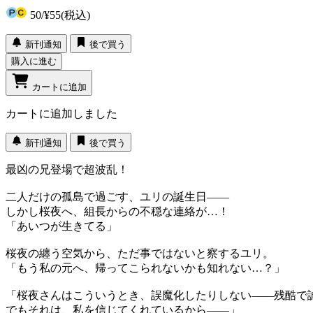
50
/
¥55
(税込)
新刊通知
後で買う
購入に進む
カートに追加
カートに追加しました
新刊通知
後で買う
最凶の兄登場で超波乱！
二人だけの孤島で過ごす、ユリの誕生日――
しかし桜夜へ、組長からの不穏な連絡が…！
「あいつが生きてる」
桜夜の纏う空気から、ただ事ではないと察するユリ。
「もう私の元へ、帰ってこられないかも知れない…？」
「桜夜さんはこういうとき、誤魔化したりしない――残酷で
でもそれは、私を信じてくれているから――」