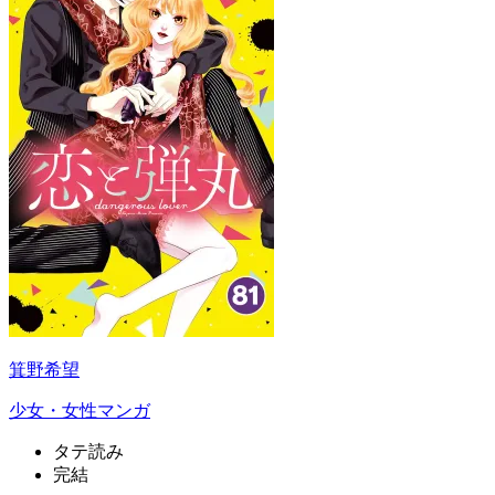
箕野希望
少女・女性マンガ
タテ読み
完結