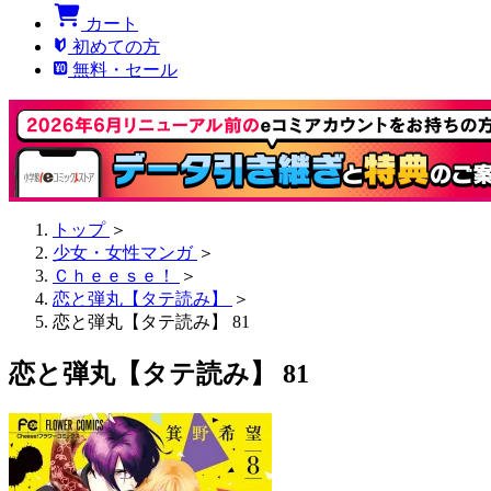
カート
初めての方
無料・セール
トップ
＞
少女・女性マンガ
＞
Ｃｈｅｅｓｅ！
＞
恋と弾丸【タテ読み】
＞
恋と弾丸【タテ読み】 81
恋と弾丸【タテ読み】 81