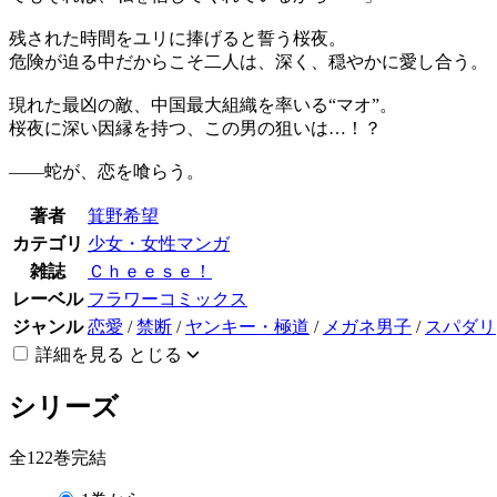
残された時間をユリに捧げると誓う桜夜。
危険が迫る中だからこそ二人は、深く、穏やかに愛し合う。
現れた最凶の敵、中国最大組織を率いる“マオ”。
桜夜に深い因縁を持つ、この男の狙いは…！？
――蛇が、恋を喰らう。
著者
箕野希望
カテゴリ
少女・女性マンガ
雑誌
Ｃｈｅｅｓｅ！
レーベル
フラワーコミックス
ジャンル
恋愛
/
禁断
/
ヤンキー・極道
/
メガネ男子
/
スパダリ
詳細を見る
とじる
シリーズ
全122巻完結