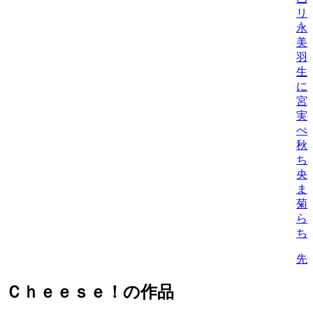
リ
永
美
羽
生
に
宮
実
ぺ
秋
ち
央
ま
菊
ら
ち
先
Ｃｈｅｅｓｅ！の作品