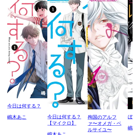
今日は何する？
今日は何する？
ぼ
嶋木あこ
殉国のアルフ
【マイクロ】
ァ〜オメガ・ベ
嶋
ルサイユ〜
嶋木あこ