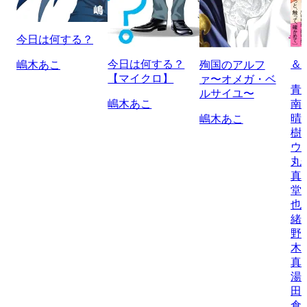
今日は何する？
今日は何する？
＆
嶋木あこ
殉国のアルフ
【マイクロ】
ァ〜オメガ・ベ
青
ルサイユ〜
嶋木あこ
南
晴
嶋木あこ
樹
ウ
丸
真
堂
也
緒
野
木
真
湯
田
倉