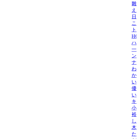
雛
え
日
こ
ト
H
ハ
一
ン
ナ
わ
か
い
優
い
キ
小
裕
し
木
た