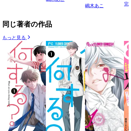
完
嶋木あこ
同じ著者の作品
もっと見る