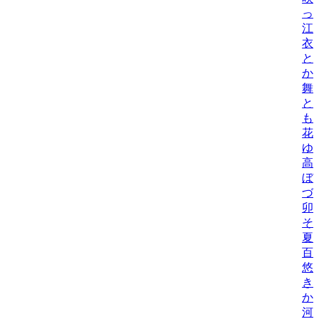
っ
江
衣
と
か
舞
と
も
花
ゆ
高
ぼ
づ
卯
そら
夏
百
悠
き
か
河