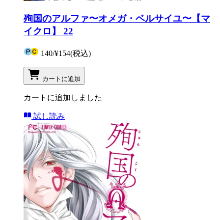
殉国のアルファ〜オメガ・ベルサイユ〜【マ
イクロ】 22
140
/
¥154
(税込)
カートに追加
カートに追加しました
試し読み