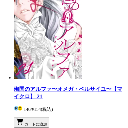
殉国のアルファ〜オメガ・ベルサイユ〜【マ
イクロ】 21
140
/
¥154
(税込)
カートに追加