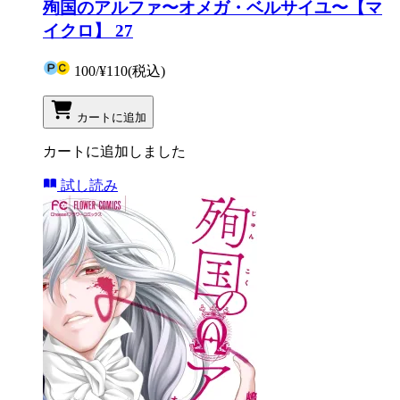
殉国のアルファ〜オメガ・ベルサイユ〜【マ
イクロ】 27
100
/
¥110
(税込)
カートに追加
カートに追加しました
試し読み