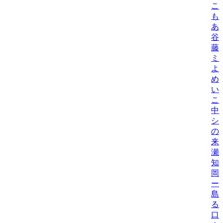
こ
も
あ
谷
藤
ミ
よ
め
い
こ
中
シ
の
来
瀬
知
岡
ー
島
る
口