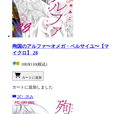
殉国のアルファ〜オメガ・ベルサイユ〜【マ
イクロ】 28
100
/
¥110
(税込)
カートに追加
カートに追加しました
試し読み