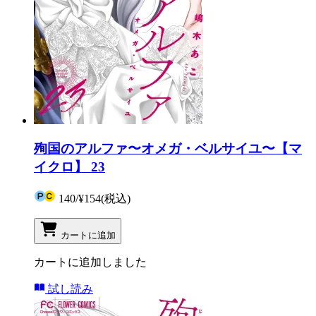
殉国のアルファ〜オメガ・ベルサイユ〜【マ
イクロ】 23
140
/
¥154
(税込)
カートに追加
カートに追加しました
試し読み