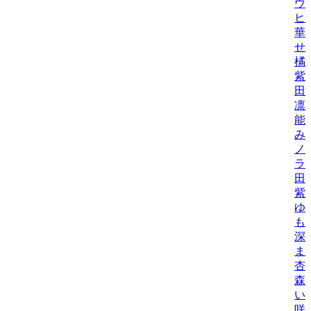
ウ
ヒ
華
せ
橘
紫
田
凛
能
み
ノ
ラ
田
紫
ゆ
も
深
ま
杏
森
い
咲