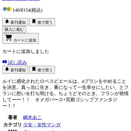
140
/
¥154
(税込)
新刊通知
後で買う
購入に進む
カートに追加
カートに追加しました
試し読み
新刊通知
後で買う
ルイに感化されたロベスピエールは、αプランをやめること
を決意。真っ当に生き、番になって一生幸せにしたい、とフ
ランに想いを打ち明ける。ちょうどそのとき、フランが発情
してーー！！ オメガバース×宮殿ゴシップファンタジ
ー！！
著者
嶋木あこ
カテゴリ
少女・女性マンガ