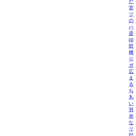
だ
宮
ツ
の
ハ
逆
ゆ
田
稀
り
ガ
広
ま
る
ち
丸
い
羽
赤
なこ
リ
巴