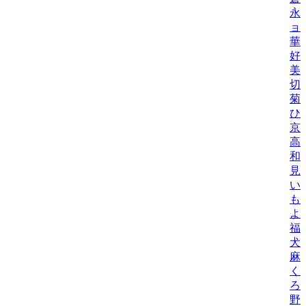
永
ョ
華
好
美
切
菊
ひ
京
高
和
見
い
も
よ
福
犬
麻
く
ろ
野