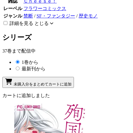
雑誌
Ｃｈｅｅｓｅ！
レーベル
フラワーコミックス
ジャンル
禁断
/
SF・ファンタジー
/
歴史モノ
詳細を見る
とじる
シリーズ
37巻まで配信中
1巻から
最新刊から
未購入分をまとめてカートに追加
カートに追加しました