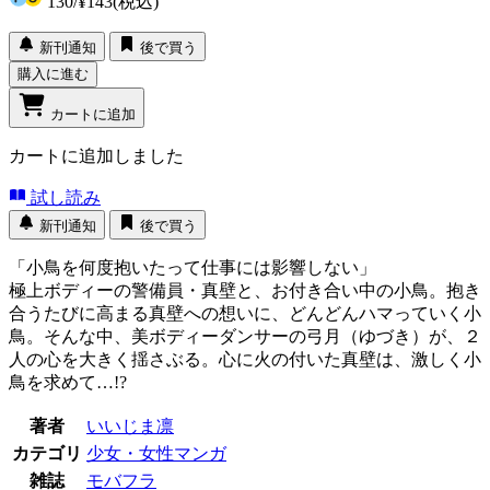
130
/
¥143
(税込)
新刊通知
後で買う
購入に進む
カートに追加
カートに追加しました
試し読み
新刊通知
後で買う
「小鳥を何度抱いたって仕事には影響しない」
極上ボディーの警備員・真壁と、お付き合い中の小鳥。抱き
合うたびに高まる真壁への想いに、どんどんハマっていく小
鳥。そんな中、美ボディーダンサーの弓月（ゆづき）が、２
人の心を大きく揺さぶる。心に火の付いた真壁は、激しく小
鳥を求めて…!?
著者
いいじま凛
カテゴリ
少女・女性マンガ
雑誌
モバフラ