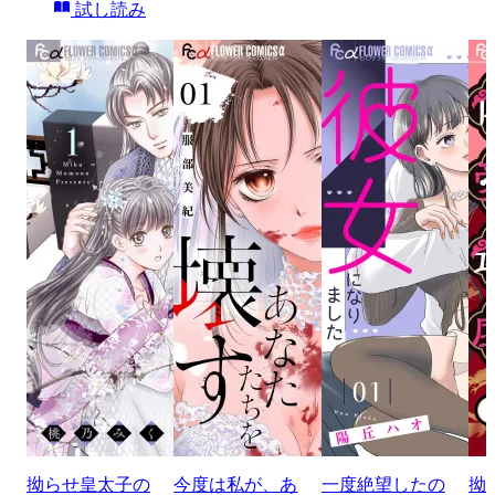
試し読み
拗らせ皇太子の
今度は私が、あ
一度絶望したの
拗