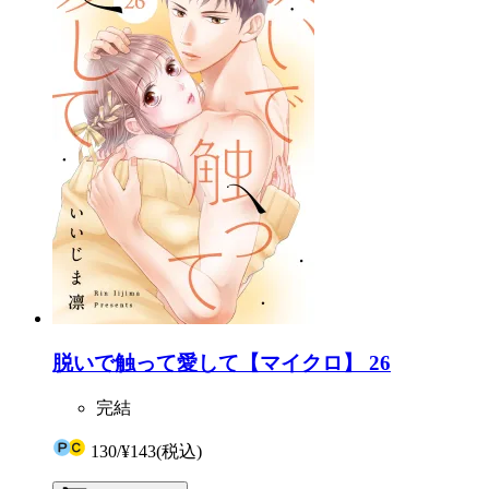
脱いで触って愛して【マイクロ】 26
完結
130
/
¥143
(税込)