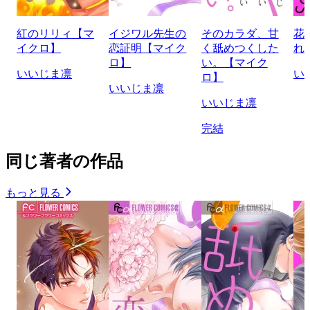
紅のリリィ【マ
イジワル先生の
そのカラダ、甘
花
イクロ】
恋証明【マイク
く舐めつくした
れ
ロ】
い。【マイク
いいじま凛
い
ロ】
いいじま凛
いいじま凛
完結
同じ著者の作品
もっと見る