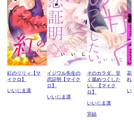
紅のリリィ【マ
イジワル先生の
そのカラダ、甘
花
イクロ】
恋証明【マイク
く舐めつくした
れ
ロ】
い。【マイク
いいじま凛
い
ロ】
いいじま凛
いいじま凛
完結