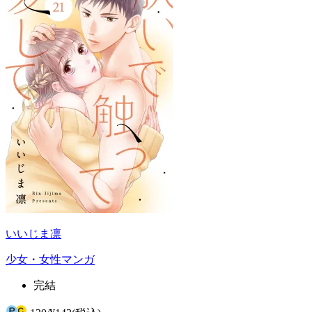
いいじま凛
少女・女性マンガ
完結