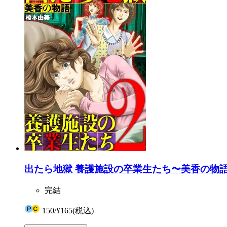
出たら地獄 養護施設の卒業生たち〜美香の物語
完結
150
/
¥165
(税込)