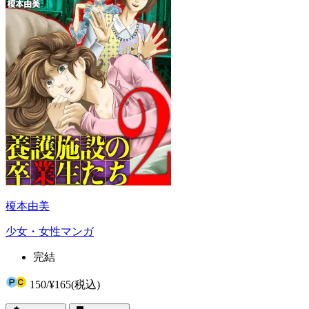
榎本由美
少女・女性マンガ
完結
150
/
¥165
(税込)