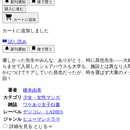
新刊通知
後で買う
購入に進む
カートに追加
カートに追加しました
試し読み
新刊通知
後で買う
優しかった先生やみんな、ありがとう。特に昌也先生――大
らませて入居したシェアハウスも大学も、施設とは異なり人
かにつけてケアしていた昌也だったが、時を選ばず大量のメ
回！
著者
榎本由美
カテゴリ
少女・女性マンガ
雑誌
ワケあり女子白書
レーベル
デジコレ LADIES
ジャンル
ヒューマンドラマ
詳細を見る
とじる