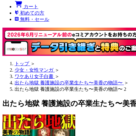
カート
初めての方
無料・セール
トップ
＞
少女・女性マンガ
＞
ワケあり女子白書
＞
出たら地獄 養護施設の卒業生たち〜美香の物語〜
＞
出たら地獄 養護施設の卒業生たち〜美香の物語〜 2
出たら地獄 養護施設の卒業生たち〜美香