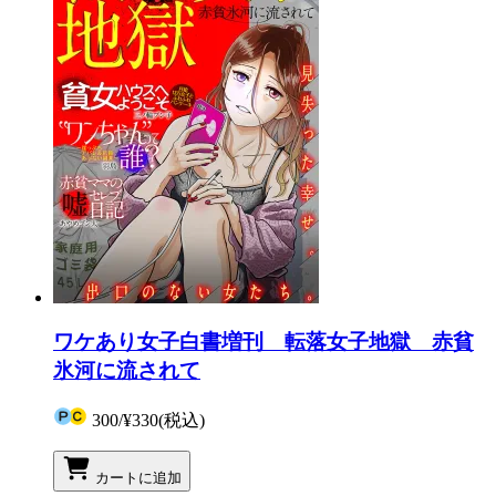
ワケあり女子白書増刊 転落女子地獄 赤貧
氷河に流されて
300
/
¥330
(税込)
カートに追加