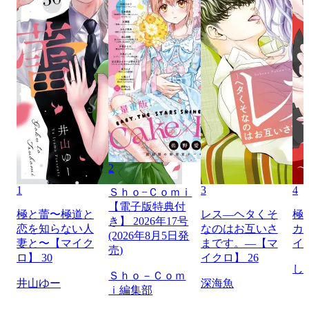
2
1
3
4
Ｓｈｏ−Ｃｏｍｉ
【電子版特典付
極と蕾〜極道と
レス―ヘタくそ
極
き】 2026年17号
恋を知らない人
なのはお互いさ
カ
(2026年8月5日発
妻と〜【マイク
まです。―【マ
イ
売)
ロ】 30
イクロ】 26
し
Ｓｈｏ－Ｃｏｍ
井山ゆー
深海魚
ｉ編集部