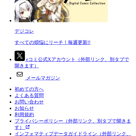
デジコレ
すべての煩悩にリーチ！毎週更新!!
eコミ公式Xアカウント
（外部リンク、別タブで
開きます）
メールマガジン
初めての方へ
よくある質問
お問い合わせ
お知らせ
利用規約
プライバシーポリシー
（外部リンク、別タブで開きま
す）
インフォマティブデータガイドライン
（外部リンク、