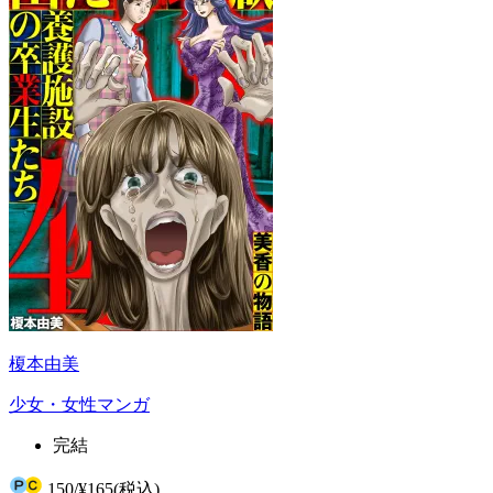
榎本由美
少女・女性マンガ
完結
150
/
¥165
(税込)