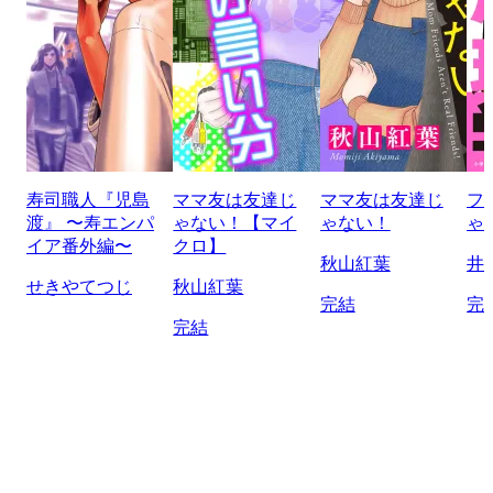
寿司職人『児島
ママ友は友達じ
ママ友は友達じ
フ
渡』 〜寿エンパ
ゃない！【マイ
ゃない！
ゃ
イア番外編〜
クロ】
秋山紅葉
井
せきやてつじ
秋山紅葉
完結
完
完結