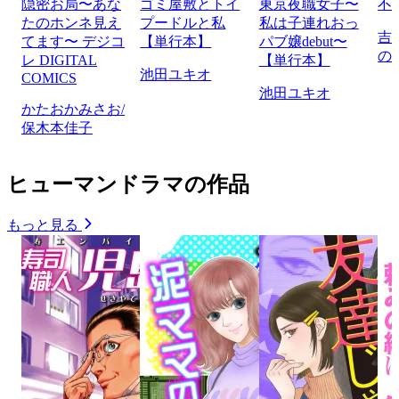
隠密お局〜あな
ゴミ屋敷とトイ
東京夜職女子〜
不
たのホンネ見え
プードルと私
私は子連れおっ
吉
てます〜 デジコ
【単行本】
パブ嬢debut〜
の
レ DIGITAL
【単行本】
池田ユキオ
COMICS
池田ユキオ
かたおかみさお/
保木本佳子
ヒューマンドラマの作品
もっと見る