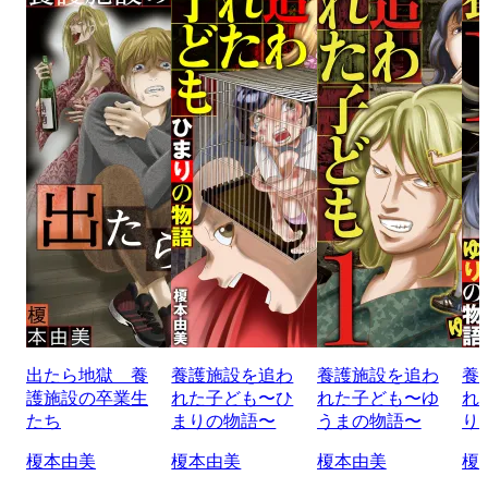
出たら地獄 養
養護施設を追わ
養護施設を追わ
養
護施設の卒業生
れた子ども〜ひ
れた子ども〜ゆ
れ
たち
まりの物語〜
うまの物語〜
り
榎本由美
榎本由美
榎本由美
榎