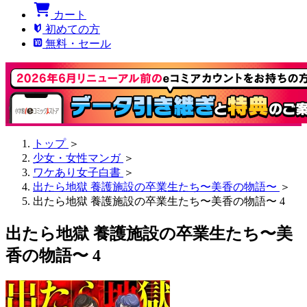
カート
初めての方
無料・セール
トップ
＞
少女・女性マンガ
＞
ワケあり女子白書
＞
出たら地獄 養護施設の卒業生たち〜美香の物語〜
＞
出たら地獄 養護施設の卒業生たち〜美香の物語〜 4
出たら地獄 養護施設の卒業生たち〜美
香の物語〜 4