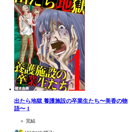
出たら地獄 養護施設の卒業生たち〜美香の物
語〜 1
完結