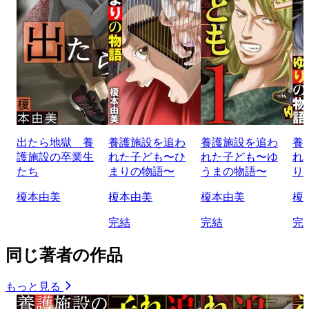
出たら地獄 養
養護施設を追わ
養護施設を追わ
養
護施設の卒業生
れた子ども〜ひ
れた子ども〜ゆ
れ
たち
まりの物語〜
うまの物語〜
り
榎本由美
榎本由美
榎本由美
榎
完結
完結
完
同じ著者の作品
もっと見る