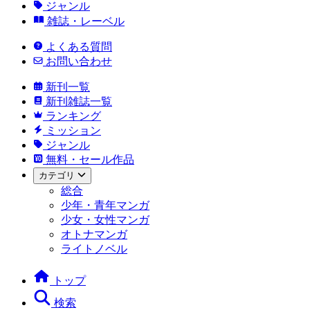
ジャンル
雑誌・レーベル
よくある質問
お問い合わせ
新刊一覧
新刊雑誌一覧
ランキング
ミッション
ジャンル
無料・セール作品
カテゴリ
総合
少年・青年マンガ
少女・女性マンガ
オトナマンガ
ライトノベル
トップ
検索