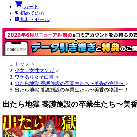
カート
初めての方
無料・セール
トップ
＞
少女・女性マンガ
＞
ワケあり女子白書
＞
出たら地獄 養護施設の卒業生たち〜美香の物語〜
＞
出たら地獄 養護施設の卒業生たち〜美香の物語〜 3
出たら地獄 養護施設の卒業生たち〜美香