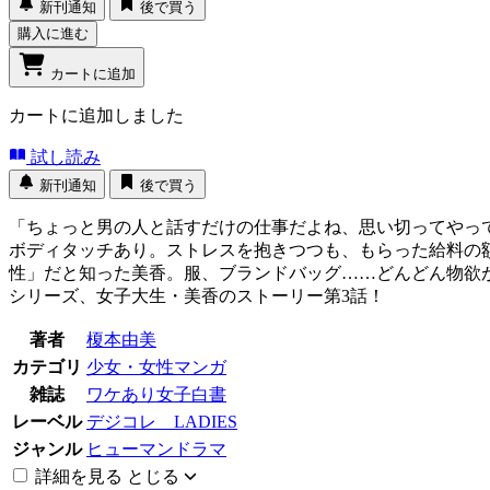
新刊通知
後で買う
購入に進む
カートに追加
カートに追加しました
試し読み
新刊通知
後で買う
「ちょっと男の人と話すだけの仕事だよね、思い切ってやっ
ボディタッチあり。ストレスを抱きつつも、もらった給料の
性」だと知った美香。服、ブランドバッグ……どんどん物欲
シリーズ、女子大生・美香のストーリー第3話！
著者
榎本由美
カテゴリ
少女・女性マンガ
雑誌
ワケあり女子白書
レーベル
デジコレ LADIES
ジャンル
ヒューマンドラマ
詳細を見る
とじる