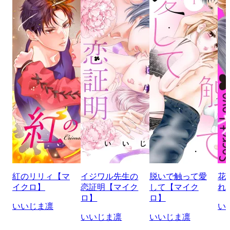
紅のリリィ【マ
イジワル先生の
脱いで触って愛
花
イクロ】
恋証明【マイク
して【マイク
れ
ロ】
ロ】
いいじま凛
い
いいじま凛
いいじま凛