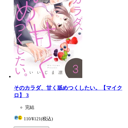
そのカラダ、甘く舐めつくしたい。【マイク
ロ】 3
完結
110
/
¥121
(税込)