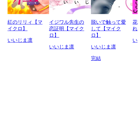
紅のリリィ【マ
イジワル先生の
脱いで触って愛
花
イクロ】
恋証明【マイク
して【マイク
れ
ロ】
ロ】
いいじま凛
い
いいじま凛
いいじま凛
完結