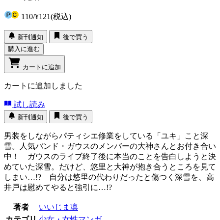
110
/
¥121
(税込)
新刊通知
後で買う
購入に進む
カートに追加
カートに追加しました
試し読み
新刊通知
後で買う
男装をしながらパティシエ修業をしている「ユキ」こと深
雪。人気バンド・ガウスのメンバーの大神さんとお付き合い
中！ ガウスのライブ終了後に本当のことを告白しようと決
めていた深雪。だけど、悠里と大神が抱き合うところを見て
しまい…!? 自分は悠里の代わりだったと傷つく深雪を、高
井戸は慰めてやると強引に…!?
著者
いいじま凛
カテゴリ
少女・女性マンガ