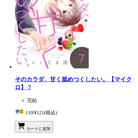
そのカラダ、甘く舐めつくしたい。【マイク
ロ】 7
完結
110
/
¥121
(税込)
カートに追加