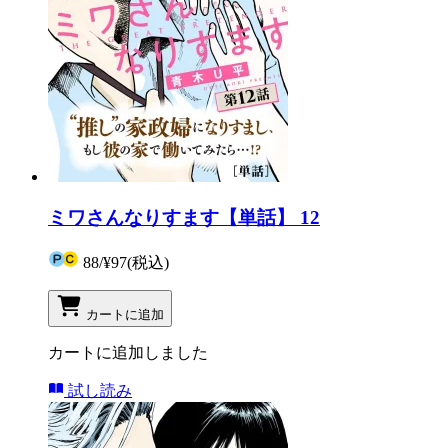
ミワさんなりすます【単話】 12
88
/
¥97
(税込)
カートに追加
カートに追加しました
試し読み