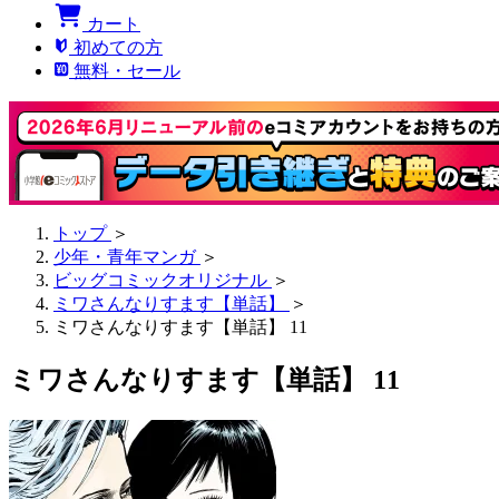
カート
初めての方
無料・セール
トップ
＞
少年・青年マンガ
＞
ビッグコミックオリジナル
＞
ミワさんなりすます【単話】
＞
ミワさんなりすます【単話】 11
ミワさんなりすます【単話】 11