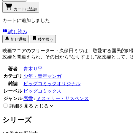
カートに追加
カートに追加しました
試し読み
新刊通知
後で買う
映画マニアのフリーター・久保田ミワは、敬愛する国民的俳
政婦と間違えられ、その日から“なりすまし”家政婦として、彼
著者
青木Ｕ平
カテゴリ
少年・青年マンガ
雑誌
ビッグコミックオリジナル
レーベル
ビッグコミックス
ジャンル
恋愛
/
ミステリー・サスペンス
詳細を見る
とじる
シリーズ