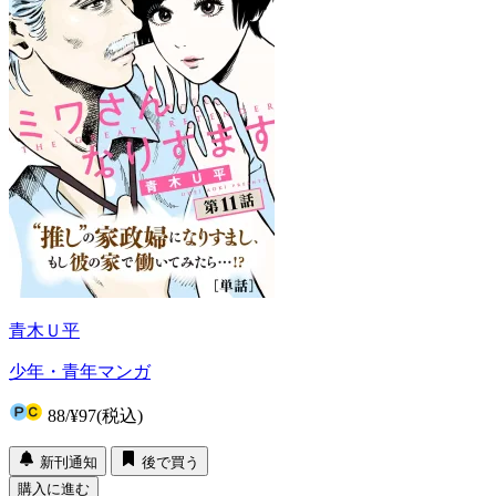
青木Ｕ平
少年・青年マンガ
88
/
¥97
(税込)
新刊通知
後で買う
購入に進む