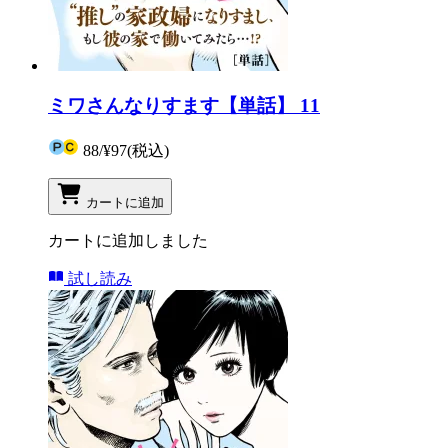
ミワさんなりすます【単話】 11
88
/
¥97
(税込)
カートに追加
カートに追加しました
試し読み