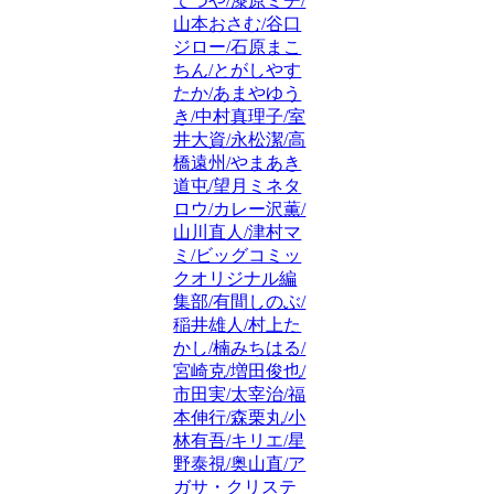
てつや/漆原ミチ/
山本おさむ/谷口
ジロー/石原まこ
ちん/とがしやす
たか/あまやゆう
き/中村真理子/室
井大資/永松潔/高
橋遠州/やまあき
道屯/望月ミネタ
ロウ/カレー沢薫/
山川直人/津村マ
ミ/ビッグコミッ
クオリジナル編
集部/有間しのぶ/
稲井雄人/村上た
かし/楠みちはる/
宮崎克/増田俊也/
市田実/太宰治/福
本伸行/森栗丸/小
林有吾/キリエ/星
野泰視/奥山直/ア
ガサ・クリステ