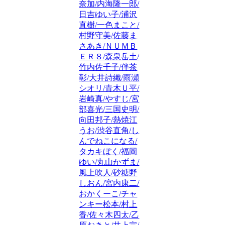
奈加/内海隆一郎/
日吉ゆい子/浦沢
直樹/一色まこと/
村野守美/佐藤ま
さあき/ＮＵＭＢ
ＥＲ８/森泉岳土/
竹内佐千子/伴茶
彰/大井詩織/雨瀬
シオリ/青木Ｕ平/
岩崎真/やすじ/宮
部喜光/三国史明/
向田邦子/熱焼江
うお/渋谷直角/し
んでねこになる/
タカキぼく/福岡
ゆい/丸山かずま/
風上吹人/砂糖野
しおん/宮内康二/
おかくーこ/チャ
ンキー松本/村上
香/佐々木四太/乙