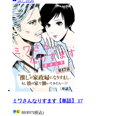
試し読み
ミワさんなりすます【単話】 17
88
/
¥97
(税込)