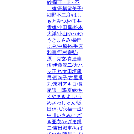
紗/藤子・F・不
二雄/高橋留美子/
細野不二彦/はし
もとみつお/玉井
雪雄/小田扉/松本
大洋/小山ゆう/ゆ
うきまさみ/柴門
ふみ/中原裕/手原
和憲/野村宗弘/
原 克玄/真造圭
伍/伊藤潤二/大ハ
シ正ヤ/太田垣康
男/西炯子/古屋兎
丸/東村アキコ/長
尾謙一郎/夏緑/ち
くやまきよし/う
めざわしゅん/坂
田信弘/永福一成/
中川いさみ/こざ
き亜衣/かざま鋭
二/吉田戦車/ちば