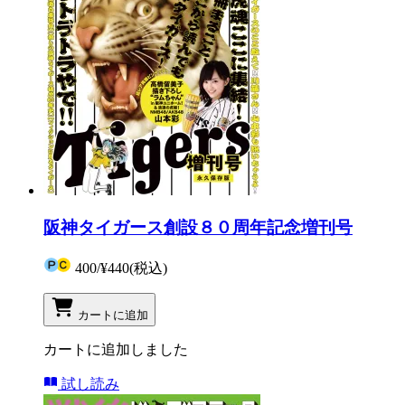
阪神タイガース創設８０周年記念増刊号
400
/
¥440
(税込)
カートに追加
カートに追加しました
試し読み