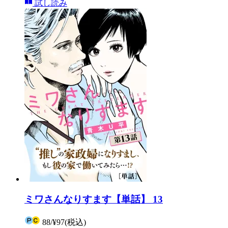
試し読み
ミワさんなりすます【単話】 13
88
/
¥97
(税込)