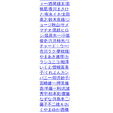
ィー/西尾雄太/若
狭星/香川まさひ
と/有永イネ/太田
基之/鈴木良雄/ジ
ョージ秋山/サメ
マチオ/黒鉄ヒロ
シ/昌原光一/小坂
俊史/六月柿光/リ
チャード・ウー/
市川ラク/夢枕獏/
やまあき連理/カ
ラシユニコ/相澤
いくえ/曽根富美
子/くれよんカン
パニー/卯月妙子/
宮崎健一/押見修
造/半藤一利/志波
秀宇/杉本彩/齋藤
なずな/月島冬二/
藤子不二雄Ａ/お
くやまゆか/西條