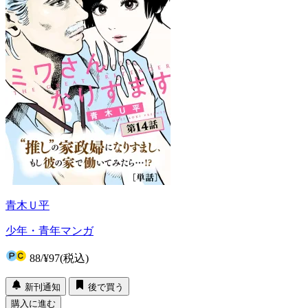
青木Ｕ平
少年・青年マンガ
88
/
¥97
(税込)
新刊通知
後で買う
購入に進む