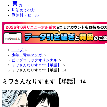
カート
初めての方
無料・セール
トップ
＞
少年・青年マンガ
＞
ビッグコミックオリジナル
＞
ミワさんなりすます【単話】
＞
ミワさんなりすます【単話】 14
ミワさんなりすます【単話】 14