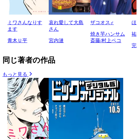
ミワさんなりす
哀れ愛して大島
ザコオス♂
ほ
ます
さん
焼き芋ハンサム
祐
青木Ｕ平
宮内漣
斎藤/村上ペコ
完
同じ著者の作品
もっと見る