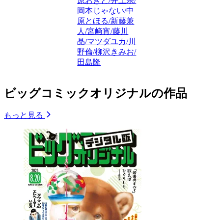
原おきと/井上宗/
岡本じゃない/中
原とほる/新藤兼
人/宮﨑宵/藤川
晶/マツダユカ/川
野倫/柳沢きみお/
田島隆
ビッグコミックオリジナルの作品
もっと見る