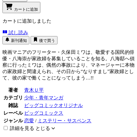
カートに追加
カートに追加しました
試し読み
新刊通知
後で買う
映画マニアのフリーター・久保田ミワは、敬愛する国民的俳
優・八海崇が家政婦を募集していることを知る。八海邸へ偵
察に行ったミワは、偶然の事故により、マネージャーに本物
の家政婦と間違えられ、その日から“なりすまし”家政婦とし
て、彼の家で働くことになってしまう…!!
著者
青木Ｕ平
カテゴリ
少年・青年マンガ
雑誌
ビッグコミックオリジナル
レーベル
ビッグコミックス
ジャンル
恋愛
/
ミステリー・サスペンス
詳細を見る
とじる