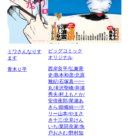
ビッグコミック
ミワさんなりす
オリジナル
ます
西岸良平/弘兼憲
青木Ｕ平
史/島本和彦/北原
雅紀/石塚真一/一
丸/滝沢聖峰/井浦
秀夫/村上もとか/
安倍夜郎/尾瀬あ
きら/能條純一/テ
リー山本/やまさ
き十三/北見けん
いち/業田良家/魚
戸おさむ/野村知