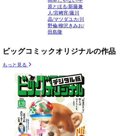
岡本じゃない/中
原とほる/新藤兼
人/宮﨑宵/藤川
晶/マツダユカ/川
野倫/柳沢きみお/
田島隆
ビッグコミックオリジナルの作品
もっと見る