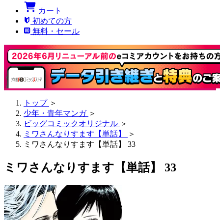
カート
初めての方
無料・セール
トップ
＞
少年・青年マンガ
＞
ビッグコミックオリジナル
＞
ミワさんなりすます【単話】
＞
ミワさんなりすます【単話】 33
ミワさんなりすます【単話】 33