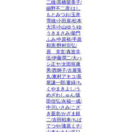
二雄/高橋留美子/
細野不二彦/はし
もとみつお/玉井
雪雄/小田扉/松本
大洋/小山ゆう/ゆ
うきまさみ/柴門
ふみ/中原裕/手原
和憲/野村宗弘/
原 克玄/真造圭
伍/伊藤潤二/大ハ
シ正ヤ/太田垣康
男/西炯子/古屋兎
丸/東村アキコ/長
尾謙一郎/夏緑/ち
くやまきよし/う
めざわしゅん/坂
田信弘/永福一成/
中川いさみ/こざ
き亜衣/かざま鋭
二/吉田戦車/ちば
てつや/漆原ミチ/