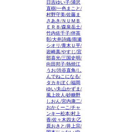
日吉ゆい子/浦沢
直樹/一色まこと/
村野守美/佐藤ま
さあき/ＮＵＭＢ
ＥＲ８/森泉岳土/
竹内佐千子/伴茶
彰/大井詩織/雨瀬
シオリ/青木Ｕ平/
岩崎真/やすじ/宮
部喜光/三国史明/
向田邦子/熱焼江
うお/渋谷直角/し
んでねこになる/
タカキぼく/福岡
ゆい/丸山かずま/
風上吹人/砂糖野
しおん/宮内康二/
おかくーこ/チャ
ンキー松本/村上
香/佐々木四太/乙
原おきと/井上宗/