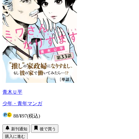
青木Ｕ平
少年・青年マンガ
88
/
¥97
(税込)
新刊通知
後で買う
購入に進む