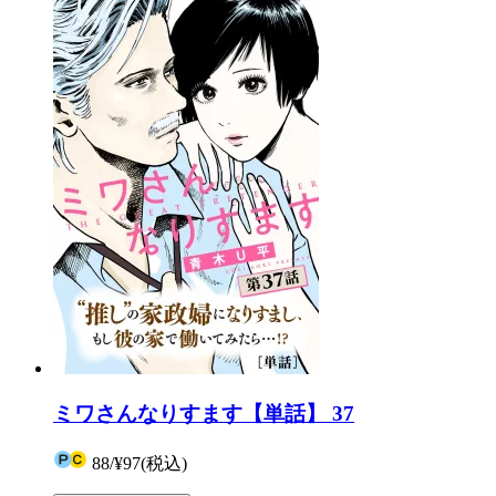
ミワさんなりすます【単話】 37
88
/
¥97
(税込)