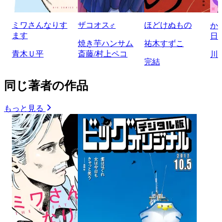
ミワさんなりす
ザコオス♂
ほどけぬもの
か
ます
日
焼き芋ハンサム
祐木すずこ
青木Ｕ平
斎藤/村上ペコ
川
完結
同じ著者の作品
もっと見る