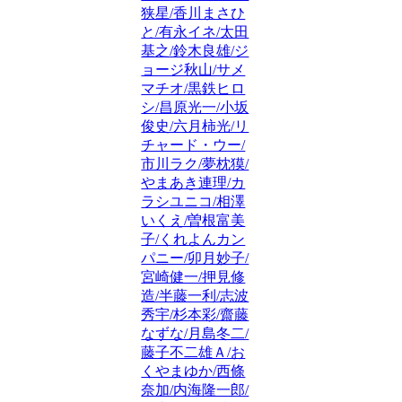
狭星/香川まさひ
と/有永イネ/太田
基之/鈴木良雄/ジ
ョージ秋山/サメ
マチオ/黒鉄ヒロ
シ/昌原光一/小坂
俊史/六月柿光/リ
チャード・ウー/
市川ラク/夢枕獏/
やまあき連理/カ
ラシユニコ/相澤
いくえ/曽根富美
子/くれよんカン
パニー/卯月妙子/
宮崎健一/押見修
造/半藤一利/志波
秀宇/杉本彩/齋藤
なずな/月島冬二/
藤子不二雄Ａ/お
くやまゆか/西條
奈加/内海隆一郎/