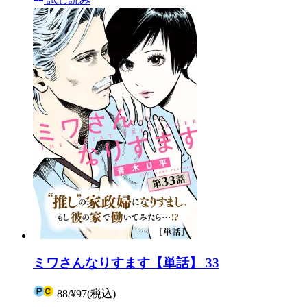
ミワさんなりすます【単話】 33
88
/
¥97
(税込)