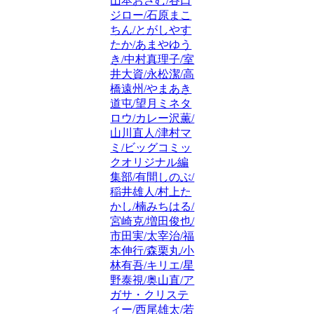
山本おさむ/谷口
ジロー/石原まこ
ちん/とがしやす
たか/あまやゆう
き/中村真理子/室
井大資/永松潔/高
橋遠州/やまあき
道屯/望月ミネタ
ロウ/カレー沢薫/
山川直人/津村マ
ミ/ビッグコミッ
クオリジナル編
集部/有間しのぶ/
稲井雄人/村上た
かし/楠みちはる/
宮崎克/増田俊也/
市田実/太宰治/福
本伸行/森栗丸/小
林有吾/キリエ/星
野泰視/奥山直/ア
ガサ・クリステ
ィー/西尾雄太/若