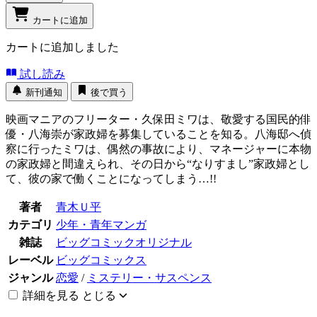
カートに追加
カートに追加しました
試し読み
新刊通知
後で買う
映画マニアのフリーター・久保田ミワは、敬愛する国民的俳
優・八海崇が家政婦を募集していることを知る。八海邸へ偵
察に行ったミワは、偶然の事故により、マネージャーに本物
の家政婦と間違えられ、その日から“なりすまし”家政婦とし
て、彼の家で働くことになってしまう…!!
著者
青木Ｕ平
カテゴリ
少年・青年マンガ
雑誌
ビッグコミックオリジナル
レーベル
ビッグコミックス
ジャンル
恋愛
/
ミステリー・サスペンス
詳細を見る
とじる