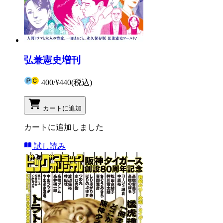
弘兼憲史増刊
400
/
¥440
(税込)
カートに追加
カートに追加しました
試し読み