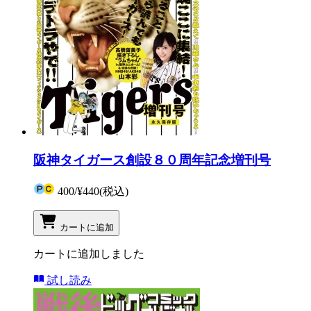
阪神タイガース創設８０周年記念増刊号
400
/
¥440
(税込)
カートに追加
カートに追加しました
試し読み