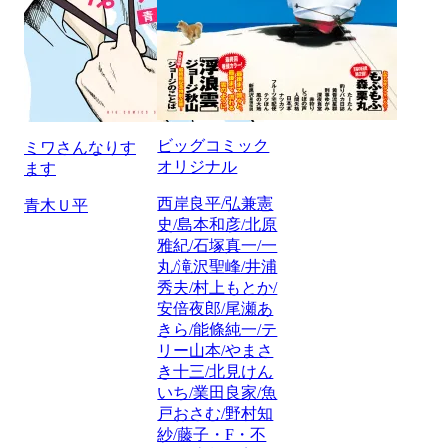
ビッグコミック
ミワさんなりす
オリジナル
ます
西岸良平/弘兼憲
青木Ｕ平
史/島本和彦/北原
雅紀/石塚真一/一
丸/滝沢聖峰/井浦
秀夫/村上もとか/
安倍夜郎/尾瀬あ
きら/能條純一/テ
リー山本/やまさ
き十三/北見けん
いち/業田良家/魚
戸おさむ/野村知
紗/藤子・F・不