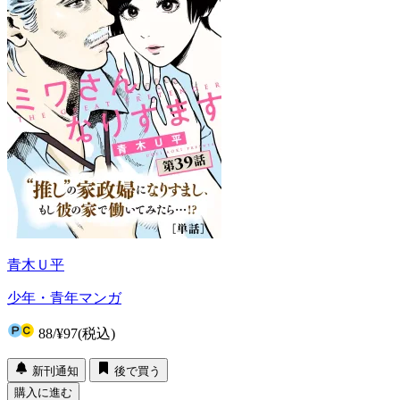
青木Ｕ平
少年・青年マンガ
88
/
¥97
(税込)
新刊通知
後で買う
購入に進む