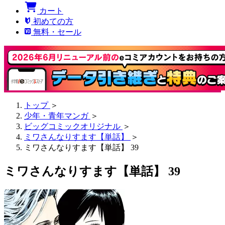
カート
初めての方
無料・セール
トップ
＞
少年・青年マンガ
＞
ビッグコミックオリジナル
＞
ミワさんなりすます【単話】
＞
ミワさんなりすます【単話】 39
ミワさんなりすます【単話】 39