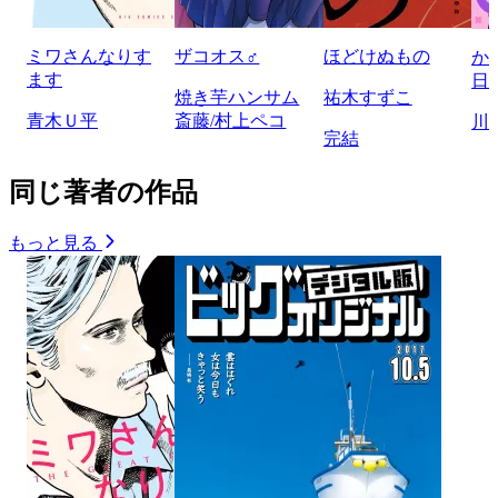
ミワさんなりす
ザコオス♂
ほどけぬもの
か
ます
日
焼き芋ハンサム
祐木すずこ
青木Ｕ平
斎藤/村上ペコ
川
完結
同じ著者の作品
もっと見る