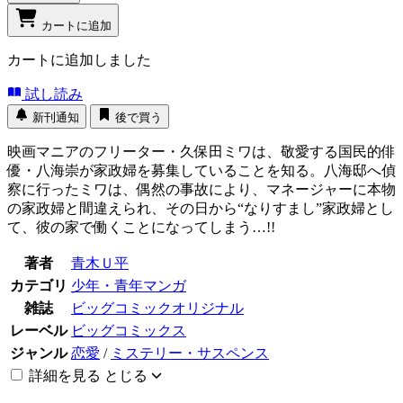
カートに追加
カートに追加しました
試し読み
新刊通知
後で買う
映画マニアのフリーター・久保田ミワは、敬愛する国民的俳
優・八海崇が家政婦を募集していることを知る。八海邸へ偵
察に行ったミワは、偶然の事故により、マネージャーに本物
の家政婦と間違えられ、その日から“なりすまし”家政婦とし
て、彼の家で働くことになってしまう…!!
著者
青木Ｕ平
カテゴリ
少年・青年マンガ
雑誌
ビッグコミックオリジナル
レーベル
ビッグコミックス
ジャンル
恋愛
/
ミステリー・サスペンス
詳細を見る
とじる