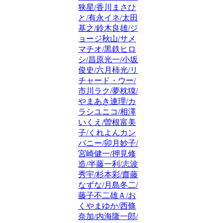
狭星/香川まさひ
と/有永イネ/太田
基之/鈴木良雄/ジ
ョージ秋山/サメ
マチオ/黒鉄ヒロ
シ/昌原光一/小坂
俊史/六月柿光/リ
チャード・ウー/
市川ラク/夢枕獏/
やまあき連理/カ
ラシユニコ/相澤
いくえ/曽根富美
子/くれよんカン
パニー/卯月妙子/
宮崎健一/押見修
造/半藤一利/志波
秀宇/杉本彩/齋藤
なずな/月島冬二/
藤子不二雄Ａ/お
くやまゆか/西條
奈加/内海隆一郎/