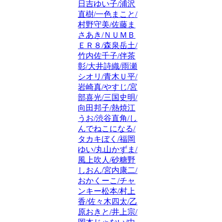
日吉ゆい子/浦沢
直樹/一色まこと/
村野守美/佐藤ま
さあき/ＮＵＭＢ
ＥＲ８/森泉岳土/
竹内佐千子/伴茶
彰/大井詩織/雨瀬
シオリ/青木Ｕ平/
岩崎真/やすじ/宮
部喜光/三国史明/
向田邦子/熱焼江
うお/渋谷直角/し
んでねこになる/
タカキぼく/福岡
ゆい/丸山かずま/
風上吹人/砂糖野
しおん/宮内康二/
おかくーこ/チャ
ンキー松本/村上
香/佐々木四太/乙
原おきと/井上宗/