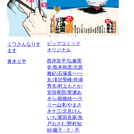
ビッグコミック
ミワさんなりす
オリジナル
ます
西岸良平/弘兼憲
青木Ｕ平
史/島本和彦/北原
雅紀/石塚真一/一
丸/滝沢聖峰/井浦
秀夫/村上もとか/
安倍夜郎/尾瀬あ
きら/能條純一/テ
リー山本/やまさ
き十三/北見けん
いち/業田良家/魚
戸おさむ/野村知
紗/藤子・F・不