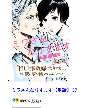
ミワさんなりすます【単話】 37
88
/
¥97
(税込)