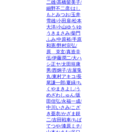
二雄/高橋留美子/
細野不二彦/はし
もとみつお/玉井
雪雄/小田扉/松本
大洋/小山ゆう/ゆ
うきまさみ/柴門
ふみ/中原裕/手原
和憲/野村宗弘/
原 克玄/真造圭
伍/伊藤潤二/大ハ
シ正ヤ/太田垣康
男/西炯子/古屋兎
丸/東村アキコ/長
尾謙一郎/夏緑/ち
くやまきよし/う
めざわしゅん/坂
田信弘/永福一成/
中川いさみ/こざ
き亜衣/かざま鋭
二/吉田戦車/ちば
てつや/漆原ミチ/