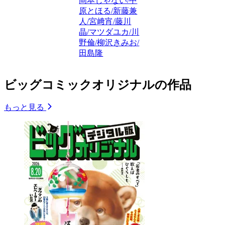
岡本じゃない/中
原とほる/新藤兼
人/宮﨑宵/藤川
晶/マツダユカ/川
野倫/柳沢きみお/
田島隆
ビッグコミックオリジナルの作品
もっと見る