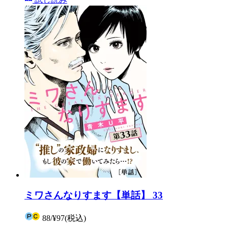
ミワさんなりすます【単話】 33
88
/
¥97
(税込)