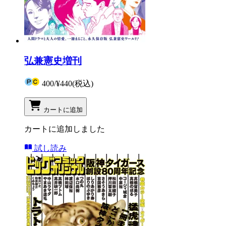
弘兼憲史増刊
400
/
¥440
(税込)
カートに追加
カートに追加しました
試し読み