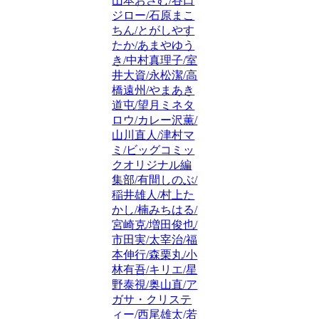
山本おさむ/谷口
ジロー/石原まこ
ちん/とがしやす
たか/あまやゆう
き/中村真理子/室
井大資/永松潔/高
橋遠州/やまあき
道屯/望月ミネタ
ロウ/カレー沢薫/
山川直人/津村マ
ミ/ビッグコミッ
クオリジナル編
集部/有間しのぶ/
稲井雄人/村上た
かし/楠みちはる/
宮崎克/増田俊也/
市田実/太宰治/福
本伸行/森栗丸/小
林有吾/キリエ/星
野泰視/奥山直/ア
ガサ・クリステ
ィー/西尾雄太/若