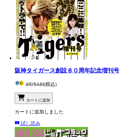
阪神タイガース創設８０周年記念増刊号
400
/
¥440
(税込)
カートに追加
カートに追加しました
試し読み