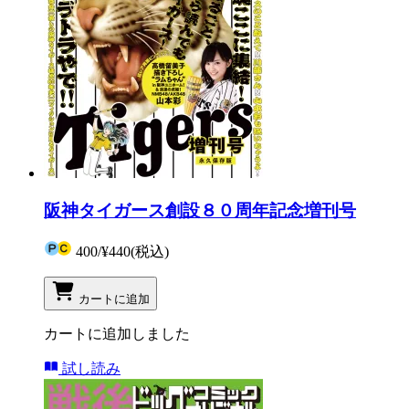
阪神タイガース創設８０周年記念増刊号
400
/
¥440
(税込)
カートに追加
カートに追加しました
試し読み