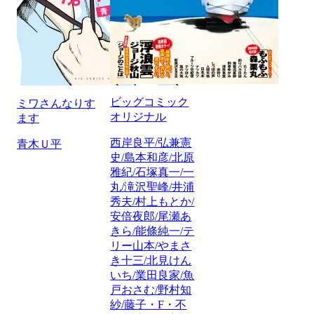
ビッグコミック
ミワさんなりす
オリジナル
ます
西岸良平/弘兼憲
青木Ｕ平
史/島本和彦/北原
雅紀/石塚真一/一
丸/滝沢聖峰/井浦
秀夫/村上もとか/
安倍夜郎/尾瀬あ
きら/能條純一/テ
リー山本/やまさ
き十三/北見けん
いち/業田良家/魚
戸おさむ/野村知
紗/藤子・F・不