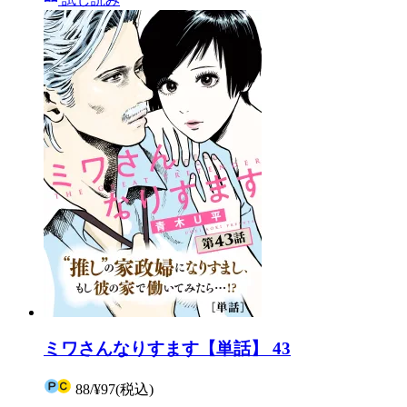
ミワさんなりすます【単話】 43
88
/
¥97
(税込)