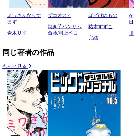
ミワさんなりす
ザコオス♂
ほどけぬもの
か
ます
日
焼き芋ハンサム
祐木すずこ
青木Ｕ平
斎藤/村上ペコ
川
完結
同じ著者の作品
もっと見る