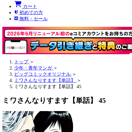
カート
初めての方
無料・セール
トップ
＞
少年・青年マンガ
＞
ビッグコミックオリジナル
＞
ミワさんなりすます【単話】
＞
ミワさんなりすます【単話】 45
ミワさんなりすます【単話】 45