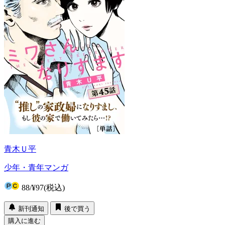
青木Ｕ平
少年・青年マンガ
88
/
¥97
(税込)
新刊通知
後で買う
購入に進む