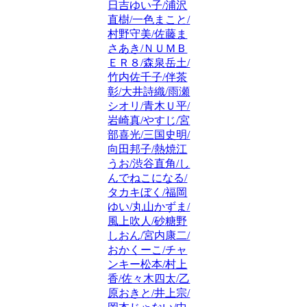
日吉ゆい子/浦沢
直樹/一色まこと/
村野守美/佐藤ま
さあき/ＮＵＭＢ
ＥＲ８/森泉岳土/
竹内佐千子/伴茶
彰/大井詩織/雨瀬
シオリ/青木Ｕ平/
岩崎真/やすじ/宮
部喜光/三国史明/
向田邦子/熱焼江
うお/渋谷直角/し
んでねこになる/
タカキぼく/福岡
ゆい/丸山かずま/
風上吹人/砂糖野
しおん/宮内康二/
おかくーこ/チャ
ンキー松本/村上
香/佐々木四太/乙
原おきと/井上宗/