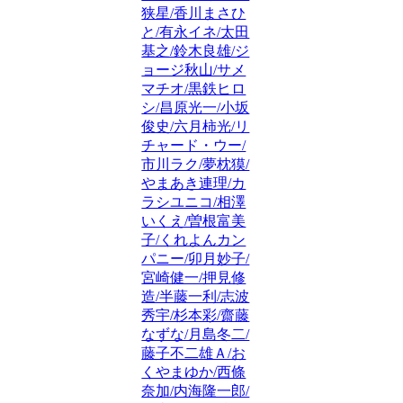
狭星/香川まさひ
と/有永イネ/太田
基之/鈴木良雄/ジ
ョージ秋山/サメ
マチオ/黒鉄ヒロ
シ/昌原光一/小坂
俊史/六月柿光/リ
チャード・ウー/
市川ラク/夢枕獏/
やまあき連理/カ
ラシユニコ/相澤
いくえ/曽根富美
子/くれよんカン
パニー/卯月妙子/
宮崎健一/押見修
造/半藤一利/志波
秀宇/杉本彩/齋藤
なずな/月島冬二/
藤子不二雄Ａ/お
くやまゆか/西條
奈加/内海隆一郎/