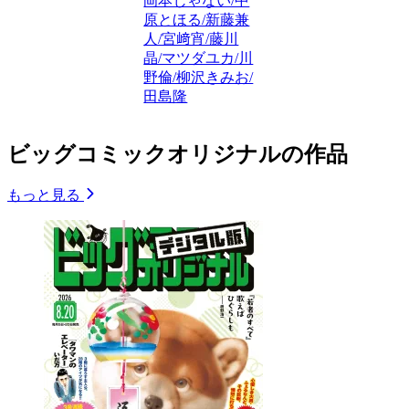
岡本じゃない/中
原とほる/新藤兼
人/宮﨑宵/藤川
晶/マツダユカ/川
野倫/柳沢きみお/
田島隆
ビッグコミックオリジナルの作品
もっと見る