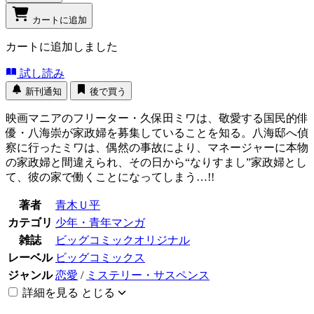
カートに追加
カートに追加しました
試し読み
新刊通知
後で買う
映画マニアのフリーター・久保田ミワは、敬愛する国民的俳
優・八海崇が家政婦を募集していることを知る。八海邸へ偵
察に行ったミワは、偶然の事故により、マネージャーに本物
の家政婦と間違えられ、その日から“なりすまし”家政婦とし
て、彼の家で働くことになってしまう…!!
著者
青木Ｕ平
カテゴリ
少年・青年マンガ
雑誌
ビッグコミックオリジナル
レーベル
ビッグコミックス
ジャンル
恋愛
/
ミステリー・サスペンス
詳細を見る
とじる