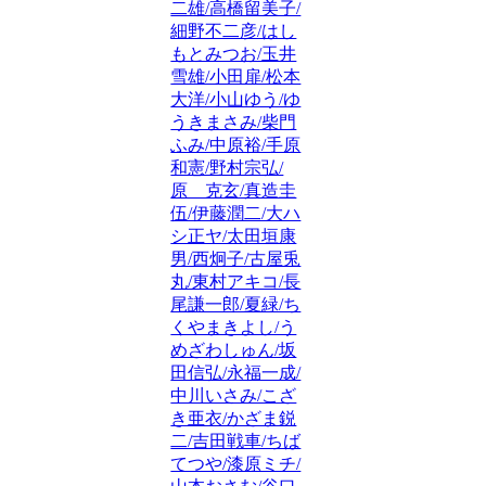
二雄/高橋留美子/
細野不二彦/はし
もとみつお/玉井
雪雄/小田扉/松本
大洋/小山ゆう/ゆ
うきまさみ/柴門
ふみ/中原裕/手原
和憲/野村宗弘/
原 克玄/真造圭
伍/伊藤潤二/大ハ
シ正ヤ/太田垣康
男/西炯子/古屋兎
丸/東村アキコ/長
尾謙一郎/夏緑/ち
くやまきよし/う
めざわしゅん/坂
田信弘/永福一成/
中川いさみ/こざ
き亜衣/かざま鋭
二/吉田戦車/ちば
てつや/漆原ミチ/