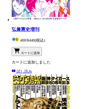
弘兼憲史増刊
400
/
¥440
(税込)
カートに追加
カートに追加しました
試し読み