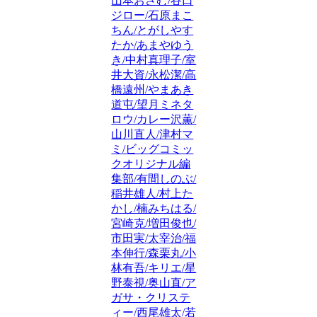
山本おさむ/谷口
ジロー/石原まこ
ちん/とがしやす
たか/あまやゆう
き/中村真理子/室
井大資/永松潔/高
橋遠州/やまあき
道屯/望月ミネタ
ロウ/カレー沢薫/
山川直人/津村マ
ミ/ビッグコミッ
クオリジナル編
集部/有間しのぶ/
稲井雄人/村上た
かし/楠みちはる/
宮崎克/増田俊也/
市田実/太宰治/福
本伸行/森栗丸/小
林有吾/キリエ/星
野泰視/奥山直/ア
ガサ・クリステ
ィー/西尾雄太/若