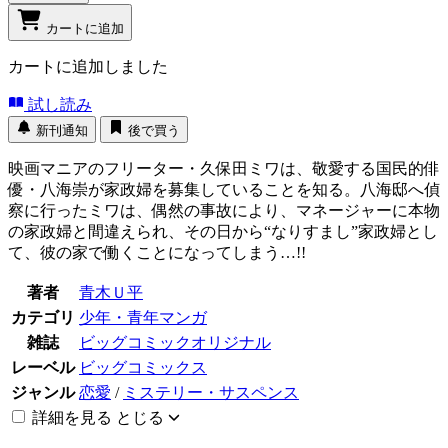
カートに追加
カートに追加しました
試し読み
新刊通知
後で買う
映画マニアのフリーター・久保田ミワは、敬愛する国民的俳
優・八海崇が家政婦を募集していることを知る。八海邸へ偵
察に行ったミワは、偶然の事故により、マネージャーに本物
の家政婦と間違えられ、その日から“なりすまし”家政婦とし
て、彼の家で働くことになってしまう…!!
著者
青木Ｕ平
カテゴリ
少年・青年マンガ
雑誌
ビッグコミックオリジナル
レーベル
ビッグコミックス
ジャンル
恋愛
/
ミステリー・サスペンス
詳細を見る
とじる