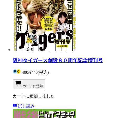
阪神タイガース創設８０周年記念増刊号
400
/
¥440
(税込)
カートに追加
カートに追加しました
試し読み