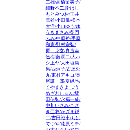
二雄/高橋留美子/
細野不二彦/はし
もとみつお/玉井
雪雄/小田扉/松本
大洋/小山ゆう/ゆ
うきまさみ/柴門
ふみ/中原裕/手原
和憲/野村宗弘/
原 克玄/真造圭
伍/伊藤潤二/大ハ
シ正ヤ/太田垣康
男/西炯子/古屋兎
丸/東村アキコ/長
尾謙一郎/夏緑/ち
くやまきよし/う
めざわしゅん/坂
田信弘/永福一成/
中川いさみ/こざ
き亜衣/かざま鋭
二/吉田戦車/ちば
てつや/漆原ミチ/
山本おさむ/谷口