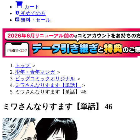
カート
初めての方
無料・セール
トップ
＞
少年・青年マンガ
＞
ビッグコミックオリジナル
＞
ミワさんなりすます【単話】
＞
ミワさんなりすます【単話】 46
ミワさんなりすます【単話】 46