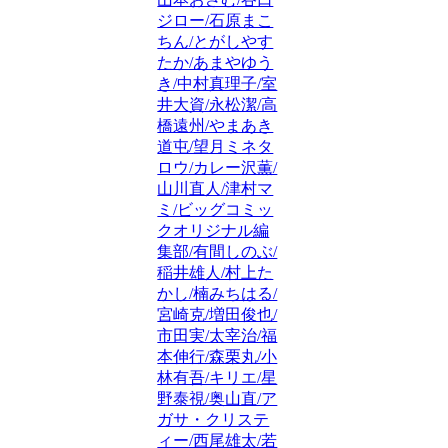
ジロー/石原まこ
ちん/とがしやす
たか/あまやゆう
き/中村真理子/室
井大資/永松潔/高
橋遠州/やまあき
道屯/望月ミネタ
ロウ/カレー沢薫/
山川直人/津村マ
ミ/ビッグコミッ
クオリジナル編
集部/有間しのぶ/
稲井雄人/村上た
かし/楠みちはる/
宮崎克/増田俊也/
市田実/太宰治/福
本伸行/森栗丸/小
林有吾/キリエ/星
野泰視/奥山直/ア
ガサ・クリステ
ィー/西尾雄太/若