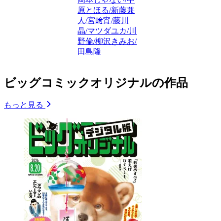
原とほる/新藤兼
人/宮﨑宵/藤川
晶/マツダユカ/川
野倫/柳沢きみお/
田島隆
ビッグコミックオリジナルの作品
もっと見る