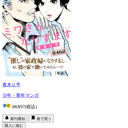
青木Ｕ平
少年・青年マンガ
88
/
¥97
(税込)
新刊通知
後で買う
購入に進む