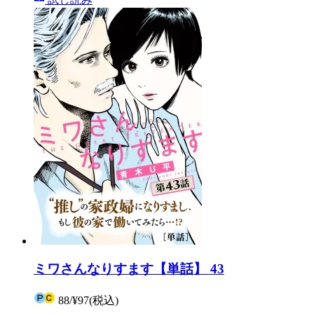
ミワさんなりすます【単話】 43
88
/
¥97
(税込)