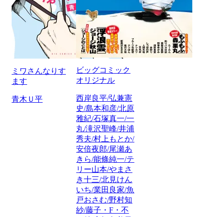
ビッグコミック
ミワさんなりす
オリジナル
ます
西岸良平/弘兼憲
青木Ｕ平
史/島本和彦/北原
雅紀/石塚真一/一
丸/滝沢聖峰/井浦
秀夫/村上もとか/
安倍夜郎/尾瀬あ
きら/能條純一/テ
リー山本/やまさ
き十三/北見けん
いち/業田良家/魚
戸おさむ/野村知
紗/藤子・F・不