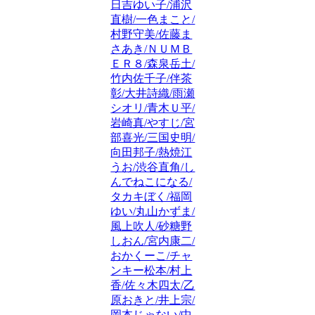
日吉ゆい子/浦沢
直樹/一色まこと/
村野守美/佐藤ま
さあき/ＮＵＭＢ
ＥＲ８/森泉岳土/
竹内佐千子/伴茶
彰/大井詩織/雨瀬
シオリ/青木Ｕ平/
岩崎真/やすじ/宮
部喜光/三国史明/
向田邦子/熱焼江
うお/渋谷直角/し
んでねこになる/
タカキぼく/福岡
ゆい/丸山かずま/
風上吹人/砂糖野
しおん/宮内康二/
おかくーこ/チャ
ンキー松本/村上
香/佐々木四太/乙
原おきと/井上宗/
岡本じゃない/中