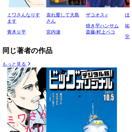
ミワさんなりす
哀れ愛して大島
ザコオス♂
ほ
ます
さん
焼き芋ハンサム
祐
青木Ｕ平
宮内漣
斎藤/村上ペコ
完
同じ著者の作品
もっと見る