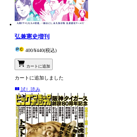
弘兼憲史増刊
400
/
¥440
(税込)
カートに追加
カートに追加しました
試し読み