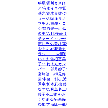
狭星/香川まさひ
と/有永イネ/太田
基之/鈴木良雄/ジ
ョージ秋山/サメ
マチオ/黒鉄ヒロ
シ/昌原光一/小坂
俊史/六月柿光/リ
チャード・ウー/
市川ラク/夢枕獏/
やまあき連理/カ
ラシユニコ/相澤
いくえ/曽根富美
子/くれよんカン
パニー/卯月妙子/
宮崎健一/押見修
造/半藤一利/志波
秀宇/杉本彩/齋藤
なずな/月島冬二/
藤子不二雄Ａ/お
くやまゆか/西條
奈加/内海隆一郎/