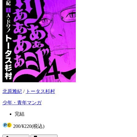
北原雅紀
/
トータス杉村
少年・青年マンガ
完結
200
/
¥220
(税込)