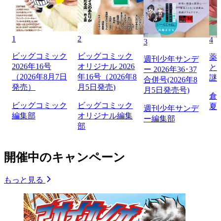
1
2
4
3
ビッグコミック
ビッグコミック
薬
週刊少年サンデ
2026年16号
オリジナル 2026
と
ー 2026年36･37
（2026年8月7日
年16号（2026年8
謎
合併号(2026年8
発売）
月5日発売)
月5日発売号)
倉
ビッグコミック
ビッグコミック
夏
週刊少年サンデ
編集部
オリジナル編集
ー編集部
部
開催中のキャンペーン
もっと見る