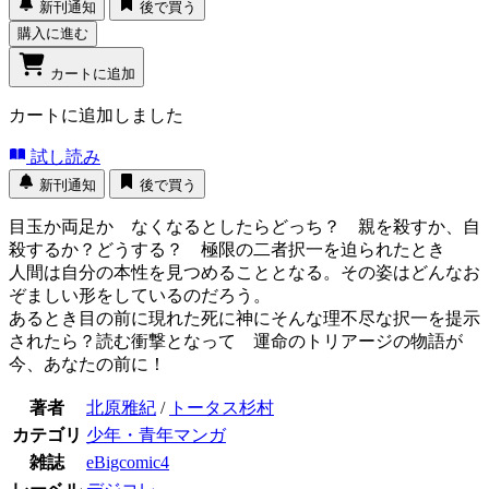
新刊通知
後で買う
購入に進む
カートに追加
カートに追加しました
試し読み
新刊通知
後で買う
目玉か両足か なくなるとしたらどっち？ 親を殺すか、自
殺するか？どうする？ 極限の二者択一を迫られたとき
人間は自分の本性を見つめることとなる。その姿はどんなお
ぞましい形をしているのだろう。
あるとき目の前に現れた死に神にそんな理不尽な択一を提示
されたら？読む衝撃となって 運命のトリアージの物語が
今、あなたの前に！
著者
北原雅紀
/
トータス杉村
カテゴリ
少年・青年マンガ
雑誌
eBigcomic4