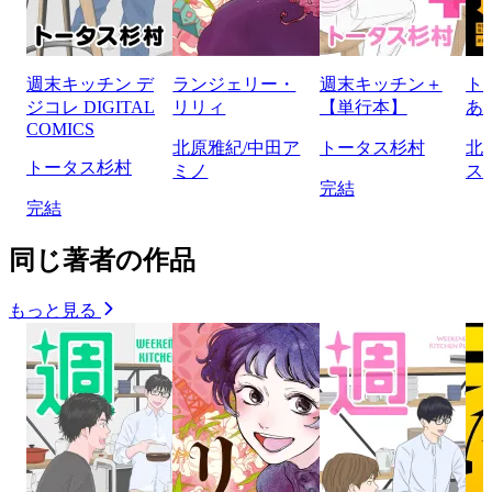
週末キッチン デ
ランジェリー・
週末キッチン＋
ト
ジコレ DIGITAL
リリィ
【単行本】
あ
COMICS
北原雅紀/中田ア
トータス杉村
北
トータス杉村
ミノ
ス
完結
完結
同じ著者の作品
もっと見る