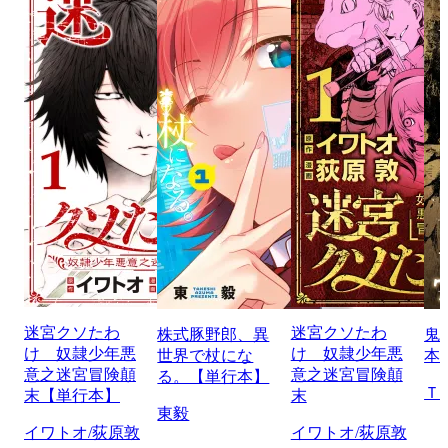
迷宮クソたわ
迷宮クソたわ
株式豚野郎、異
鬼
け 奴隷少年悪
け 奴隷少年悪
世界で杖にな
本
意之迷宮冒険顛
意之迷宮冒険顛
る。【単行本】
Ｔ
末【単行本】
末
東毅
イワトオ/荻原敦
イワトオ/荻原敦