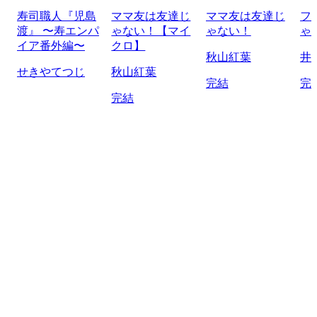
寿司職人『児島
ママ友は友達じ
ママ友は友達じ
フ
渡』 〜寿エンパ
ゃない！【マイ
ゃない！
ゃ
イア番外編〜
クロ】
秋山紅葉
井
せきやてつじ
秋山紅葉
完結
完
完結