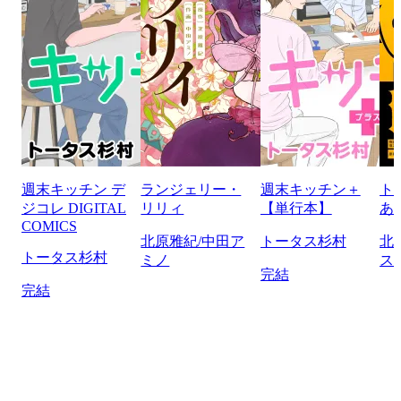
週末キッチン デ
ランジェリー・
週末キッチン＋
ト
ジコレ DIGITAL
リリィ
【単行本】
あ
COMICS
北原雅紀/中田ア
トータス杉村
北
トータス杉村
ミノ
ス
完結
完結