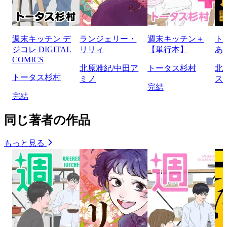
週末キッチン デ
ランジェリー・
週末キッチン＋
ト
ジコレ DIGITAL
リリィ
【単行本】
あ
COMICS
北原雅紀/中田ア
トータス杉村
北
トータス杉村
ミノ
ス
完結
完結
同じ著者の作品
もっと見る