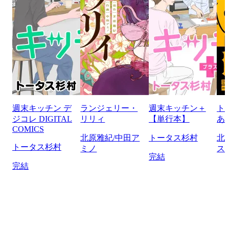
週末キッチン デ
ランジェリー・
週末キッチン＋
ト
ジコレ DIGITAL
リリィ
【単行本】
あ
COMICS
北原雅紀/中田ア
トータス杉村
北
トータス杉村
ミノ
ス
完結
完結