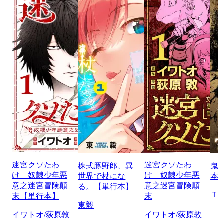
迷宮クソたわ
迷宮クソたわ
株式豚野郎、異
鬼
け 奴隷少年悪
け 奴隷少年悪
世界で杖にな
本
意之迷宮冒険顛
意之迷宮冒険顛
る。【単行本】
Ｔ
末【単行本】
末
東毅
イワトオ/荻原敦
イワトオ/荻原敦