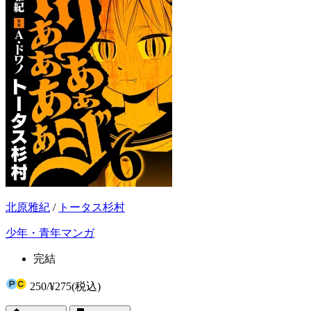
北原雅紀
/
トータス杉村
少年・青年マンガ
完結
250
/
¥275
(税込)