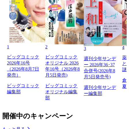
1
2
4
3
ビッグコミック
ビッグコミック
薬
週刊少年サンデ
2026年16号
オリジナル 2026
と
ー 2026年36･37
（2026年8月7日
年16号（2026年8
謎
合併号(2026年8
発売）
月5日発売)
月5日発売号)
倉
ビッグコミック
ビッグコミック
夏
週刊少年サンデ
編集部
オリジナル編集
ー編集部
部
開催中のキャンペーン