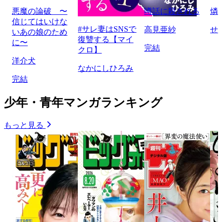
悪魔の論破 〜
噂話に殺される
燐
信じてはいけな
#サレ妻はSNSで
高見亜紗
せ
いあの娘のため
復讐する【マイ
に〜
完結
クロ】
洋介犬
なかにしひろみ
完結
少年・青年マンガランキング
もっと見る