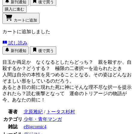
新刊通知
後で買う
購入に進む
カートに追加
カートに追加しました
試し読み
新刊通知
後で買う
目玉か両足か なくなるとしたらどっち？ 親を殺すか、自
殺するか？どうする？ 極限の二者択一を迫られたとき
人間は自分の本性を見つめることとなる。その姿はどんなお
ぞましい形をしているのだろう。
あるとき目の前に現れた死に神にそんな理不尽な択一を提示
されたら？読む衝撃となって 運命のトリアージの物語が
今、あなたの前に！
著者
北原雅紀
/
トータス杉村
カテゴリ
少年・青年マンガ
雑誌
eBigcomic4