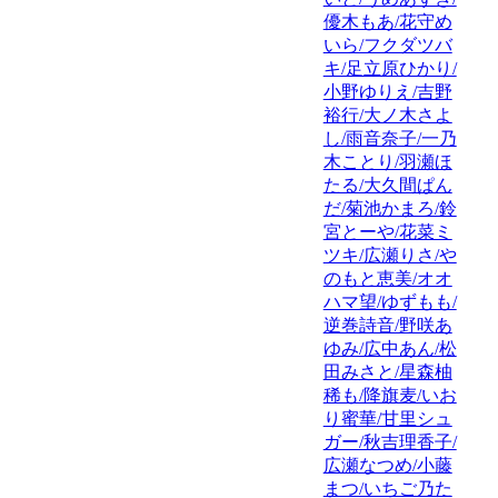
優木もあ/花守め
いら/フクダツバ
キ/足立原ひかり/
小野ゆりえ/吉野
裕行/大ノ木さよ
し/雨音奈子/一乃
木ことり/羽瀬ほ
たる/大久間ぱん
だ/菊池かまろ/鈴
宮とーや/花菜ミ
ツキ/広瀬りさ/や
のもと恵美/オオ
ハマ望/ゆずもも/
逆巻詩音/野咲あ
ゆみ/広中あん/松
田みさと/星森柚
稀も/降旗麦/いお
り蜜華/甘里シュ
ガー/秋吉理香子/
広瀬なつめ/小藤
まつ/いちご乃た