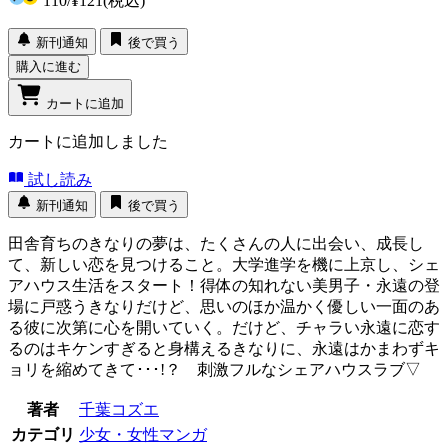
110
/
¥121
(税込)
新刊通知
後で買う
購入に進む
カートに追加
カートに追加しました
試し読み
新刊通知
後で買う
田舎育ちのきなりの夢は、たくさんの人に出会い、成長し
て、新しい恋を見つけること。大学進学を機に上京し、シェ
アハウス生活をスタート！得体の知れない美男子・永遠の登
場に戸惑うきなりだけど、思いのほか温かく優しい一面のあ
る彼に次第に心を開いていく。だけど、チャラい永遠に恋す
るのはキケンすぎると身構えるきなりに、永遠はかまわずキ
ョリを縮めてきて･･･!？ 刺激フルなシェアハウスラブ▽
著者
千葉コズエ
カテゴリ
少女・女性マンガ