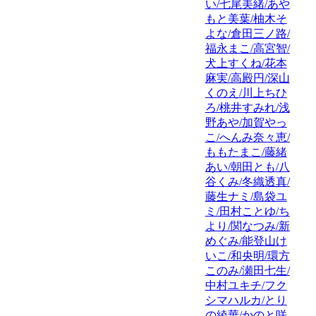
い/七尾美緒/あや
もと美葉/柚木そ
よな/倉田三ノ路/
福永まこ/高宮智/
犬上すくね/花本
麻実/高殿円/深山
くのえ/川上ちひ
ろ/桃井すみれ/浅
野あや/加賀やっ
こ/へんみ奈々恵/
ももたまこ/藤緒
あい/朝田とも/八
谷くみ/冬織透真/
藤生ナミ/島袋ユ
ミ/田村ことゆ/ち
より/関なつみ/新
めぐみ/能登山け
いこ/和央明/環方
このみ/瀬田七生/
中村ユキチ/フク
シマハルカ/とり
の綾華/かのと咲