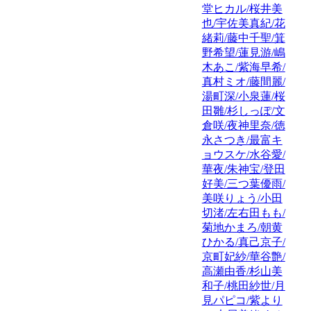
堂ヒカル/桜井美
也/宇佐美真紀/花
緒莉/藤中千聖/箕
野希望/蓮見游/嶋
木あこ/紫海早希/
真村ミオ/藤間麗/
湯町深/小泉蓮/桜
田雛/杉しっぽ/文
倉咲/夜神里奈/徳
永さつき/最富キ
ョウスケ/水谷愛/
華夜/朱神宝/登田
好美/三つ葉優雨/
美咲りょう/小田
切渚/左右田もも/
菊地かまろ/朝黄
ひかる/真己京子/
京町妃紗/華谷艶/
高瀬由香/杉山美
和子/桃田紗世/月
見パピコ/紫より