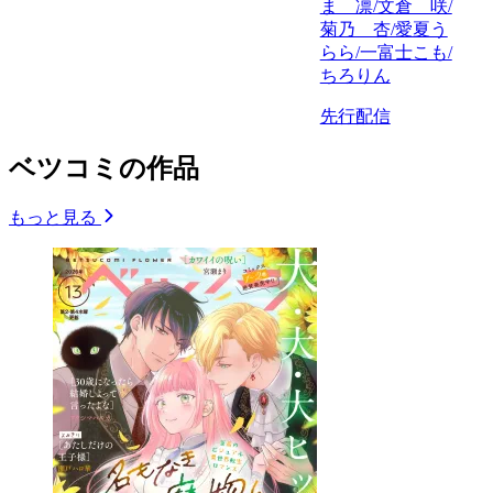
ま 凛/文倉 咲/
菊乃 杏/愛夏う
らら/一富士こも/
ちろりん
先行配信
ベツコミの作品
もっと見る