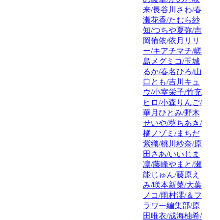
来/長谷川さわ/春
瀬花香/たむら紗
知/つちや夏弥/吉
岡侑依/依月リリ
ー/キアチマチ/嵯
島メグミコ/玉城
るか/春名ひろ/山
口とも/吉川キュ
ウ/小室栄子/竹充
ヒロ/小森りんご/
華月ひとみ/野木
せいや/葵ちあき/
橘ノゾミ/まちだ
紫織/桃川紗奈/原
田さあ/いいじま
凛/藤峰やまと/瀬
能じゅん/藤原え
み/咲本新菜/大葉
ノコ/雨村澪/＆フ
ラワー編集部/原
田唯衣/成海柚希/