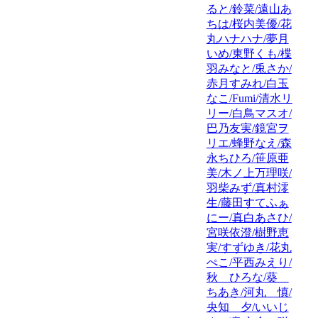
ると/鈴菜/遠山あ
ちは/桜内美優/花
丸ハナハナ/夢月
いめ/東野くも/楪
羽みなと/兎さか/
赤月すみれ/白玉
なこ/Fumi/清水リ
リー/白鳥マスオ/
巴乃友実/鏡宮ヲ
リエ/蜂野なえ/森
永ちひろ/笹原亜
美/木ノ上万理咲/
羽柴みず/真村澪
生/藤田すてふぁ
にー/真白あさひ/
宮咲依澄/樹野恵
実/すずゆき/花丸
ぺこ/平西みえり/
秋 ひろな/葵
ちあき/河丸 慎/
央知 夕/いいじ