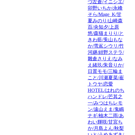
づ左倉/イニシエ/
卯野いちか/永峰
そら/Mage_K/甘
夏みのり/山崎森
百/央知夕/上原
悠/森猫まりり/と
きわ藍/兎山もな
か/雪嶌シウリ/竹
河継/紺野ステラ/
雛倉さりえ/なみ
え緒玖/朱音りか/
日置モモ/三輪ま
こと/川瀬夏菜/崔
トウヤ/恋愛
HOTEL/はれのち
ハンドレ/芒其之
一/みつはちレモ
ン/遠山えま/鬼嶋
ナギ/柚木二雨/あ
わい輝咲/甘宮ち
か/月島よん/秋梨
いと/うめあずき/