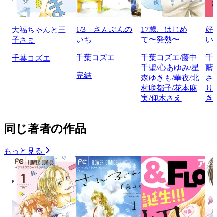
1/3 さんぶんの
17歳、はじめ
好
大福ちゃんと王
いち
て〜発熱〜
い
子さま
千葉コズエ
千葉コズエ/藤中
千
千葉コズエ
千聖/心あゆみ/星
藍
完結
森ゆきも/華夜/北
さ
村咲都子/花本麻
り
実/仰木さえ
き
同じ著者の作品
もっと見る