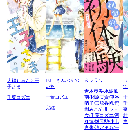
1/3 さんぶんの
＆フラワー
1
大福ちゃんと王
いち
て
子さま
青木琴美/水波風
千葉コズエ
南/相原実貴/車谷
千
千葉コズエ
晴子/宮坂香帆/蜜
千
完結
樹みこ/市川ショ
森
ウ/千葉コズエ/河
村
丸慎/坂元勲/小出
実
真朱/清水まみ/一