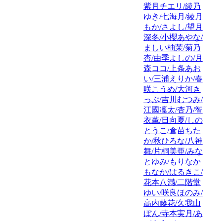
紫月チエリ/綾乃
ゆき/七海月/綾月
もか/さよし/望月
深冬/小櫻あやな/
ましい柚茉/菊乃
杏/由季よしの/月
森ココ/上条あお
い/三浦えりか/春
咲こうめ/大河き
っぷ/吉川むつみ/
江國凜太/杏乃/智
衣薫/日向夏/しの
とうこ/倉苗ちた
か/秋ひろな/八神
舞/片桐美亜/みな
とゆみ/もりなか
もなか/はるきこ/
花本八満/二階堂
ゆい/咲良ほのみ/
高内藤花/久我山
ぼん/寺本実月/あ