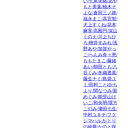
い/七尾美緒/あや
もと美葉/柚木そ
よな/倉田三ノ路/
福永まこ/高宮智/
犬上すくね/花本
麻実/高殿円/深山
くのえ/川上ちひ
ろ/桃井すみれ/浅
野あや/加賀やっ
こ/へんみ奈々恵/
ももたまこ/藤緒
あい/朝田とも/八
谷くみ/冬織透真/
藤生ナミ/島袋ユ
ミ/田村ことゆ/ち
より/関なつみ/新
めぐみ/能登山け
いこ/和央明/環方
このみ/瀬田七生/
中村ユキチ/フク
シマハルカ/とり
の綾華/かのと咲