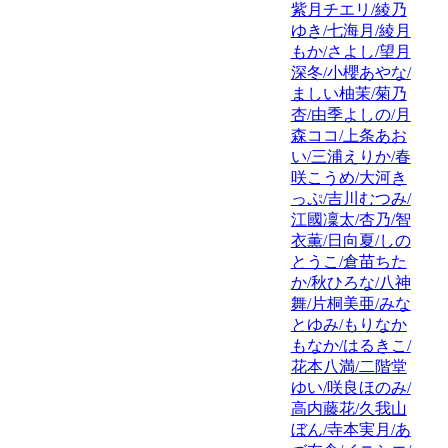
紫月チエリ/綾乃
ゆき/七海月/綾月
もか/さよし/望月
深冬/小櫻あやな/
ましい柚茉/菊乃
杏/由季よしの/月
森ココ/上条あお
い/三浦えりか/春
咲こうめ/大河き
っぷ/吉川むつみ/
江國凜太/杏乃/智
衣薫/日向夏/しの
とうこ/倉苗ちた
か/秋ひろな/八神
舞/片桐美亜/みな
とゆみ/もりなか
もなか/はるきこ/
花本八満/二階堂
ゆい/咲良ほのみ/
高内藤花/久我山
ぼん/寺本実月/あ