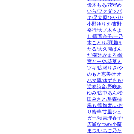
優木もあ/花守め
いら/フクダツバ
キ/足立原ひかり/
小野ゆりえ/吉野
裕行/大ノ木さよ
し/雨音奈子/一乃
木ことり/羽瀬ほ
たる/大久間ぱん
だ/菊池かまろ/鈴
宮とーや/花菜ミ
ツキ/広瀬りさ/や
のもと恵美/オオ
ハマ望/ゆずもも/
逆巻詩音/野咲あ
ゆみ/広中あん/松
田みさと/星森柚
稀も/降旗麦/いお
り蜜華/甘里シュ
ガー/秋吉理香子/
広瀬なつめ/小藤
まつ/いちご乃た