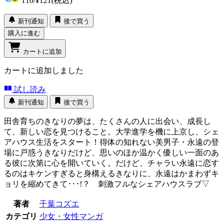
110
/
¥121
(税込)
新刊通知
後で買う
購入に進む
カートに追加
カートに追加しました
試し読み
新刊通知
後で買う
田舎育ちのきなりの夢は、たくさんの人に出会い、成長し
て、新しい恋を見つけること。大学進学を機に上京し、シェ
アハウス生活をスタート！得体の知れない美男子・永遠の登
場に戸惑うきなりだけど、思いのほか温かく優しい一面のあ
る彼に次第に心を開いていく。だけど、チャラい永遠に恋す
るのはキケンすぎると身構えるきなりに、永遠はかまわずキ
ョリを縮めてきて･･･!？ 刺激フルなシェアハウスラブ▽
著者
千葉コズエ
カテゴリ
少女・女性マンガ