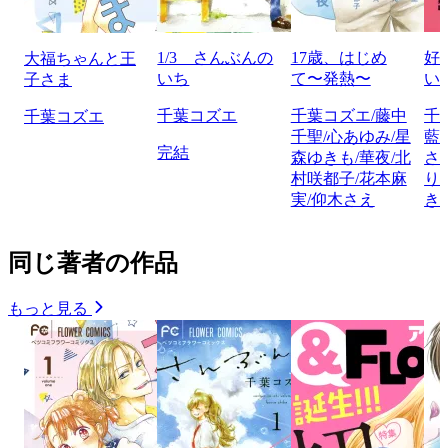
1/3 さんぶんの
17歳、はじめ
好
大福ちゃんと王
いち
て〜発熱〜
い
子さま
千葉コズエ
千葉コズエ/藤中
千
千葉コズエ
千聖/心あゆみ/星
藍
完結
森ゆきも/華夜/北
さ
村咲都子/花本麻
り
実/仰木さえ
き
同じ著者の作品
もっと見る