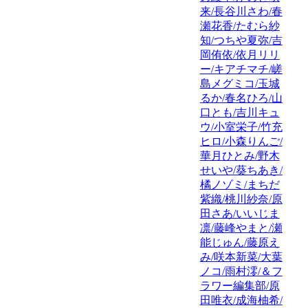
来/長谷川さわ/春
瀬花香/たむら紗
知/つちや夏弥/吉
岡侑依/依月リリ
ー/キアチマチ/嵯
島メグミコ/玉城
るか/春名ひろ/山
口とも/吉川キュ
ウ/小室栄子/竹充
ヒロ/小森りんご/
華月ひとみ/野木
せいや/葵ちあき/
橘ノゾミ/まちだ
紫織/桃川紗奈/原
田さあ/いいじま
凛/藤峰やまと/瀬
能じゅん/藤原え
み/咲本新菜/大葉
ノコ/雨村澪/＆フ
ラワー編集部/原
田唯衣/成海柚希/