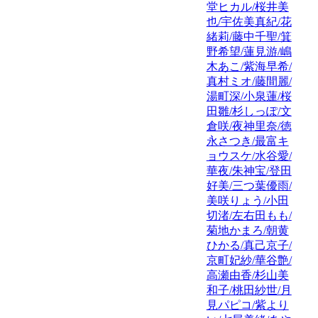
堂ヒカル/桜井美
也/宇佐美真紀/花
緒莉/藤中千聖/箕
野希望/蓮見游/嶋
木あこ/紫海早希/
真村ミオ/藤間麗/
湯町深/小泉蓮/桜
田雛/杉しっぽ/文
倉咲/夜神里奈/徳
永さつき/最富キ
ョウスケ/水谷愛/
華夜/朱神宝/登田
好美/三つ葉優雨/
美咲りょう/小田
切渚/左右田もも/
菊地かまろ/朝黄
ひかる/真己京子/
京町妃紗/華谷艶/
高瀬由香/杉山美
和子/桃田紗世/月
見パピコ/紫より