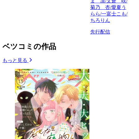
ま 凛/文倉 咲/
菊乃 杏/愛夏う
らら/一富士こも/
ちろりん
先行配信
ベツコミの作品
もっと見る