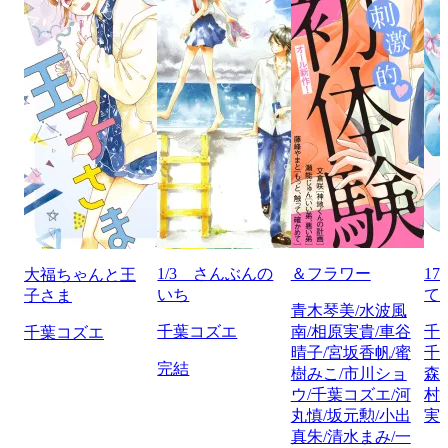
1/3 さんぶんの
＆フラワー
1
大福ちゃんと王
いち
て
子さま
青木琴美/水波風
千葉コズエ
南/相原実貴/車谷
千
千葉コズエ
晴子/宮坂香帆/蜜
千
完結
樹みこ/市川ショ
森
ウ/千葉コズエ/河
村
丸慎/坂元勲/小出
実
真朱/清水まみ/一