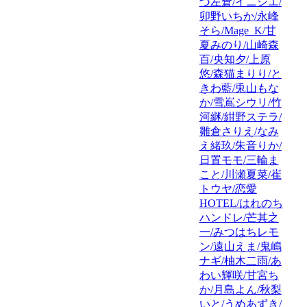
づ左倉/イニシエ/
卯野いちか/永峰
そら/Mage_K/甘
夏みのり/山崎森
百/央知夕/上原
悠/森猫まりり/と
きわ藍/兎山もな
か/雪嶌シウリ/竹
河継/紺野ステラ/
雛倉さりえ/なみ
え緒玖/朱音りか/
日置モモ/三輪ま
こと/川瀬夏菜/崔
トウヤ/恋愛
HOTEL/はれのち
ハンドレ/芒其之
一/みつはちレモ
ン/遠山えま/鬼嶋
ナギ/柚木二雨/あ
わい輝咲/甘宮ち
か/月島よん/秋梨
いと/うめあずき/