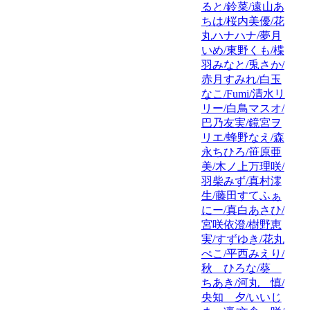
ると/鈴菜/遠山あ
ちは/桜内美優/花
丸ハナハナ/夢月
いめ/東野くも/楪
羽みなと/兎さか/
赤月すみれ/白玉
なこ/Fumi/清水リ
リー/白鳥マスオ/
巴乃友実/鏡宮ヲ
リエ/蜂野なえ/森
永ちひろ/笹原亜
美/木ノ上万理咲/
羽柴みず/真村澪
生/藤田すてふぁ
にー/真白あさひ/
宮咲依澄/樹野恵
実/すずゆき/花丸
ぺこ/平西みえり/
秋 ひろな/葵
ちあき/河丸 慎/
央知 夕/いいじ