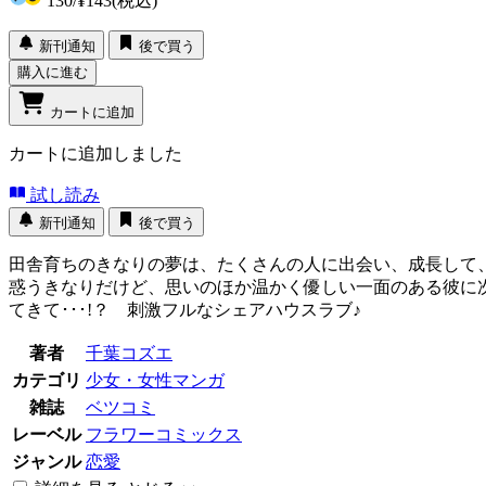
130
/
¥143
(税込)
新刊通知
後で買う
購入に進む
カートに追加
カートに追加しました
試し読み
新刊通知
後で買う
田舎育ちのきなりの夢は、たくさんの人に出会い、成長して
惑うきなりだけど、思いのほか温かく優しい一面のある彼に
てきて･･･!？ 刺激フルなシェアハウスラブ♪
著者
千葉コズエ
カテゴリ
少女・女性マンガ
雑誌
ベツコミ
レーベル
フラワーコミックス
ジャンル
恋愛