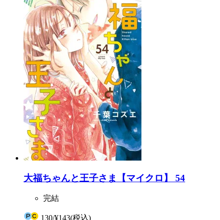
大福ちゃんと王子さま【マイクロ】 54
完結
130
/
¥143
(税込)