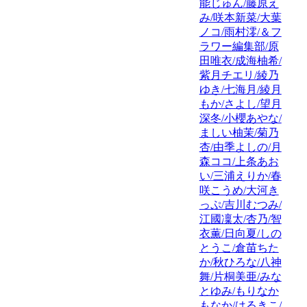
能じゅん/藤原え
み/咲本新菜/大葉
ノコ/雨村澪/＆フ
ラワー編集部/原
田唯衣/成海柚希/
紫月チエリ/綾乃
ゆき/七海月/綾月
もか/さよし/望月
深冬/小櫻あやな/
ましい柚茉/菊乃
杏/由季よしの/月
森ココ/上条あお
い/三浦えりか/春
咲こうめ/大河き
っぷ/吉川むつみ/
江國凜太/杏乃/智
衣薫/日向夏/しの
とうこ/倉苗ちた
か/秋ひろな/八神
舞/片桐美亜/みな
とゆみ/もりなか
もなか/はるきこ/