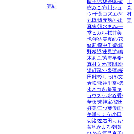
晴子/宮坂香帆/蜜
千
完結
樹みこ/市川ショ
森
ウ/千葉コズエ/河
村
丸慎/坂元勲/小出
実
真朱/清水まみ/一
堂ヒカル/桜井美
也/宇佐美真紀/花
緒莉/藤中千聖/箕
野希望/蓮見游/嶋
木あこ/紫海早希/
真村ミオ/藤間麗/
湯町深/小泉蓮/桜
田雛/杉しっぽ/文
倉咲/夜神里奈/徳
永さつき/最富キ
ョウスケ/水谷愛/
華夜/朱神宝/登田
好美/三つ葉優雨/
美咲りょう/小田
切渚/左右田もも/
菊地かまろ/朝黄
ひかる/真己京子/