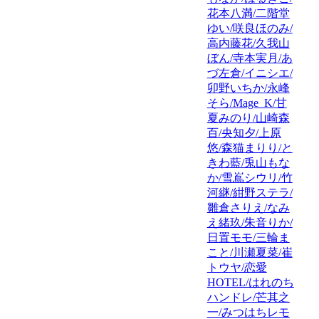
花本八満/二階堂
ゆい/咲良ほのみ/
高内藤花/久我山
ぼん/寺本実月/あ
づ左倉/イニシエ/
卯野いちか/永峰
そら/Mage_K/甘
夏みのり/山崎森
百/央知夕/上原
悠/森猫まりり/と
きわ藍/兎山もな
か/雪嶌シウリ/竹
河継/紺野ステラ/
雛倉さりえ/なみ
え緒玖/朱音りか/
日置モモ/三輪ま
こと/川瀬夏菜/崔
トウヤ/恋愛
HOTEL/はれのち
ハンドレ/芒其之
一/みつはちレモ