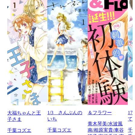
1/3 さんぶんの
＆フラワー
1
大福ちゃんと王
いち
て
子さま
青木琴美/水波風
千葉コズエ
南/相原実貴/車谷
千
千葉コズエ