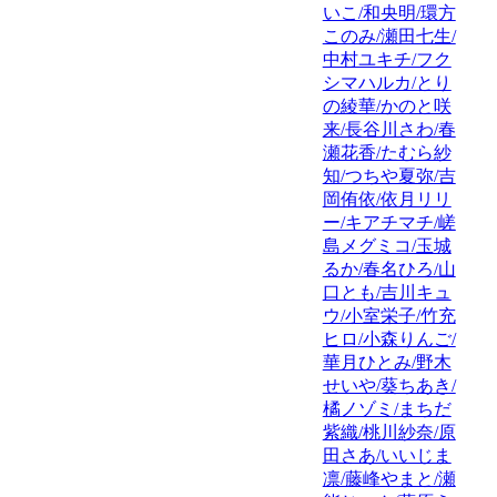
いこ/和央明/環方
このみ/瀬田七生/
中村ユキチ/フク
シマハルカ/とり
の綾華/かのと咲
来/長谷川さわ/春
瀬花香/たむら紗
知/つちや夏弥/吉
岡侑依/依月リリ
ー/キアチマチ/嵯
島メグミコ/玉城
るか/春名ひろ/山
口とも/吉川キュ
ウ/小室栄子/竹充
ヒロ/小森りんご/
華月ひとみ/野木
せいや/葵ちあき/
橘ノゾミ/まちだ
紫織/桃川紗奈/原
田さあ/いいじま
凛/藤峰やまと/瀬