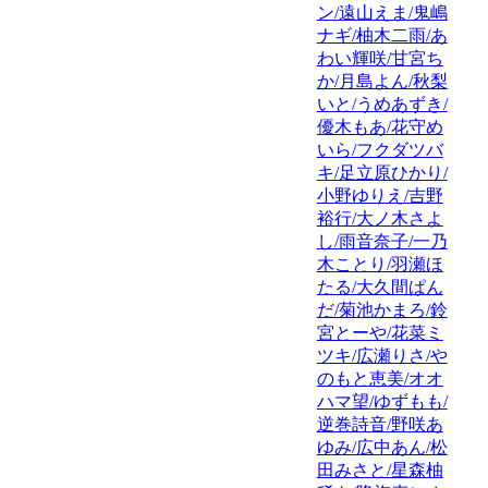
ン/遠山えま/鬼嶋
ナギ/柚木二雨/あ
わい輝咲/甘宮ち
か/月島よん/秋梨
いと/うめあずき/
優木もあ/花守め
いら/フクダツバ
キ/足立原ひかり/
小野ゆりえ/吉野
裕行/大ノ木さよ
し/雨音奈子/一乃
木ことり/羽瀬ほ
たる/大久間ぱん
だ/菊池かまろ/鈴
宮とーや/花菜ミ
ツキ/広瀬りさ/や
のもと恵美/オオ
ハマ望/ゆずもも/
逆巻詩音/野咲あ
ゆみ/広中あん/松
田みさと/星森柚