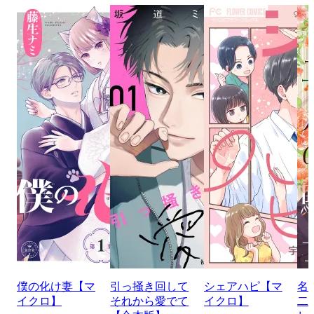
僕の化け妻【マ
引っ掻き回して
シェアハピ【マ
名
イクロ】
それから愛でて
イクロ】
二