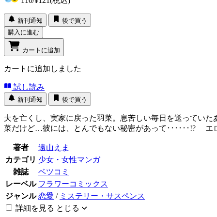
110
/
¥121
(税込)
新刊通知
後で買う
購入に進む
カートに追加
カートに追加しました
試し読み
新刊通知
後で買う
夫を亡くし、実家に戻った羽菜。息苦しい毎日を送っていた
菜だけど…彼には、とんでもない秘密があって･･････!?
著者
遠山えま
カテゴリ
少女・女性マンガ
雑誌
ベツコミ
レーベル
フラワーコミックス
ジャンル
恋愛
/
ミステリー・サスペンス
詳細を見る
とじる