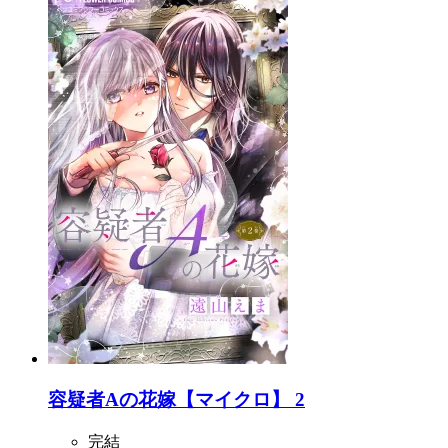
容疑者Aの花嫁【マイクロ】 2
完結