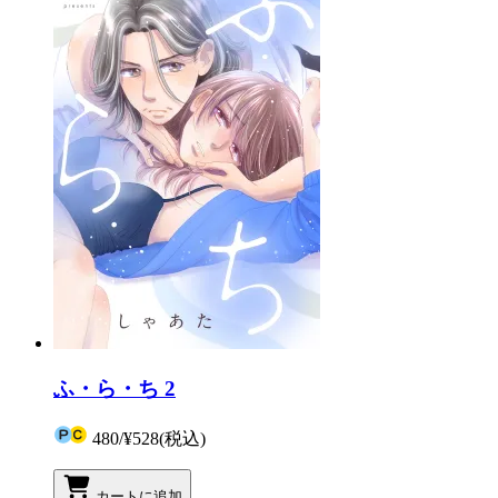
ふ・ら・ち 2
480
/
¥528
(税込)
カートに追加