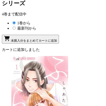
シリーズ
4巻まで配信中
1巻から
最新刊から
未購入分をまとめてカートに追加
カートに追加しました