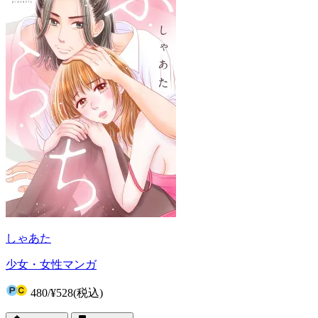
しゃあた
少女・女性マンガ
480
/
¥528
(税込)