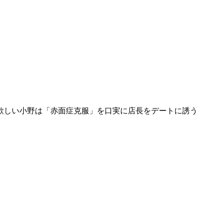
欲しい小野は「赤面症克服」を口実に店長をデートに誘う