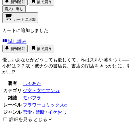
新刊通知
後で買う
購入に進む
カートに追加
カートに追加しました
試し読み
新刊通知
後で買う
優しいあなたがどうしても欲しくて、私はズルい嘘をつく―
小野は２７歳・彼ナシの書店員。書店の閉店をきっかけに、
が…!?
著者
しゃあた
カテゴリ
少女・女性マンガ
雑誌
モバフラ
レーベル
フラワーコミックスα
ジャンル
恋愛
/
禁断
/
イケおじ
詳細を見る
とじる