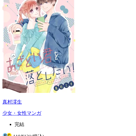
真村澪生
少女・女性マンガ
完結