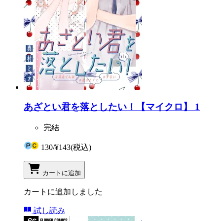
あざとい君を落としたい！【マイクロ】 1
完結
130
/
¥143
(税込)
カートに追加
カートに追加しました
試し読み