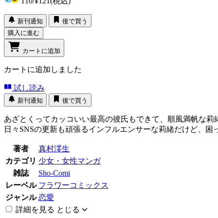
110
/
¥121
(税込)
新刊通知
後で買う
購入に進む
カートに追加
カートに追加しました
試し読み
新刊通知
後で買う
あざとくってカッコいい最高の彼氏もできて、順風満帆な莉
日々SNSの更新も頑張るインフルエンサーな莉緒だけど、困
著者
真村澪生
カテゴリ
少女・女性マンガ
雑誌
Sho-Comi
レーベル
フラワーコミックス
ジャンル
恋愛
詳細を見る
とじる