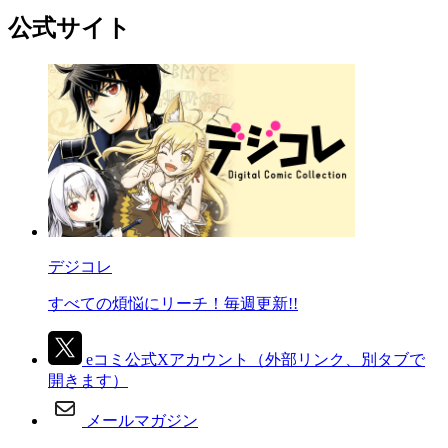
公式サイト
デジコレ
すべての煩悩にリーチ！毎週更新!!
eコミ公式Xアカウント
（外部リンク、別タブで
開きます）
メールマガジン