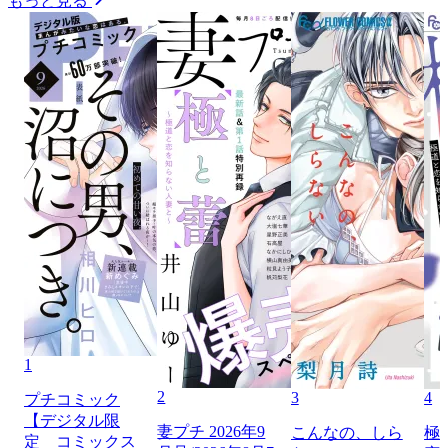
もっと見る
1
2
3
4
プチコミック
【デジタル限
妻プチ 2026年9
こんなの、しら
極
定 コミックス