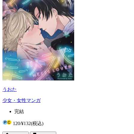
うおた
少女・女性マンガ
完結
120
/
¥132
(税込)