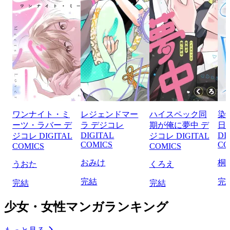
ワンナイト・ミ
レジェンドマー
ハイスペック同
染
ーツ・ラバー デ
ラ デジコレ
期が俺に夢中 デ
日
DIGITAL
DI
ジコレ DIGITAL
ジコレ DIGITAL
COMICS
CO
COMICS
COMICS
おみけ
桐
うおた
くろえ
完結
完
完結
完結
少女・女性マンガランキング