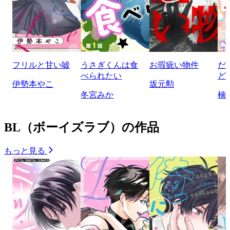
フリルと甘い嘘
うさぎくんは食
お瑕疵い物件
だ
べられたい
ど
伊勢本やこ
坂元勲
冬宮みか
楠
BL（ボーイズラブ）の作品
もっと見る