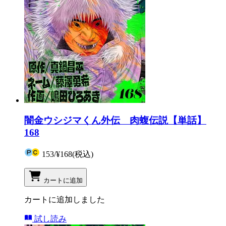
闇金ウシジマくん外伝 肉蝮伝説【単話】
168
153
/
¥168
(税込)
カートに追加
カートに追加しました
試し読み