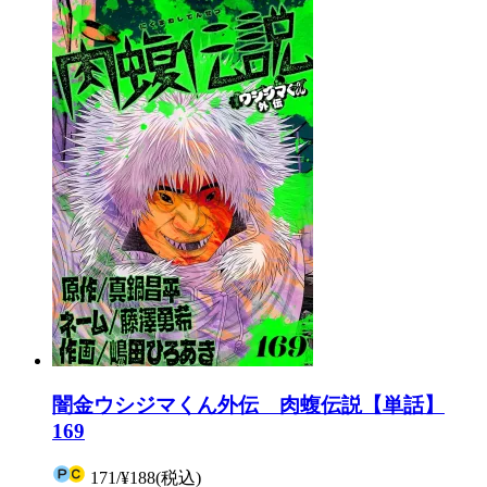
闇金ウシジマくん外伝 肉蝮伝説【単話】
169
171
/
¥188
(税込)