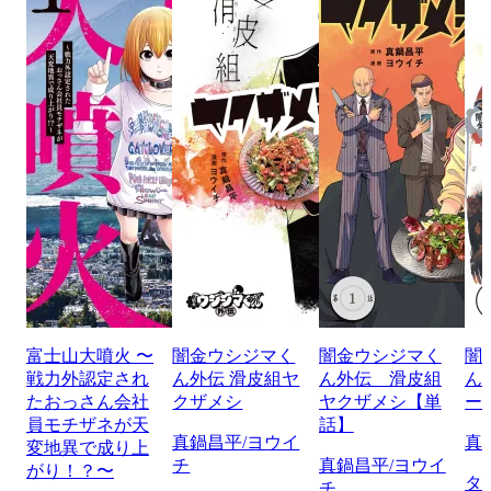
富士山大噴火 〜
闇金ウシジマく
闇金ウシジマく
闇
戦力外認定され
ん外伝 滑皮組ヤ
ん外伝 滑皮組
ん
たおっさん会社
クザメシ
ヤクザメシ【単
ー
員モチザネが天
話】
真鍋昌平/ヨウイ
真
変地異で成り上
チ
真鍋昌平/ヨウイ
がり！？〜
タ
チ