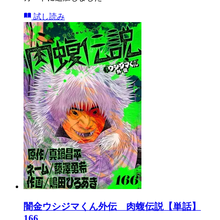
試し読み
闇金ウシジマくん外伝 肉蝮伝説【単話】
166