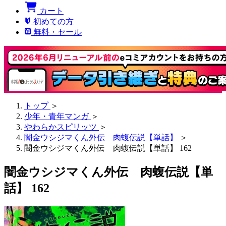
カート
初めての方
無料・セール
トップ
＞
少年・青年マンガ
＞
やわらかスピリッツ
＞
闇金ウシジマくん外伝 肉蝮伝説【単話】
＞
闇金ウシジマくん外伝 肉蝮伝説【単話】 162
闇金ウシジマくん外伝 肉蝮伝説【単
話】 162