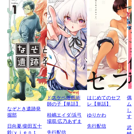
ドスケベ催眠術
はじめてのセフ
偶
師の子【単話】
レ【単話】
ム
なぞとき遺跡発
し
掘部
桂嶋エイダ/浜弓
ゆりかわ
す
場双/広乃あずま
日向夏/柴田五十
先行配信
武
鈴/ｖｉｅｎｔ
先行配信
輔