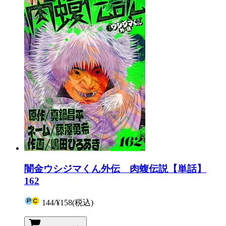
闇金ウシジマくん外伝 肉蝮伝説【単話】
162
144
/
¥158
(税込)