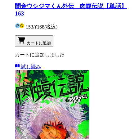
闇金ウシジマくん外伝 肉蝮伝説【単話】
163
153
/
¥168
(税込)
カートに追加
カートに追加しました
試し読み