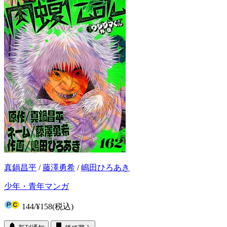
真鍋昌平
/
藤澤勇希
/
嶋田ひろあき
少年・青年マンガ
144
/
¥158
(税込)