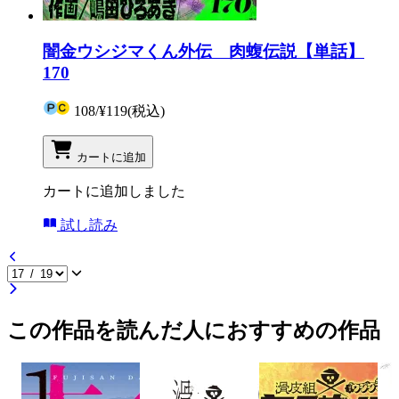
闇金ウシジマくん外伝 肉蝮伝説【単話】
170
108
/
¥119
(税込)
カートに追加
カートに追加しました
試し読み
この作品を読んだ人におすすめの作品