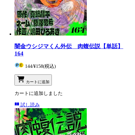
闇金ウシジマくん外伝 肉蝮伝説【単話】
164
144
/
¥158
(税込)
カートに追加
カートに追加しました
試し読み