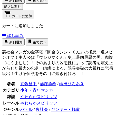
新刊通知
後で買う
購入に進む
カートに追加
カートに追加しました
試し読み
新刊通知
後で買う
裏社会マンガの金字塔『闇金ウシジマくん』の極悪非道スピ
ンオフ！主人公は「ウシジマくん」史上最凶最悪の男、肉蝮
（にくまむし）！そのあまりの凶悪性によって読者を震え上
がらせた暴力の化身・肉蝮による、限界突破の大暴れに悲鳴
続出！生ける伝説をその目に焼き付けろ！！
著者
真鍋昌平
/
藤澤勇希
/
嶋田ひろあき
カテゴリ
少年・青年マンガ
雑誌
やわらかスピリッツ
レーベル
やわらかスピリッツ
ジャンル
バトル
/
裏社会
/
ヤンキー・極道