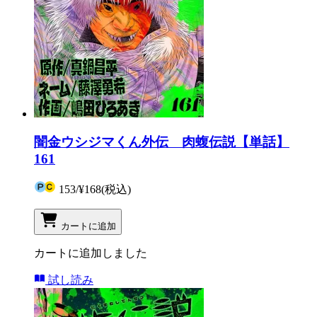
闇金ウシジマくん外伝 肉蝮伝説【単話】
161
153
/
¥168
(税込)
カートに追加
カートに追加しました
試し読み