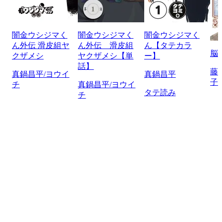
闇金ウシジマく
闇金ウシジマく
闇金ウシジマく
ん外伝 滑皮組ヤ
ん外伝 滑皮組
ん【タテカラ
脳
クザメシ
ヤクザメシ【単
ー】
話】
藤
真鍋昌平/ヨウイ
真鍋昌平
子
チ
真鍋昌平/ヨウイ
タテ読み
チ