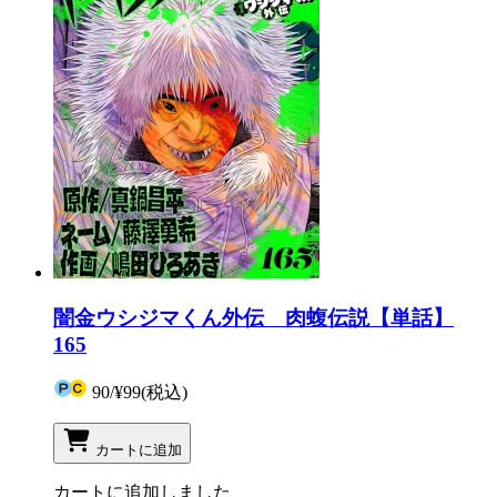
闇金ウシジマくん外伝 肉蝮伝説【単話】
165
90
/
¥99
(税込)
カートに追加
カートに追加しました