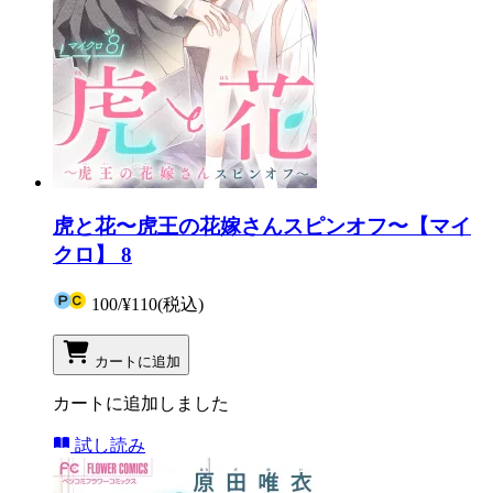
虎と花〜虎王の花嫁さんスピンオフ〜【マイ
クロ】 8
100
/
¥110
(税込)
カートに追加
カートに追加しました
試し読み