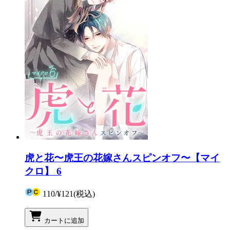
虎と花〜虎王の花嫁さんスピンオフ〜【マイ
クロ】 6
110
/
¥121
(税込)
カートに追加