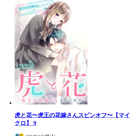
虎と花〜虎王の花嫁さんスピンオフ〜【マイ
クロ】 9