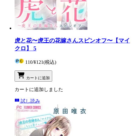
虎と花〜虎王の花嫁さんスピンオフ〜【マイ
クロ】 5
110
/
¥121
(税込)
カートに追加
カートに追加しました
試し読み