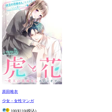
原田唯衣
少女・女性マンガ
100
/
¥110
(税込)