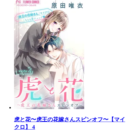
虎と花〜虎王の花嫁さんスピンオフ〜【マイ
クロ】 4