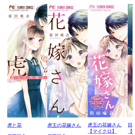
虎王の花嫁さん
目
虎と花
虎王の花嫁さん
【マイクロ】
【