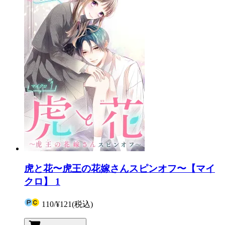
虎と花〜虎王の花嫁さんスピンオフ〜【マイ
クロ】 1
110
/
¥121
(税込)