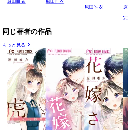
原田唯衣
原田唯衣
原田唯衣
原
完
同じ著者の作品
もっと見る