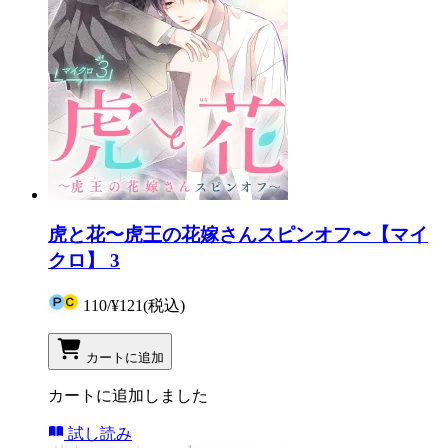
虎と花〜虎王の花嫁さんスピンオフ〜【マイ
クロ】 3
110
/
¥121
(税込)
カートに追加
カートに追加しました
試し読み