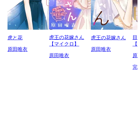
虎王の花嫁さん
目
虎と花
虎王の花嫁さん
【マイクロ】
【
原田唯衣
原田唯衣
原田唯衣
原
完