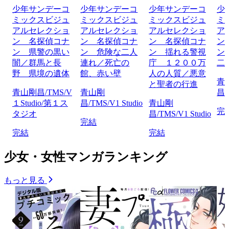
少年サンデーコ
少年サンデーコ
少年サンデーコ
少
ミックスビジュ
ミックスビジュ
ミックスビジュ
ミ
アルセレクショ
アルセレクショ
アルセレクショ
ア
ン 名探偵コナ
ン 名探偵コナ
ン 名探偵コナ
ン
ン 県警の黒い
ン 危険な二人
ン 揺れる警視
ン
闇／群馬と長
連れ／死亡の
庁 １２００万
二
野 県境の遺体
館、赤い壁
人の人質／悪意
青
と聖者の行進
青山剛昌/TMS/V
青山剛
昌/
１Studio/第１ス
昌/TMS/V1 Studio
青山剛
完
タジオ
昌/TMS/V1 Studio
完結
完結
完結
少女・女性マンガランキング
もっと見る