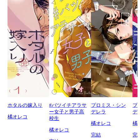
ホタルの嫁入り
#バツイチアラサ
プロミス・シン
プ
ー女子と男子高
デレラ
デ
橘オレコ
校生
橘オレコ
橘
橘オレコ
完結
完