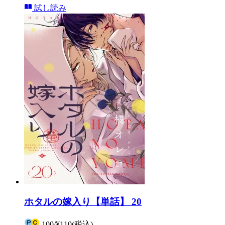
試し読み
ホタルの嫁入り【単話】 20
100
/
¥110
(税込)