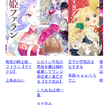
救世の騎士姫
ヒロイン不在の
王子が空気読ま
後
ファラン【マイ
悪役令嬢は婚約
なすぎる
月
クロ】
破棄してワンコ
話
幸路/ｋａｅ/くろ
系従者と逃亡す
上条あおい
でこ
柊
る【タテ読み】
じろあるば/柊一
葉
タテ読み