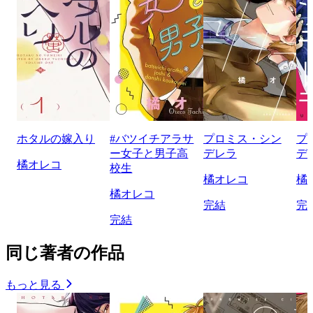
ホタルの嫁入り
#バツイチアラサ
プロミス・シン
プ
ー女子と男子高
デレラ
デ
橘オレコ
校生
橘オレコ
橘
橘オレコ
完結
完
完結
同じ著者の作品
もっと見る