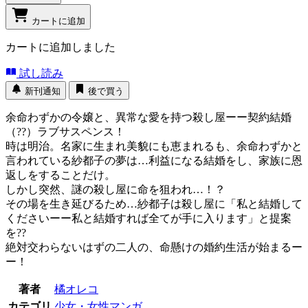
カートに追加
カートに追加しました
試し読み
新刊通知
後で買う
余命わずかの令嬢と、異常な愛を持つ殺し屋ーー契約結婚
（??）ラブサスペンス！
時は明治。名家に生まれ美貌にも恵まれるも、余命わずかと
言われている紗都子の夢は…利益になる結婚をし、家族に恩
返しをすることだけ。
しかし突然、謎の殺し屋に命を狙われ…！？
その場を生き延びるため…紗都子は殺し屋に「私と結婚して
くださいーー私と結婚すれば全てが手に入ります」と提案
を??
絶対交わらないはずの二人の、命懸けの婚約生活が始まるー
ー！
著者
橘オレコ
カテゴリ
少女・女性マンガ