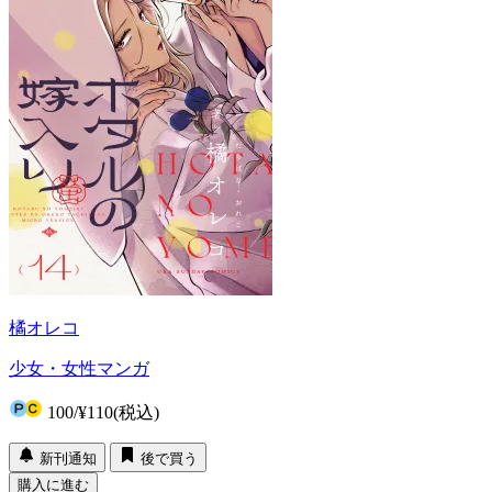
橘オレコ
少女・女性マンガ
100
/
¥110
(税込)
新刊通知
後で買う
購入に進む