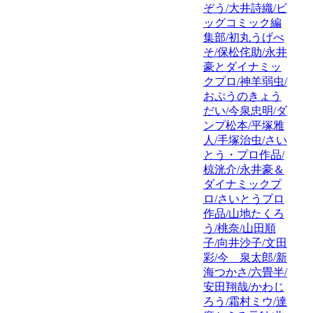
ぞう/大井詩織/ビ
ッグコミック編
集部/初丸うげべ
そ/保松侘助/永井
豪とダイナミッ
クプロ/神羊弱虫/
おぷうのきょう
だい/今泉忠明/ダ
ンプ松本/平塚雅
人/手塚治虫/さい
とう・プロ作品/
椋洸介/永井豪＆
ダイナミックプ
ロ/さいとうプロ
作品/山地たくろ
う/桃奈/山田順
子/向井沙子/文田
彩/今 泉太郎/新
海つかさ/六畳半/
安田翔哉/かわじ
ろう/霜村ミウ/達