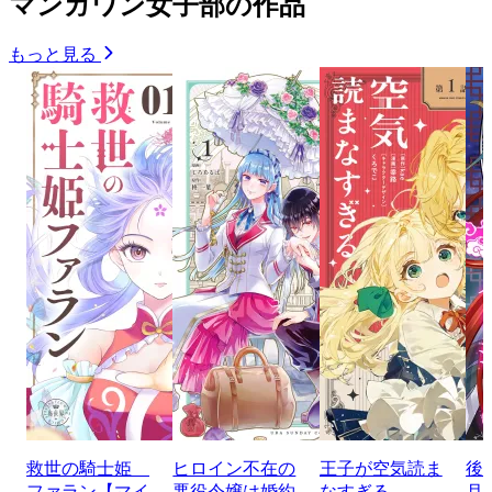
マンガワン女子部の作品
もっと見る
救世の騎士姫
ヒロイン不在の
王子が空気読ま
後
ファラン【マイ
悪役令嬢は婚約
なすぎる
月