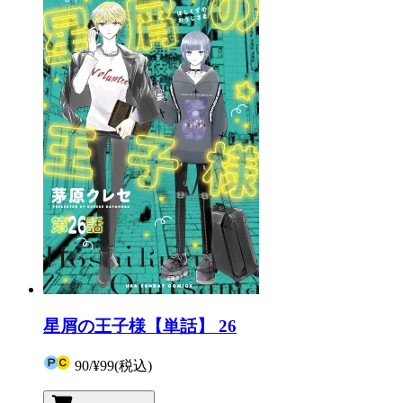
星屑の王子様【単話】 26
90
/
¥99
(税込)