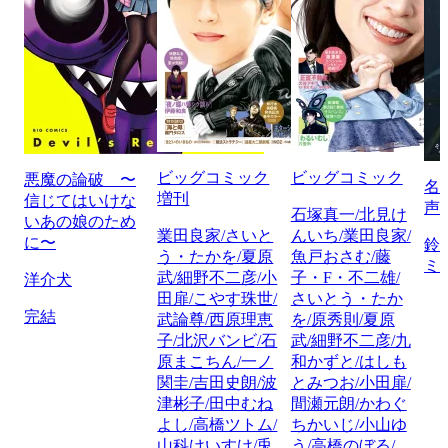
ビッグコミック
ビッグコミック
悪魔の論破 〜
名
増刊
信じてはいけな
声
石塚真一/北見け
いあの娘のため
業田良家/さいと
んいち/業田良家/
に〜
鈴
う・たかを/夏原
魚戸おさむ/藤
ミ
武/細野不二彦/小
子・F・不二雄/
洋介犬
田扉/こやす珠世/
さいとう・たか
完結
武論尊/西原理恵
を/原秀則/夏原
子/北沢バンビ/石
武/細野不二彦/九
原まこちん/一ノ
和かずと/はしも
関圭/吉田史朗/波
とみつお/小田扉/
津彬子/田中むね
間瀬元朗/かわぐ
よし/高橋ツトム/
ちかいじ/小山ゆ
山科けいすけ/兎
う/高橋のぼる/