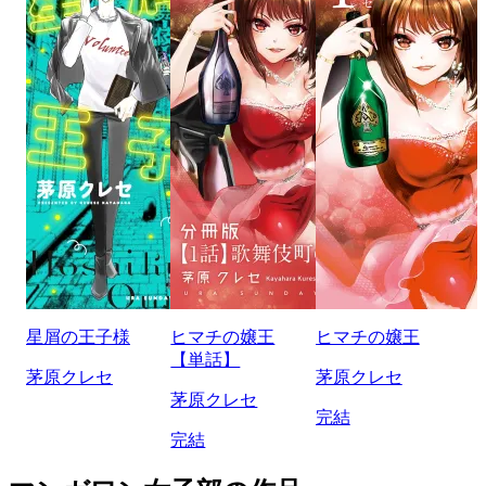
星屑の王子様
ヒマチの嬢王
ヒマチの嬢王
【単話】
茅原クレセ
茅原クレセ
茅原クレセ
完結
完結