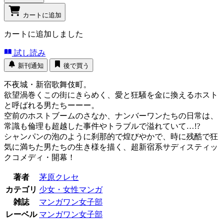
カートに追加
カートに追加しました
試し読み
新刊通知
後で買う
不夜城・新宿歌舞伎町。
欲望渦巻くこの街にきらめく、愛と狂騒を金に換えるホスト
と呼ばれる男たちーーー。
空前のホストブームのさなか、ナンバーワンたちの日常は、
常識も倫理も超越した事件やトラブルで溢れていて…!?
シャンパンの泡のように刹那的で煌びやかで、時に残酷で狂
気に満ちた男たちの生き様を描く、超新宿系サディスティッ
クコメディ・開幕！
著者
茅原クレセ
カテゴリ
少女・女性マンガ
雑誌
マンガワン女子部
レーベル
マンガワン女子部