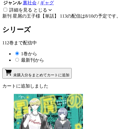
ジャンル
裏社会
/
ギャグ
詳細を見る
とじる
新刊
星屑の王子様【単話】 113の配信は8/10の予定です。
シリーズ
112巻まで配信中
1巻から
最新刊から
未購入分をまとめてカートに追加
カートに追加しました