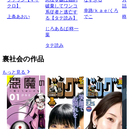
クロ】
破棄してワンコ
話
幸路/ｋａｅ/くろ
系従者と逃亡す
上条あおい
でこ
柊
る【タテ読み】
じろあるば/柊一
葉
タテ読み
裏社会の作品
もっと見る