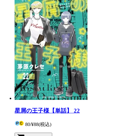
星屑の王子様【単話】 22
80
/
¥88
(税込)