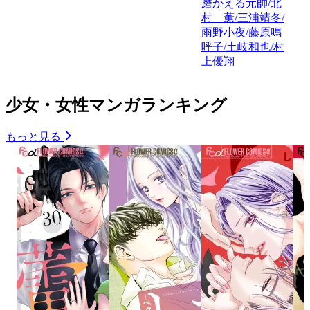
磨かえる元帥/北
村 薫/三浦靖冬/
雨野小夜/藤原鳴
呼子/土岐和也/村
上優翔
少女・女性マンガランキング
もっと見る