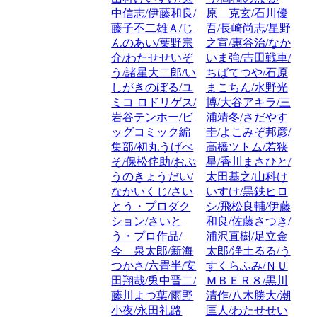
中信志/伊藤和良/
原 克玄/石川優
藤子不二雄Ａ/じ
吾/長崎尚志/星野
んのあい/葉野宗
之宣/惠谷治/なか
介/わたせせいぞ
いま強/吉田戦車/
う/諸星大二郎/い
ちばてつや/石原
しがきのぼる/ユ
まこちん/水野光
ミコ ロドリゲス/
博/大谷アキラ/三
岩谷テンホー/ビ
浦靖冬/さだやす
ッグコミック編
圭/よこみぞ邦彦/
集部/初丸うげべ
高橋ツトム/若狭
そ/保松侘助/おぷ
星/香川まさひと/
うのきょうだい/
太田基之/山科け
なかいくじ/さい
いすけ/黒鉄ヒロ
とう・プロダク
シ/飛松良輔/伊藤
ション/さいと
和良/佐藤さつき/
う・プロ作品/
浦沢直樹/足立金
今 泉太郎/新海
太郎/浄土るる/う
つかさ/六畳半/安
すくらふみ/ＮＵ
田翔哉/兎中晋二/
ＭＢＥＲ８/黒川
藤川よつ葉/雨野
清作/八木勝大/潮
小夜/永田礼路
匡人/わたせせい