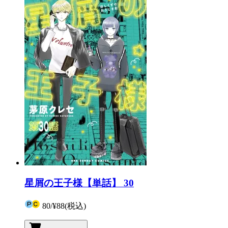
星屑の王子様【単話】 30
80
/
¥88
(税込)