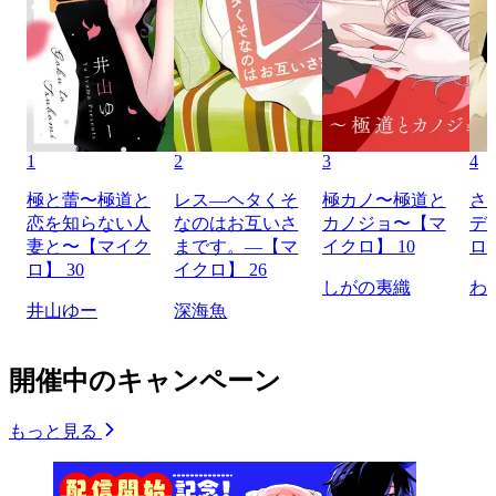
1
2
3
4
極と蕾〜極道と
レス―ヘタくそ
極カノ〜極道と
さ
恋を知らない人
なのはお互いさ
カノジョ〜【マ
デ
妻と〜【マイク
まです。―【マ
イクロ】 10
ロ】
ロ】 30
イクロ】 26
しがの夷織
わ
井山ゆー
深海魚
開催中のキャンペーン
もっと見る