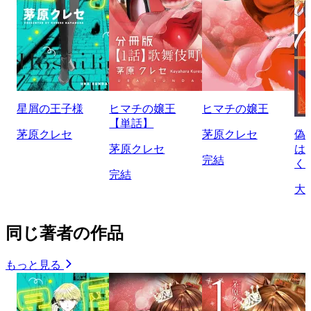
星屑の王子様
ヒマチの嬢王
ヒマチの嬢王
【単話】
茅原クレセ
茅原クレセ
偽
茅原クレセ
は
完結
く
完結
大
同じ著者の作品
もっと見る