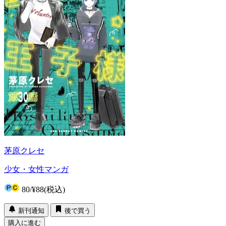
茅原クレセ
少女・女性マンガ
80
/
¥88
(税込)
新刊通知
後で買う
購入に進む