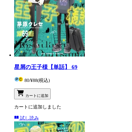
星屑の王子様【単話】 69
80
/
¥88
(税込)
カートに追加
カートに追加しました
試し読み