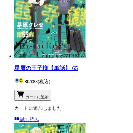
星屑の王子様【単話】 65
80
/
¥88
(税込)
カートに追加
カートに追加しました
試し読み