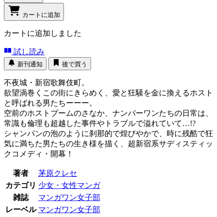
カートに追加
カートに追加しました
試し読み
新刊通知
後で買う
不夜城・新宿歌舞伎町。
欲望渦巻くこの街にきらめく、愛と狂騒を金に換えるホスト
と呼ばれる男たちーーー。
空前のホストブームのさなか、ナンバーワンたちの日常は、
常識も倫理も超越した事件やトラブルで溢れていて…!?
シャンパンの泡のように刹那的で煌びやかで、時に残酷で狂
気に満ちた男たちの生き様を描く、超新宿系サディスティッ
クコメディ・開幕！
著者
茅原クレセ
カテゴリ
少女・女性マンガ
雑誌
マンガワン女子部
レーベル
マンガワン女子部