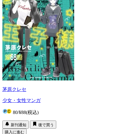
茅原クレセ
少女・女性マンガ
80
/
¥88
(税込)
新刊通知
後で買う
購入に進む