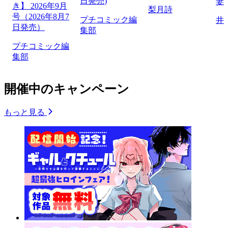
日発売)
妻
き】 2026年9月
梨月詩
号（2026年8月7
プチコミック編
井
日発売）
集部
プチコミック編
集部
開催中のキャンペーン
もっと見る