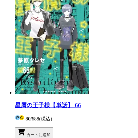
星屑の王子様【単話】 66
80
/
¥88
(税込)
カートに追加