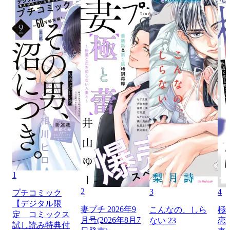
1
2
3
4
プチコミック
【デジタル限
妻プチ 2026年9
こんなの、しら
極
定 コミックス
月号(2026年8月7
ない 23
恋
試し読み特典付