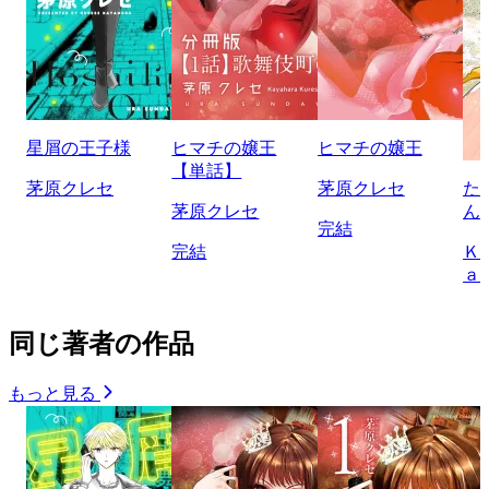
星屑の王子様
ヒマチの嬢王
ヒマチの嬢王
【単話】
茅原クレセ
茅原クレセ
た
茅原クレセ
ん
完結
完結
Ｋ
ａ
同じ著者の作品
もっと見る