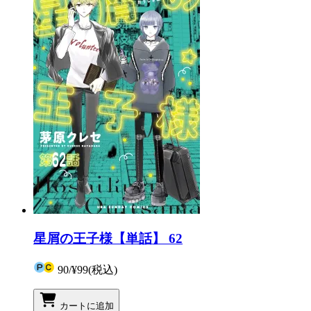
星屑の王子様【単話】 62
90
/
¥99
(税込)
カートに追加