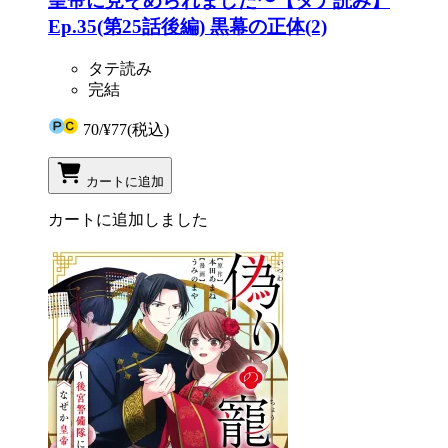
皇帝に見そめられました〜【タテ読み】
Ep.35(第25話後編) 黒幕の正体(2)
タテ読み
完結
70
/
¥77
(税込)
カートに追加
カートに追加しました