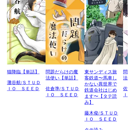
猫降臨【単話】
問題だらけの魔
東サンディス旅
問
法使い【単話】
客鉄道〜馬車し
法
灘谷航/ＳＴＵＤ
かない異世界で
ＩＯ ＳＥＥＤ
佐倉準/ＳＴＵＤ
佐
鉄道会社はじめ
ＩＯ ＳＥＥＤ
Ｉ
ます〜【タテ読
み】
藤木俊/ＳＴＵＤ
ＩＯ ＳＥＥＤ
タテ読み