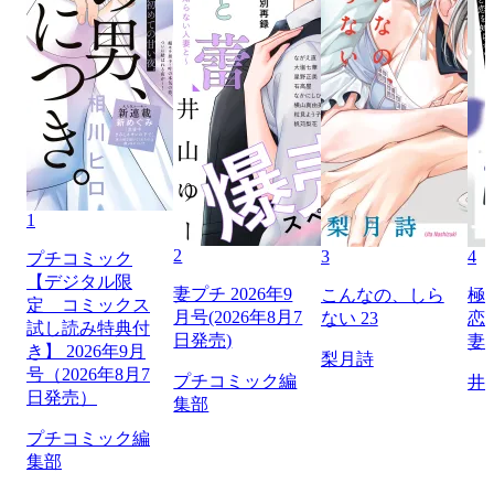
1
2
3
4
プチコミック
【デジタル限
妻プチ 2026年9
こんなの、しら
極
定 コミックス
月号(2026年8月7
ない 23
恋
試し読み特典付
日発売)
妻
き】 2026年9月
梨月詩
号（2026年8月7
プチコミック編
井
日発売）
集部
プチコミック編
集部