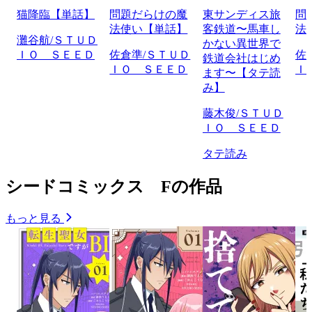
猫降臨【単話】
問題だらけの魔
東サンディス旅
問
法使い【単話】
客鉄道〜馬車し
法
灘谷航/ＳＴＵＤ
かない異世界で
ＩＯ ＳＥＥＤ
佐倉準/ＳＴＵＤ
佐
鉄道会社はじめ
ＩＯ ＳＥＥＤ
Ｉ
ます〜【タテ読
み】
藤木俊/ＳＴＵＤ
ＩＯ ＳＥＥＤ
タテ読み
シードコミックス Fの作品
もっと見る