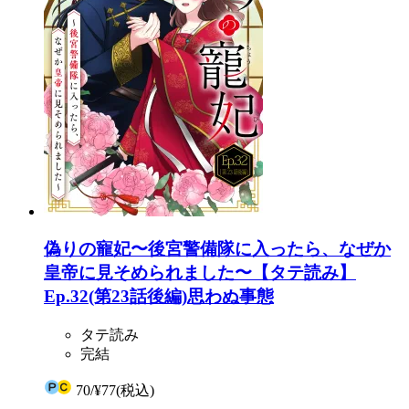
偽りの寵妃〜後宮警備隊に入ったら、なぜか
皇帝に見そめられました〜【タテ読み】
Ep.32(第23話後編)思わぬ事態
タテ読み
完結
70
/
¥77
(税込)