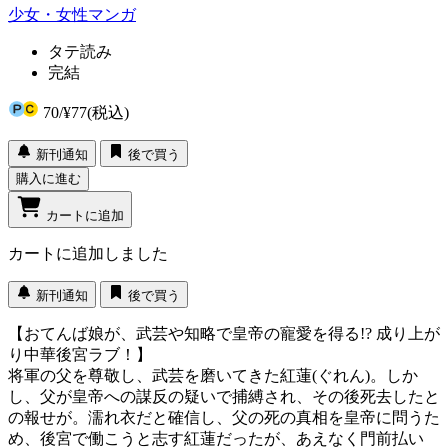
少女・女性マンガ
タテ読み
完結
70
/
¥77
(税込)
新刊通知
後で買う
購入に進む
カートに追加
カートに追加しました
新刊通知
後で買う
【おてんば娘が、武芸や知略で皇帝の寵愛を得る!? 成り上が
り中華後宮ラブ！】
将軍の父を尊敬し、武芸を磨いてきた紅蓮(ぐれん)。しか
し、父が皇帝への謀反の疑いで捕縛され、その後死去したと
の報せが。濡れ衣だと確信し、父の死の真相を皇帝に問うた
め、後宮で働こうと志す紅蓮だったが、あえなく門前払い