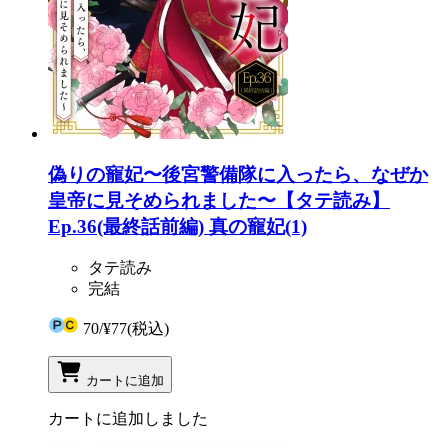
偽りの寵妃〜後宮警備隊に入ったら、なぜか
皇帝に見そめられました〜【タテ読み】
Ep.36(最終話前編) 真の寵妃(1)
タテ読み
完結
70
/
¥77
(税込)
カートに追加
カートに追加しました