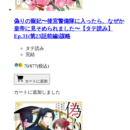
偽りの寵妃〜後宮警備隊に入ったら、なぜか
皇帝に見そめられました〜【タテ読み】
Ep.31(第23話前編)謀略
タテ読み
完結
70
/
¥77
(税込)
カートに追加
カートに追加しました