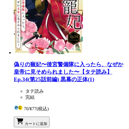
偽りの寵妃〜後宮警備隊に入ったら、なぜか
皇帝に見そめられました〜【タテ読み】
Ep.34(第25話前編) 黒幕の正体(1)
タテ読み
完結
70
/
¥77
(税込)
カートに追加