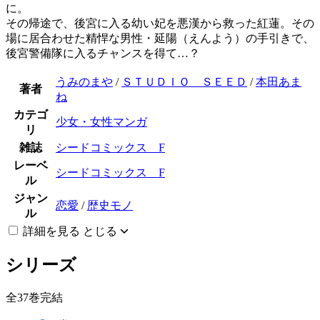
に。
その帰途で、後宮に入る幼い妃を悪漢から救った紅蓮。その
場に居合わせた精悍な男性・延陽（えんよう）の手引きで、
後宮警備隊に入るチャンスを得て…？
うみのまや
/
ＳＴＵＤＩＯ ＳＥＥＤ
/
本田あま
著者
ね
カテゴ
少女・女性マンガ
リ
雑誌
シードコミックス F
レーベ
シードコミックス F
ル
ジャン
恋愛
/
歴史モノ
ル
詳細を見る
とじる
シリーズ
全37巻完結