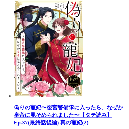
偽りの寵妃〜後宮警備隊に入ったら、なぜか
皇帝に見そめられました〜【タテ読み】
Ep.37(最終話後編) 真の寵妃(2)