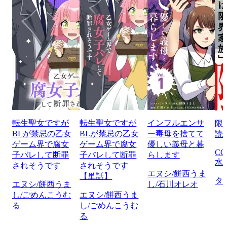
転生聖女ですが
転生聖女ですが
インフルエンサ
限
BLが禁忌の乙女
BLが禁忌の乙女
ー毒母を捨てて
読
ゲーム界で腐女
ゲーム界で腐女
優しい義母と暮
CO
子バレして断罪
子バレして断罪
らします
水
されそうです
されそうです
エヌシ/餅西うま
【単話】
タ
エヌシ/餅西うま
し/石川オレオ
し/ごめんこうむ
エヌシ/餅西うま
る
し/ごめんこうむ
る