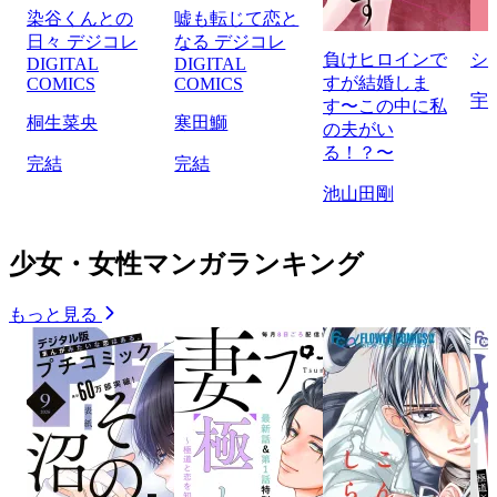
染谷くんとの
嘘も転じて恋と
日々 デジコレ
なる デジコレ
負けヒロインで
シ
DIGITAL
DIGITAL
すが結婚しま
COMICS
COMICS
宇
す〜この中に私
桐生菜央
寒田鰤
の夫がい
る！？〜
完結
完結
池山田剛
少女・女性マンガランキング
もっと見る