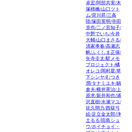
卓宏/阿部共実/木
塚桃檎/山口ツト
ム/背川昇/三条
陸/塚田英明/寺田
克也/二ノ宮知子/
中野でいち/今井
大輔/山口まさる/
清家孝春/高瀬志
帆/ふくしま正保/
矢寺圭太/駅メモ
プロジェクト/橘
オレコ/岡村星/草
下シンヤ/むつき
潤/タナミユキ/鍋
倉夫/横井憲治/上
原求/新井和也/浦
沢直樹/水瀬マユ/
佐久間力/西荻弓
絵/足立金太郎/浄
土るる/田島シュ
ウ/ホイチョイ・