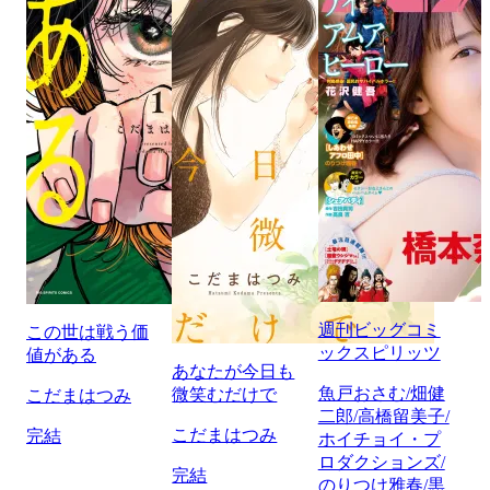
週刊ビッグコミ
この世は戦う価
ックスピリッツ
値がある
あなたが今日も
魚戸おさむ/畑健
微笑むだけで
こだまはつみ
二郎/高橋留美子/
こだまはつみ
完結
ホイチョイ・プ
ロダクションズ/
完結
のりつけ雅春/黒