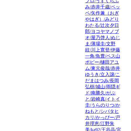
プロ/うすくらふ
み/赤井千歳/ペッ
ペ/矢作兼（おぎ
やはぎ）/みどり
わたる/辻次夕日
郎/ヨコヤマノブ
オ/屋乃啓人/ぬじ
ま/薄場圭/文野
紋/川上寛登/伊藤
一角/魚豊/ペス山
ポピー/樋田アユ
ム/東元俊哉/赤井
ゆうき/立入譲/こ
だまはつみ/長岡
弘樹/城山/雨隠ギ
ド/南勝久/がぶ
と/岩崎真/イトイ
圭/うらのりつ/か
ねもと/シバタヒ
カリ/かっぴー/戸
井理恵/江野朱
美/ka92/王谷晶/宮