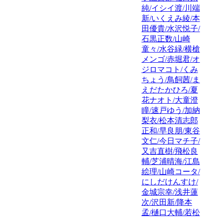
純/イシイ渡/川端
新/いくえみ綾/本
田優貴/水沢悦子/
石黒正数/山崎
童々/水谷緑/横槍
メンゴ/赤堀君/オ
ジロマコト/くみ
ちょう/鳥飼茜/ま
えだたかひろ/夏
花ナオト/大童澄
瞳/速戸ゆう/加納
梨衣/松本清志郎
正和/早良朋/東谷
文仁/今日マチ子/
又吉直樹/飛松良
輔/芝浦晴海/江島
絵理/山崎コータ/
にしだけんすけ/
金城宗幸/浅井蓮
次/沢田新/降本
孟/樋口大輔/若松