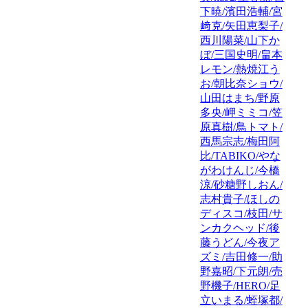
下暁/濱田浩輔/宮
﨑克/矢田恵梨子/
西川陽菜/山下か
ぼ/三国史明/畠本
レモン/熱焼江う
お/朝比奈ショウ/
山田はまち/野原
多央/岬ミミコ/笠
原真樹/鳥トマト/
西馬宗志/梅田阿
比/TABIKO/やな
がわけんじ/今橋
涼/砂糖野しおん/
志村貴子/ほしの
ディスコ/枝田/サ
ンカクヘッド/後
藤うどん/今夜ア
ズミ/吉田修一/助
野嘉昭/下元朗/売
野機子/HERO/足
立いまる/蛭塚都/