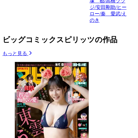
塚 都/高橋ツツ
ジ/安田剛助/ヒー
ロー/秦 愛武/え
のき
ビッグコミックスピリッツの作品
もっと見る