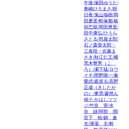
午後/塚田ゆうた/
奥嶋ひろまさ/朝
日夜/鬼山瑞樹/岡
田磨里/蛭塚都/板
垣巴留/岡田麿里/
田中康弘/ひうら
さとる/照屋太郎/
石ノ森章太郎・
三条陸・佐藤ま
さき/秋江仁王/横
荒木蟹男（こゝ
ろ）/瀬下猛/ヨウ
イチ/岡野陽一/秦
愛武/森巡る/高野
正成（きしたか
の）/東雲/蓼然ん
候/たかはしツツ
ジ/竹良 実/水
谷 緑/阿部 潤/
宮下 暁/鍋 倉
夫/薄場 圭/蛭