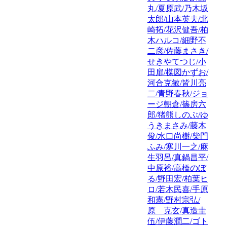
丸/夏原武/乃木坂
太郎/山本英夫/北
崎拓/花沢健吾/柏
木ハルコ/細野不
二彦/佐藤まさき/
せきやてつじ/小
田扉/楳図かずお/
河合克敏/皆川亮
二/青野春秋/ジョ
ージ朝倉/篠房六
郎/猪熊しのぶ/ゆ
うきまさみ/藤木
俊/水口尚樹/柴門
ふみ/寒川一之/麻
生羽呂/真鍋昌平/
中原裕/高橋のぼ
る/野田宏/柏葉ヒ
ロ/若木民喜/手原
和憲/野村宗弘/
原 克玄/真造圭
伍/伊藤潤二/ゴト