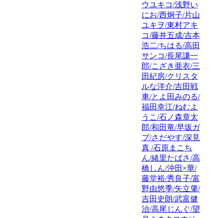
ウユキコ/浅野い
にお/西炯子/片山
ユキヲ/東村アキ
コ/藤井五成/吉本
浩二/ちはる/高田
サンコ/長尾謙一
郎/こざき亜衣/三
田紀房/クリスタ
ルな洋介/吉田戦
車/とよ田みのる/
福田幸江/ねむよ
うこ/石ノ森章太
郎/和田竜/早坂ガ
ブ/さだやす/深見
真 /石原まこち
ん/緒里たばさ/高
橋しん/沖田×華/
藤堂裕/秀良子/富
野由悠季/矢立肇/
吉田史朗/武富健
治/高尾じんぐ/望