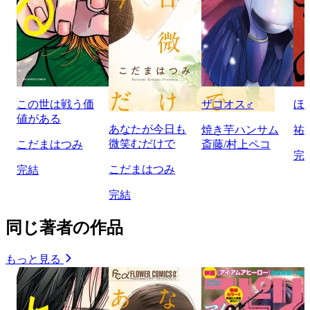
この世は戦う価
ザコオス♂
ほ
値がある
あなたが今日も
焼き芋ハンサム
祐
微笑むだけで
こだまはつみ
斎藤/村上ペコ
完
こだまはつみ
完結
完結
同じ著者の作品
もっと見る