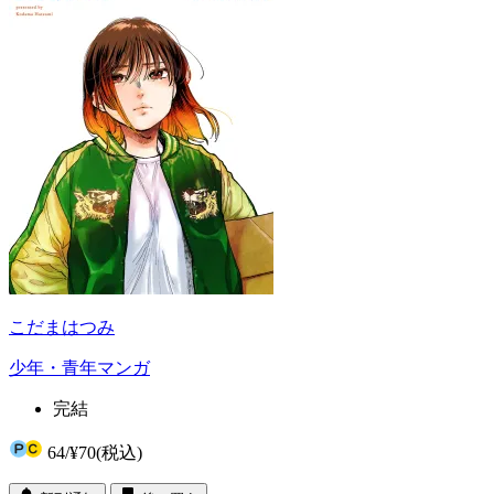
こだまはつみ
少年・青年マンガ
完結
64
/
¥70
(税込)