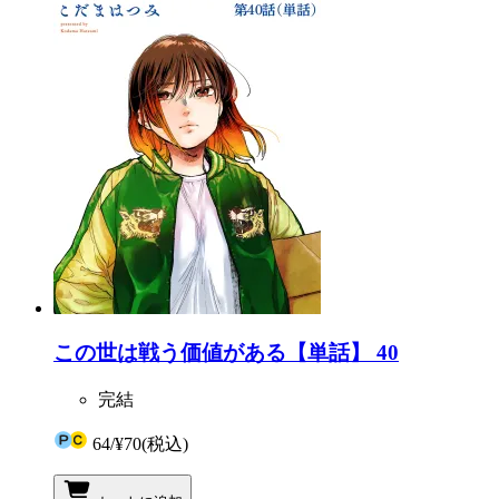
この世は戦う価値がある【単話】 40
完結
64
/
¥70
(税込)