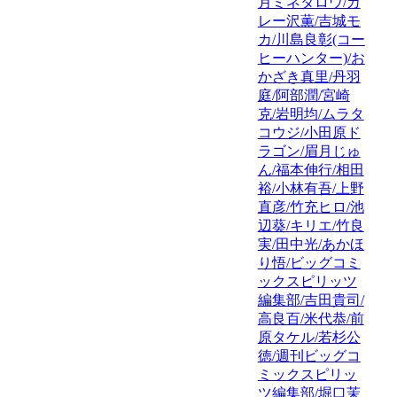
月ミネタロウ/カ
レー沢薫/吉城モ
カ/川島良彰(コー
ヒーハンター)/お
かざき真里/丹羽
庭/阿部潤/宮崎
克/岩明均/ムラタ
コウジ/小田原ド
ラゴン/眉月じゅ
ん/福本伸行/相田
裕/小林有吾/上野
直彦/竹充ヒロ/池
辺葵/キリエ/竹良
実/田中光/あかほ
り悟/ビッグコミ
ックスピリッツ
編集部/吉田貴司/
高良百/米代恭/前
原タケル/若杉公
徳/週刊ビッグコ
ミックスピリッ
ツ編集部/堀口茉