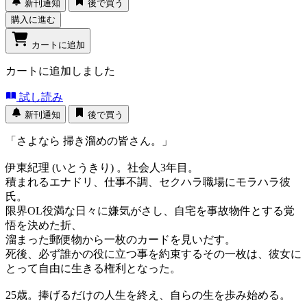
新刊通知
後で買う
購入に進む
カートに追加
カートに追加しました
試し読み
新刊通知
後で買う
「さよなら 掃き溜めの皆さん。」
伊東紀理 (いとうきり) 。社会人3年目。
積まれるエナドリ、仕事不調、セクハラ職場にモラハラ彼
氏。
限界OL役満な日々に嫌気がさし、自宅を事故物件とする覚
悟を決めた折、
溜まった郵便物から一枚のカードを見いだす。
死後、必ず誰かの役に立つ事を約束するその一枚は、彼女に
とって自由に生きる権利となった。
25歳。捧げるだけの人生を終え、自らの生を歩み始める。