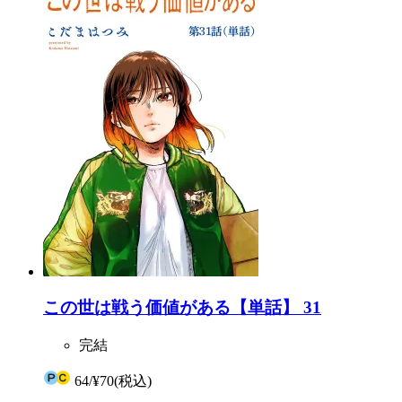
この世は戦う価値がある【単話】 31
完結
64
/
¥70
(税込)