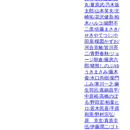
丸/夏原武/乃木坂
太郎/山本英夫/北
崎拓/花沢健吾/柏
木ハルコ/細野不
二彦/佐藤まさき/
せきやてつじ/小
田扉/楳図かずお/
河合克敏/皆川亮
二/青野春秋/ジョ
ージ朝倉/篠房六
郎/猪熊しのぶ/ゆ
うきまさみ/藤木
俊/水口尚樹/柴門
ふみ/寒川一之/麻
生羽呂/真鍋昌平/
中原裕/高橋のぼ
る/野田宏/柏葉ヒ
ロ/若木民喜/手原
和憲/野村宗弘/
原 克玄/真造圭
伍/伊藤潤二/ゴト