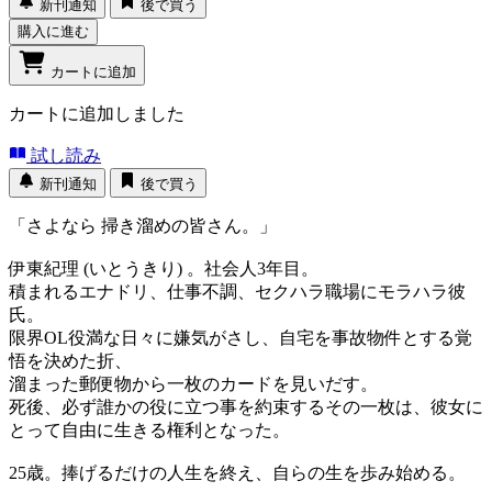
新刊通知
後で買う
購入に進む
カートに追加
カートに追加しました
試し読み
新刊通知
後で買う
「さよなら 掃き溜めの皆さん。」
伊東紀理 (いとうきり) 。社会人3年目。
積まれるエナドリ、仕事不調、セクハラ職場にモラハラ彼
氏。
限界OL役満な日々に嫌気がさし、自宅を事故物件とする覚
悟を決めた折、
溜まった郵便物から一枚のカードを見いだす。
死後、必ず誰かの役に立つ事を約束するその一枚は、彼女に
とって自由に生きる権利となった。
25歳。捧げるだけの人生を終え、自らの生を歩み始める。