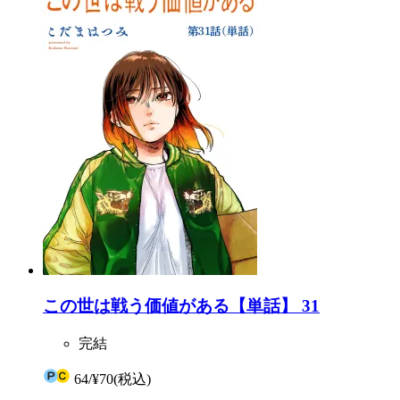
この世は戦う価値がある【単話】 31
完結
64
/
¥70
(税込)