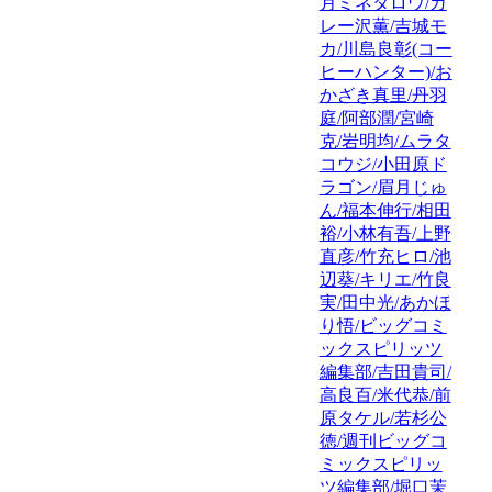
月ミネタロウ/カ
レー沢薫/吉城モ
カ/川島良彰(コー
ヒーハンター)/お
かざき真里/丹羽
庭/阿部潤/宮崎
克/岩明均/ムラタ
コウジ/小田原ド
ラゴン/眉月じゅ
ん/福本伸行/相田
裕/小林有吾/上野
直彦/竹充ヒロ/池
辺葵/キリエ/竹良
実/田中光/あかほ
り悟/ビッグコミ
ックスピリッツ
編集部/吉田貴司/
高良百/米代恭/前
原タケル/若杉公
徳/週刊ビッグコ
ミックスピリッ
ツ編集部/堀口茉