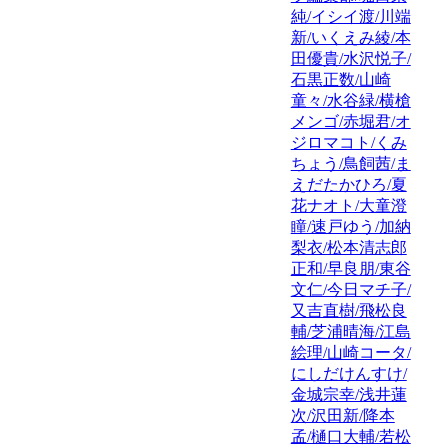
純/イシイ渡/川端
新/いくえみ綾/本
田優貴/水沢悦子/
石黒正数/山崎
童々/水谷緑/横槍
メンゴ/赤堀君/オ
ジロマコト/くみ
ちょう/鳥飼茜/ま
えだたかひろ/夏
花ナオト/大童澄
瞳/速戸ゆう/加納
梨衣/松本清志郎
正和/早良朋/東谷
文仁/今日マチ子/
又吉直樹/飛松良
輔/芝浦晴海/江島
絵理/山崎コータ/
にしだけんすけ/
金城宗幸/浅井蓮
次/沢田新/降本
孟/樋口大輔/若松