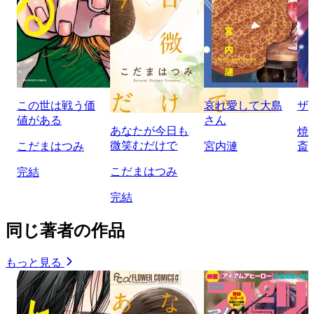
この世は戦う価
哀れ愛して大島
ザ
値がある
さん
あなたが今日も
焼
微笑むだけで
こだまはつみ
宮内漣
斎
こだまはつみ
完結
完結
同じ著者の作品
もっと見る