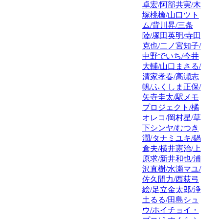
卓宏/阿部共実/木
塚桃檎/山口ツト
ム/背川昇/三条
陸/塚田英明/寺田
克也/二ノ宮知子/
中野でいち/今井
大輔/山口まさる/
清家孝春/高瀬志
帆/ふくしま正保/
矢寺圭太/駅メモ
プロジェクト/橘
オレコ/岡村星/草
下シンヤ/むつき
潤/タナミユキ/鍋
倉夫/横井憲治/上
原求/新井和也/浦
沢直樹/水瀬マユ/
佐久間力/西荻弓
絵/足立金太郎/浄
土るる/田島シュ
ウ/ホイチョイ・