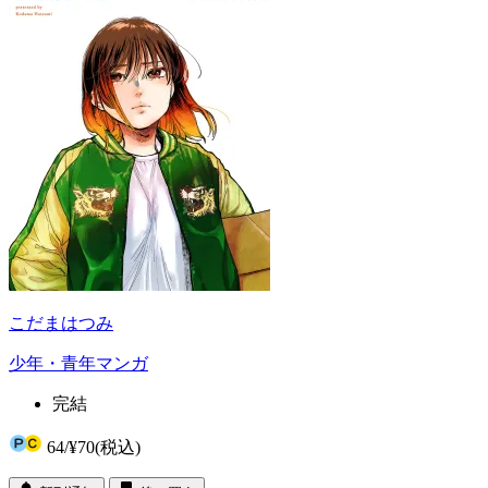
こだまはつみ
少年・青年マンガ
完結
64
/
¥70
(税込)