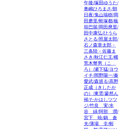
午後/塚田ゆうた/
奥嶋ひろまさ/朝
日夜/鬼山瑞樹/岡
田磨里/蛭塚都/板
垣巴留/岡田麿里/
田中康弘/ひうら
さとる/照屋太郎/
石ノ森章太郎・
三条陸・佐藤ま
さき/秋江仁王/横
荒木蟹男（こゝ
ろ）/瀬下猛/ヨウ
イチ/岡野陽一/秦
愛武/森巡る/高野
正成（きしたか
の）/東雲/蓼然ん
候/たかはしツツ
ジ/竹良 実/水
谷 緑/阿部 潤/
宮下 暁/鍋 倉
夫/薄場 圭/蛭