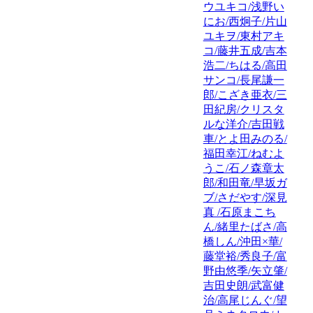
ウユキコ/浅野い
にお/西炯子/片山
ユキヲ/東村アキ
コ/藤井五成/吉本
浩二/ちはる/高田
サンコ/長尾謙一
郎/こざき亜衣/三
田紀房/クリスタ
ルな洋介/吉田戦
車/とよ田みのる/
福田幸江/ねむよ
うこ/石ノ森章太
郎/和田竜/早坂ガ
ブ/さだやす/深見
真 /石原まこち
ん/緒里たばさ/高
橋しん/沖田×華/
藤堂裕/秀良子/富
野由悠季/矢立肇/
吉田史朗/武富健
治/高尾じんぐ/望