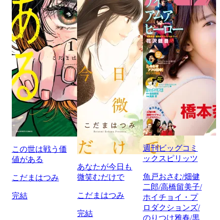
週刊ビッグコミ
この世は戦う価
ックスピリッツ
値がある
あなたが今日も
魚戸おさむ/畑健
微笑むだけで
こだまはつみ
二郎/高橋留美子/
こだまはつみ
完結
ホイチョイ・プ
ロダクションズ/
完結
のりつけ雅春/黒