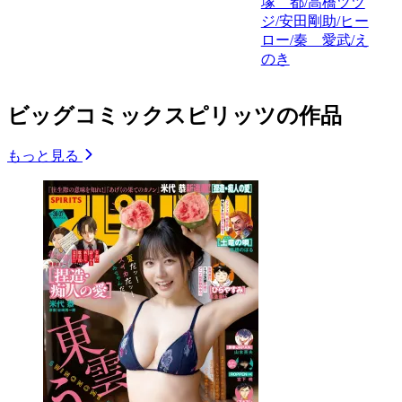
塚 都/高橋ツツ
ジ/安田剛助/ヒー
ロー/秦 愛武/え
のき
ビッグコミックスピリッツの作品
もっと見る