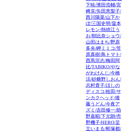
下暁/濱田浩輔/宮
﨑克/矢田恵梨子/
西川陽菜/山下か
ぼ/三国史明/畠本
レモン/熱焼江う
お/朝比奈ショウ/
山田はまち/野原
多央/岬ミミコ/笠
原真樹/鳥トマト/
西馬宗志/梅田阿
比/TABIKO/やな
がわけんじ/今橋
涼/砂糖野しおん/
志村貴子/ほしの
ディスコ/枝田/サ
ンカクヘッド/後
藤うどん/今夜ア
ズミ/吉田修一/助
野嘉昭/下元朗/売
野機子/HERO/足
立いまる/蛭塚都/