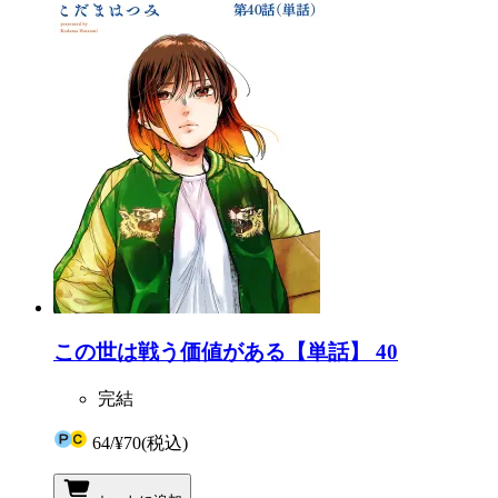
この世は戦う価値がある【単話】 40
完結
64
/
¥70
(税込)