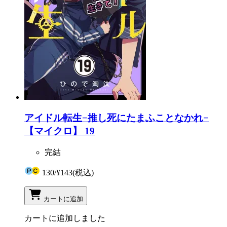
アイドル転生−推し死にたまふことなかれ−
【マイクロ】 19
完結
130
/
¥143
(税込)
カートに追加
カートに追加しました