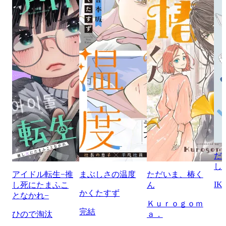
だ
し
アイドル転生−推
まぶしさの温度
ただいま、椿く
IK
し死にたまふこ
ん
かくたすず
となかれ−
Ｋｕｒｏｇｏｍ
完結
ひので淘汰
ａ．