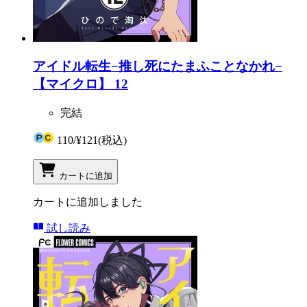
アイドル転生−推し死にたまふことなかれ−
【マイクロ】 12
完結
110
/
¥121
(税込)
カートに追加
カートに追加しました
試し読み