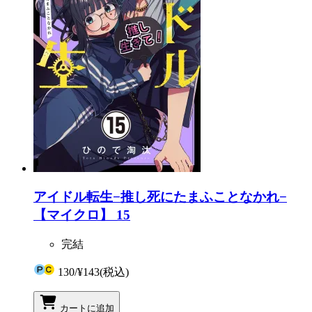
アイドル転生−推し死にたまふことなかれ−
【マイクロ】 15
完結
130
/
¥143
(税込)
カートに追加