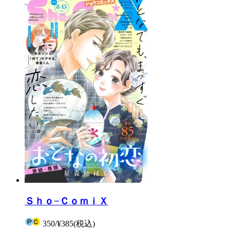
Ｓｈｏ−ＣｏｍｉＸ
350
/
¥385
(税込)