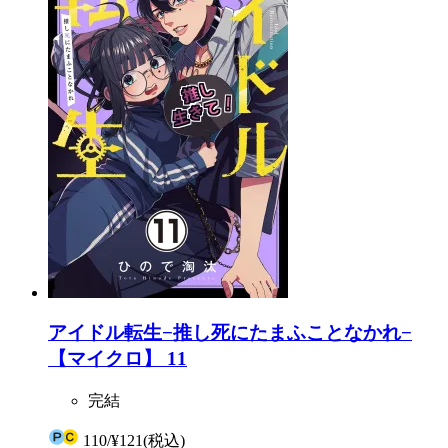
アイドル転生−推し死にたまふことなかれ−
【マイクロ】 11
完結
110
/
¥121
(税込)