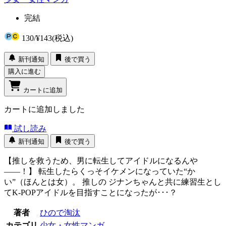
完結
130
/
¥143
(税込)
新刊通知
後で買う
購入に進む
カートに追加
カートに追加しました
試し読み
新刊通知
後で買う
【推しを救うため、男に転生してアイドルになるんや
――！】 転生したらくっそイケメンになっていた“か
い”（ほんとは女）。 推しの ジナンちゃんと共に練習生とし
てK-POPアイドルを目指すことになったが･･･？
著者
ひので淘汰
カテゴリ
少女・女性マンガ