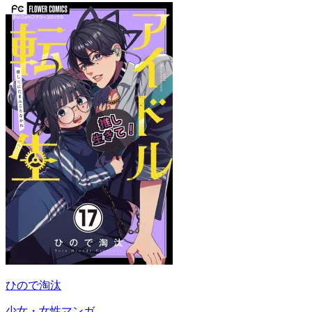
ひので淘汰
少女・女性マンガ