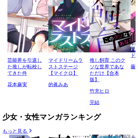
リ
ド
芸能界を引退し
マイドリームラ
推し飼育 このク
た推しが転校し
ストステージ
ソな世界であな
藤
てきた件
【マイクロ】
ただけ【合本
版】
花本麻実
的眞みあ
竹充ヒロ
完結
少女・女性マンガランキング
もっと見る