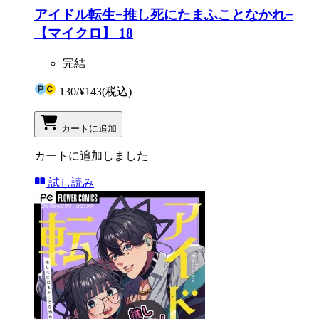
アイドル転生−推し死にたまふことなかれ−
【マイクロ】 18
完結
130
/
¥143
(税込)
カートに追加
カートに追加しました
試し読み