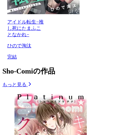
アイドル転生−推
し死にたまふこ
となかれ−
ひので淘汰
完結
Sho-Comiの作品
もっと見る