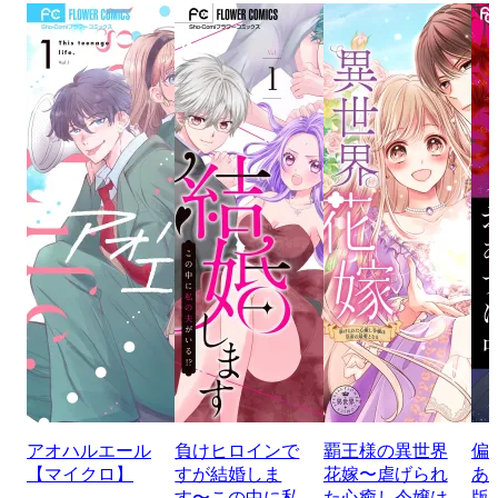
アオハルエール
負けヒロインで
覇王様の異世界
偏
【マイクロ】
すが結婚しま
花嫁〜虐げられ
あ
す〜この中に私
た心癒し令嬢は
版