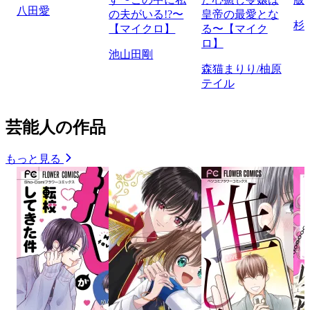
八田愛
の夫がいる!?〜
皇帝の最愛とな
杉
【マイクロ】
る〜【マイク
ロ】
池山田剛
森猫まりり/柚原
テイル
芸能人の作品
もっと見る