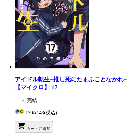
アイドル転生−推し死にたまふことなかれ−
【マイクロ】 17
完結
130
/
¥143
(税込)
カートに追加