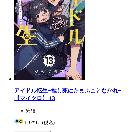
アイドル転生−推し死にたまふことなかれ−
【マイクロ】 13
完結
110
/
¥121
(税込)