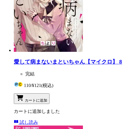
愛して病まないまといちゃん【マイクロ】 8
完結
110
/
¥121
(税込)
カートに追加
カートに追加しました
試し読み