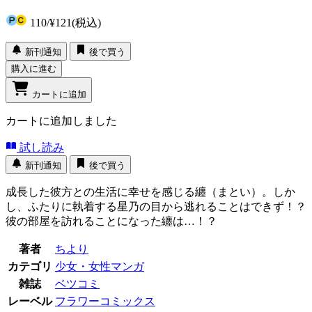
110
/
¥121
(税込)
新刊通知
後で買う
購入に進む
カートに追加
カートに追加しました
試し読み
新刊通知
後で買う
成長した彼方との生活に幸せを感じる纏（まとい）。しか
し、ふたりに執着する星乃の目から逃れることはできず！？
彼の部屋を訪れることになった纏は…！？
著者
ちより
カテゴリ
少女・女性マンガ
雑誌
ベツコミ
レーベル
フラワーコミックス