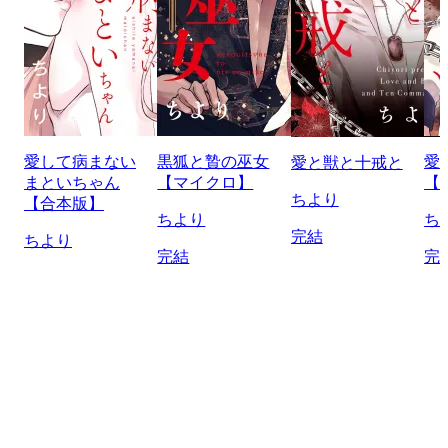
愛して病まない
黒狐と贄の巫女
愛
愛と獣と十戒と
まといちゃん
【マイクロ】
【
ちより
【合本版】
ちより
ち
完結
ちより
完結
完