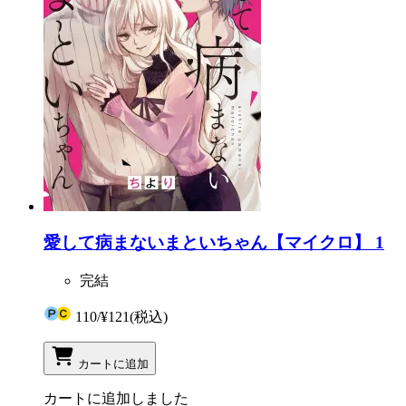
愛して病まないまといちゃん【マイクロ】 1
完結
110
/
¥121
(税込)
カートに追加
カートに追加しました