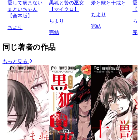
愛して病まない
黒狐と贄の巫女
愛
愛と獣と十戒と
まといちゃん
【マイクロ】
【
ちより
【合本版】
ちより
ち
完結
ちより
完結
完
同じ著者の作品
もっと見る