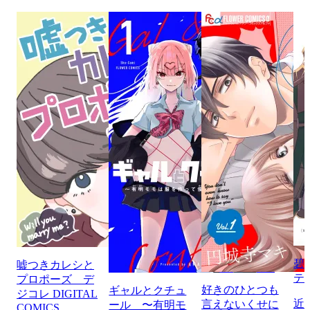
碧
嘘つきカレシと
テ
プロポーズ デ
好きのひとつも
ギャルとクチュ
ジコレ DIGITAL
近
言えないくせに
ール 〜有明モ
COMICS