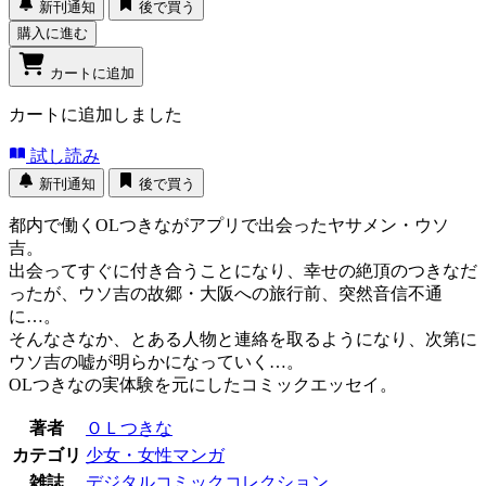
新刊通知
後で買う
購入に進む
カートに追加
カートに追加しました
試し読み
新刊通知
後で買う
都内で働くOLつきながアプリで出会ったヤサメン・ウソ
吉。
出会ってすぐに付き合うことになり、幸せの絶頂のつきなだ
ったが、ウソ吉の故郷・大阪への旅行前、突然音信不通
に…。
そんなさなか、とある人物と連絡を取るようになり、次第に
ウソ吉の嘘が明らかになっていく…。
OLつきなの実体験を元にしたコミックエッセイ。
著者
ＯＬつきな
カテゴリ
少女・女性マンガ
雑誌
デジタルコミックコレクション