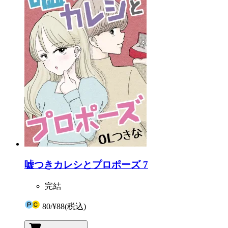
嘘つきカレシとプロポーズ 7
完結
80
/
¥88
(税込)