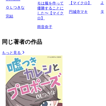
よ
【マイクロ】
モは服を作って
ＯＬつきな
優勝することに
タ
円城寺マキ
した〜【マイク
完結
ロ】
雨音奈子
同じ著者の作品
もっと見る