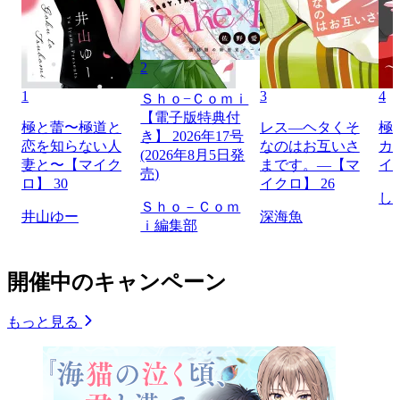
2
1
3
4
Ｓｈｏ−Ｃｏｍｉ
【電子版特典付
極と蕾〜極道と
レス―ヘタくそ
極
き】 2026年17号
恋を知らない人
なのはお互いさ
カ
(2026年8月5日発
妻と〜【マイク
まです。―【マ
イ
売)
ロ】 30
イクロ】 26
し
Ｓｈｏ－Ｃｏｍ
井山ゆー
深海魚
ｉ編集部
開催中のキャンペーン
もっと見る