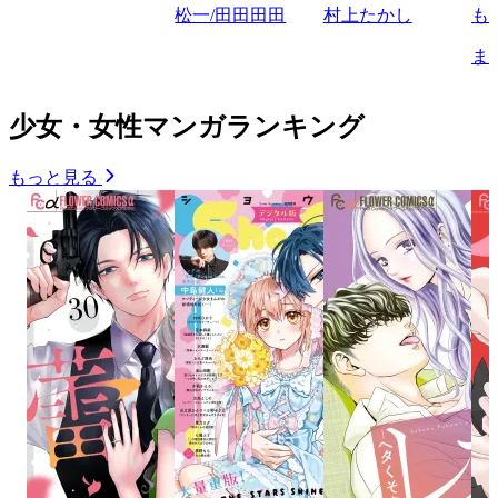
松一/田田田田
村上たかし
も
ま
少女・女性マンガランキング
もっと見る