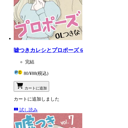
嘘つきカレシとプロポーズ 6
完結
80
/
¥88
(税込)
カートに追加
カートに追加しました
試し読み