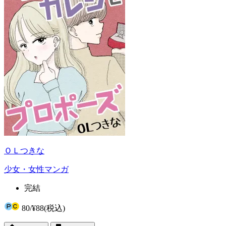
ＯＬつきな
少女・女性マンガ
完結
80
/
¥88
(税込)