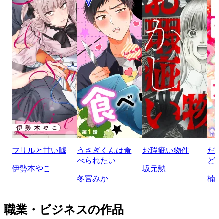
フリルと甘い嘘
うさぎくんは食
お瑕疵い物件
だ
べられたい
ど
伊勢本やこ
坂元勲
冬宮みか
楠
職業・ビジネスの作品