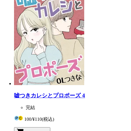
嘘つきカレシとプロポーズ 4
完結
100
/
¥110
(税込)