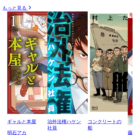
もっと見る
ギャルと本屋
治外法権ハケン
コンクリートの
社員
船
明石アカ
藤