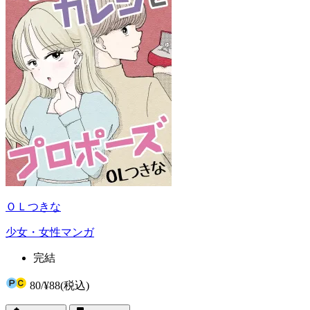
ＯＬつきな
少女・女性マンガ
完結
80
/
¥88
(税込)