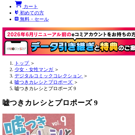
カート
初めての方
無料・セール
トップ
＞
少女・女性マンガ
＞
デジタルコミックコレクション
＞
嘘つきカレシとプロポーズ
＞
嘘つきカレシとプロポーズ 9
嘘つきカレシとプロポーズ 9