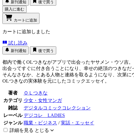
新刊通知
後で買う
購入に進む
カートに追加
カートに追加しました
試し読み
新刊通知
後で買う
都内で働くOLつきながアプリで出会ったヤサメン・ウソ吉。
出会ってすぐに付き合うことになり、幸せの絶頂のつきなだ
そんなさなか、とある人物と連絡を取るようになり、次第に
OLつきなの実体験を元にしたコミックエッセイ。
著者
ＯＬつきな
カテゴリ
少女・女性マンガ
雑誌
デジタルコミックコレクション
レーベル
デジコレ LADIES
ジャンル
職業・ビジネス
/
実話・エッセイ
詳細を見る
とじる