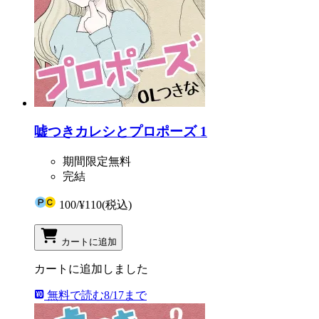
嘘つきカレシとプロポーズ 1
期間限定無料
完結
100
/
¥110
(税込)
カートに追加
カートに追加しました
無料で読む
8/17まで